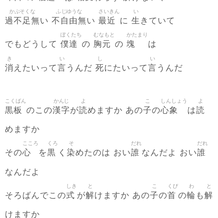
かぶそくな
ふじゆうな
さいきん
い
過不足無
不自由無
最近
生
い
い
に
きていて
ぼくたち
むなもと
かたまり
僕達
胸元
塊
でもどうして
の
の
は
き
い
し
い
消
言
死
言
えたいって
うんだ
にたいって
うんだ
こくばん
かんじ
よ
こ
しんしょう
よ
黒板
漢字
読
子
心象
読
のこの
が
めますか あの
の
は
めますか
こころ
くろ
そ
だれ
だれ
心
黒
染
誰
誰
その
を
く
めたのは おい
なんだよ おい
なんだよ
しき
と
こ
くび
わ
と
式
解
子
首
輪
解
そろばんでこの
が
けますか あの
の
の
も
けますか