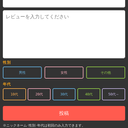
性別
男性
女性
その他
年代
10代
20代
30代
40代
50代～
投稿
※ニックネーム･性別･年代は初回のみ入力できます。