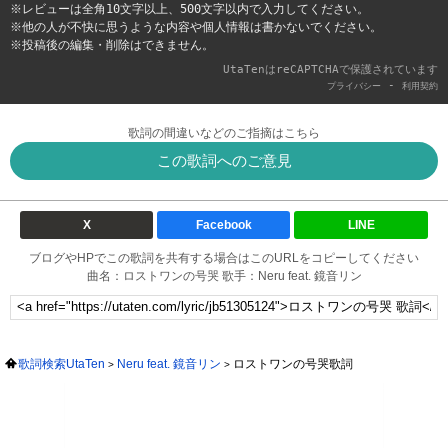
※レビューは全角10文字以上、500文字以内で入力してください。
※他の人が不快に思うような内容や個人情報は書かないでください。
※投稿後の編集・削除はできません。
UtaTenはreCAPTCHAで保護されています
-
プライバシー
利用契約
歌詞の間違いなどのご指摘はこちら
この歌詞へのご意見
X
Facebook
LINE
ブログやHPでこの歌詞を共有する場合はこのURLをコピーしてください
曲名：ロストワンの号哭 歌手：Neru feat. 鏡音リン
歌詞検索UtaTen
Neru feat. 鏡音リン
ロストワンの号哭歌詞