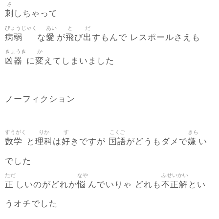
さ
刺
しちゃって
びょうじゃく
あい
と
だ
病弱
愛
飛
出
な
が
び
すもんで レスポールさえも
きょうき
か
凶器
変
に
えてしまいました
ノーフィクション
すうがく
りか
す
こくご
きら
数学
理科
好
国語
嫌
と
は
きですが
がどうもダメで
い
でした
ただ
なや
ふせいかい
正
悩
不正解
しいのがどれか
んでいりゃ どれも
とい
うオチでした