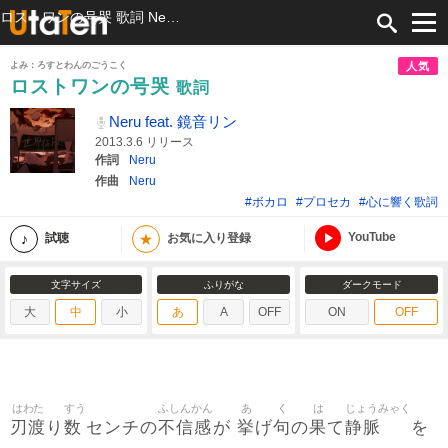
ロストワンの号哭 歌詞 Neru feat. 鏡音リン ふりがな付
よみ：ろすとわんのごうこく
人気
ロストワンの号哭
歌詞
Neru feat. 鏡音リン
2013.3.6 リリース
作詞
Neru
作曲
Neru
#ボカロ
#プロセカ
#心に響く歌詞
YouTube
★
試聴
お気に入り登録
文字サイズ
ふりがな
ダークモード
大
中
小
あ
A
OFF
ON
OFF
はわた
すう
ふしんかん
あ
く
は
じょうみゃく
刃渡
数
不信感
挙
句
果
静脈
り
センチの
が
げ
の
て
を