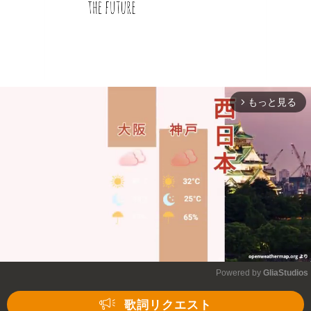
もっと見る
arrow_forward_ios
Powered by 
GliaStudios
Mute
歌詞リクエスト