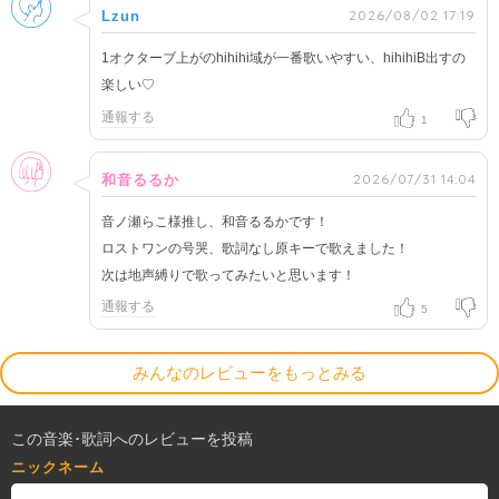
2026/08/02 17:19
Lzun
1オクターブ上がのhihihi域が一番歌いやすい、hihihiB出すの
楽しい♡
通報する
1
女性
2026/07/31 14:04
和音るるか
音ノ瀬らこ様推し、和音るるかです！
ロストワンの号哭、歌詞なし原キーで歌えました！
次は地声縛りで歌ってみたいと思います！
通報する
5
みんなのレビューをもっとみる
この音楽･歌詞へのレビューを投稿
ニックネーム