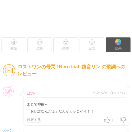
結果
友情
感動
恋愛
元気
ロストワンの号哭 / Neru feat. 鏡音リン の歌詞への
レビュー
女性
2026/08/07 17:12
ぽか
まじで神曲～
「おい誰なんだよ」なんかカッコイイ！！
通報する
1
男性