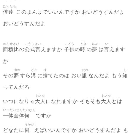
ぼくたち
僕達
このまんまでいいんですか おいどうすんだよ
おいどうすんだよ
めんせきひ
こうしきい
こども
とき
ゆめ
い
面積比
公式言
子供
時
夢
言
の
えますか
の
の
は
えます
か
ゆめ
どぶ
す
だれ
し
夢
溝
捨
誰
知
その
すら
に
てたのは おい
なんだよ もう
ってんだろ
おとな
おとな
大人
大人
いつになりゃ
になれますか そもそも
とは
いったいぜんたいなん
一体全体何
ですか
うかが
伺
どなたに
えばいいんですか おいどうすんだよ も