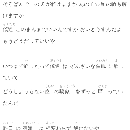
式
解
子
首
輪
解
そろばんでこの
が
けますか あの
の
の
も
けますか
ぼくたち
僕達
このまんまでいいんですか おいどうすんだよ
もうどうだっていいや
た
ぼくたち
さいみん
よ
経
僕達
催眠
酔
いつまで
ったって
は ぞんざいな
に
っ
ていて
くらい
きょうごう
かくま
位
驕傲
匿
どうしようもない
の
をずっと
ってい
たんだ
さくじつ
しゅくだい
あいか
と
昨日
宿題
相変
解
の
は
わらず
けないや