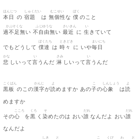
ほんじつ
しゅくだい
むこせい
ぼく
本日
宿題
無個性
僕
の
は
な
のこと
かぶそくな
ふじゆうな
さいきん
い
過不足無
不自由無
最近
生
い
い
に
きていて
ぼくたち
ときどき
まいにち
僕達
時々
毎日
でもどうして
は
に いや
かな
い
さみ
い
悲
言
淋
言
しいって
うんだ
しいって
うんだ
こくばん
かんじ
よ
こ
しんしょう
よ
黒板
漢字
読
子
心象
読
のこの
が
めますか あの
の
は
めますか
こころ
くろ
そ
だれ
だれ
心
黒
染
誰
誰
その
を
く
めたのは おい
なんだよ おい
なんだよ
しき
と
こ
くび
わ
と