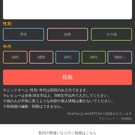
性別
男性
女性
その他
年代
10代
20代
30代
40代
50代～
投稿
※ニックネーム･性別･年代は初回のみ入力できます。
※レビューは全角10文字以上、500文字以内で入力してください。
※他の人が不快に思うような内容や個人情報は書かないでください。
※投稿後の編集・削除はできません。
UtaTenはreCAPTCHAで保護されています
-
プライバシー
利用契約
歌詞の間違いなどのご指摘はこちら