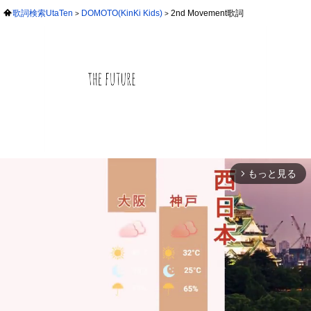
歌詞検索UtaTen
DOMOTO(KinKi Kids)
2nd Movement歌詞
もっと見る
arrow_forward_ios