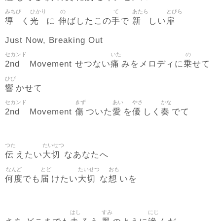
みちび
ひかり
の
て
あたら
とびら
導
光
伸
手
新
扉
く
に
ばしたこの
で
しい
Just Now, Breaking Out
セカンド
いた
の
2nd
痛
乗
Movement せつない
みをメロディに
せて
ひび
響
かせて
セカンド
きず
あい
やさ
かな
2nd
傷
愛
優
奏
Movement
ついた
を
しく
でて
つた
たいせつ
伝
大切
えたい
なあなたへ
なんど
とど
たいせつ
おも
何度
届
大切
想
でも
けたい
な
いを
はし
すみ
にじ