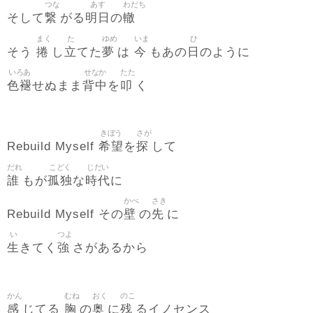
つな
あす
わだち
繋
明日
轍
そして
がる
の
まく
た
ゆめ
いま
ひ
捲
立
夢
今
日
そう
し
てた
は
もあの
のように
いろあ
せなか
たた
色褪
背中
叩
せぬまま
を
く
きぼう
さが
希望
探
Rebuild Myself
を
して
だれ
こどく
じだい
誰
孤独
時代
もが
な
に
かべ
さき
壁
先
Rebuild Myself その
の
に
い
つよ
生
強
きてく
さがあるから
かん
むね
おく
のこ
感
胸
奥
残
じてる
の
に
るイノセンス