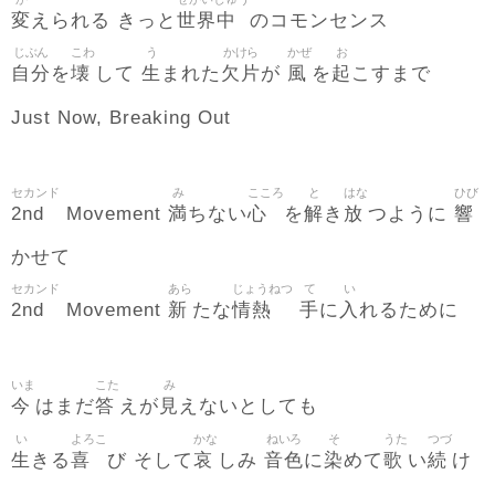
変
世界中
えられる きっと
のコモンセンス
じぶん
こわ
う
かけら
かぜ
お
自分
壊
生
欠片
風
起
を
して
まれた
が
を
こすまで
Just Now, Breaking Out
セカンド
み
こころ
と
はな
ひび
2nd
満
心
解
放
響
Movement
ちない
を
き
つように
かせて
セカンド
あら
じょうねつ
て
い
2nd
新
情熱
手
入
Movement
たな
に
れるために
いま
こた
み
今
答
見
はまだ
えが
えないとしても
い
よろこ
かな
ねいろ
そ
うた
つづ
生
喜
哀
音色
染
歌
続
きる
び そして
しみ
に
めて
い
け