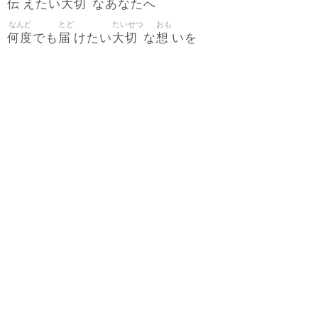
伝
大切
えたい
なあなたへ
なんど
とど
たいせつ
おも
何度
届
大切
想
でも
けたい
な
いを