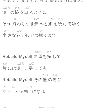
走
墨
滲
さあ どこまでも
ろう
のように
んだ
なみだ
あと
たど
涙
跡
辿
の
を
るように
お
ゆめ
たび
つづ
終
夢
旅
続
そう
わりなき
へと
を
けてゆく
ちい
はな
さ
小
花
咲
さな
がひとつ
くまで
きぼう
さが
希望
探
Rebuild Myself
を
して
とき
なみだ
こぼ
時
涙
零
には
、
しても
かべ
さき
壁
先
Rebuild Myself その
の
に
た
あ
しるべ
立
上
標
ち
がる
になれ
か
せかいじゅう