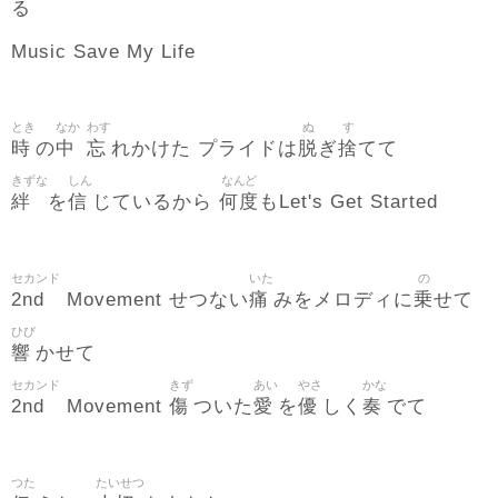
る
Music Save My Life
とき
なか
わす
ぬ
す
時
中
忘
脱
捨
の
れかけた プライドは
ぎ
てて
きずな
しん
なんど
絆
信
何度
を
じているから
もLet's Get Started
セカンド
いた
の
2nd
痛
乗
Movement せつない
みをメロディに
せて
ひび
響
かせて
セカンド
きず
あい
やさ
かな
2nd
傷
愛
優
奏
Movement
ついた
を
しく
でて
つた
たいせつ