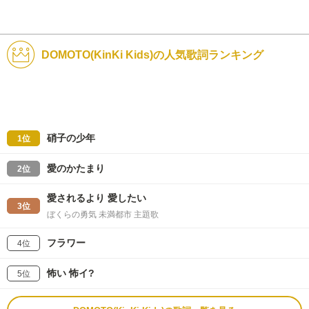
DOMOTO(KinKi Kids)の人気歌詞ランキング
硝子の少年
1位
愛のかたまり
2位
愛されるより 愛したい
3位
ぼくらの勇気 未満都市 主題歌
フラワー
4位
怖い 怖イ?
5位