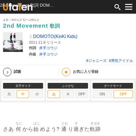
2nd Movement 歌詞 DOMOTO(KinKi Kids) ふりがな付
よみ：せかんど むーぶめんと
2nd Movement
歌詞
DOMOTO(KinKi Kids)
2011.11.9 リリース
作詞
井手コウジ
作曲
井手コウジ
#ジャニーズ
#男性アイドル
★
試聴
お気に入り登録
文字サイズ
ふりがな
ダークモード
大
中
小
あ
A
OFF
ON
OFF
なに
はじ
とお
す
きせき
何
始
通
過
軌跡
さあ
から
めよう?
り
ぎた