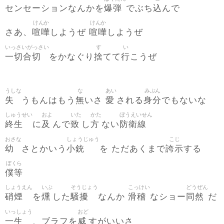
爆弾
込
センセーションなんかを
でぶち
んで
けんか
けんか
喧嘩
喧嘩
さあ、
しようぜ
しようぜ
いっさいがっさい
す
い
一切合切
捨
行
をかなぐり
てて
こうぜ
うしな
な
あい
みぶん
失
無
愛
身分
うもんはもう
いさ
される
でもないな
しゅうせい
およ
いた
かた
ぼうえいせん
終生
及
致
方
防衛線
に
んで
し
ない
おさな
しょうじゅう
こじ
幼
小銃
誇示
さとかいう
を ただあくまで
する
ぼくら
僕等
しょうえん
いぶ
そうじょう
こっけい
どうぜん
硝煙
燻
騒擾
滑稽
同然
を
した
なんか
なショー
だ
いっしょう
おど
一生
威
、ブラフを
すがいいさ