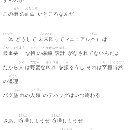
すんのが
まち
おもしろ
街
面白
この
の
いところなんだ
いったい
みらいず
ぼん
一体
未来図
本
どうして
ってマニュアル
には
さいじゅうよう
すべ
どうせん
せっけい
最重要
術
導線
設計
な
の
がなされてないんだよ
ひと
やばん
きょうき
ふ
しごく
とうぜん
人
野蛮
凶器
振
至極
当然
だから
は
な
を
るうし それは
どうり
道理
の
まみ
じんるい
お
塗
人類
終
バグ
れの
のデバッグはいつ
わる
けんか
けんか
喧嘩
喧嘩
さあ、
しようぜ
しようぜ
ばくだん
こ