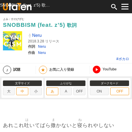
SNOBBISM (feat. z'5) 歌詞 Neru ふりがな付
よみ：すのびずむ
SNOBBISM (feat. z'5)
歌詞
Neru
2018.3.28 リリース
作詞
Neru
作曲
Neru
#ボカロ
YouTube
★
試聴
お気に入り登録
文字サイズ
ふりがな
ダークモード
大
中
小
あ
A
OFF
ON
OFF
は
ま
ね
吐
撒
寝
あれこれ
いてばら
かないと
られやしない