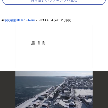
待ち遠しいランキングを見る
歌詞検索UtaTen
Neru
SNOBBISM (feat. z'5)歌詞