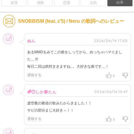
結果
友情
感動
恋愛
元気
SNOBBISM (feat. z'5) / Neru の歌詞へのレビュー
女性
2026/06/14 17:00
ぬん
あるMMDをみてこの曲をしってから、めっちゃハマりまし
た.....!!!
毎日二回は絶対ききますね...。大好きな曲です....！
通報する
0
女性
2026/06/14 10:47
🌈🕒しか勝たん
虚空教の教祖の歌みたからきました！！
サビの部分まじ大好き～！！
通報する
4
女性