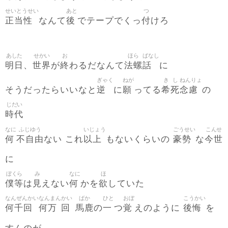
せいとうせい
あと
つ
正当性
後
付
なんて
でテープでくっ
けろ
あした
せかい
お
ほら
ばなし
明日
世界
終
法螺
話
、
が
わるだなんて
に
ぎゃく
ねが
き
し
ねんりょ
逆
願
希
死
念慮
そうだったらいいなと
に
ってる
の
じだい
時代
なに
ふじゆう
いじょう
ごうせい
こんせ
何
不自由
以上
豪勢
今世
ない これ
もないくらいの
な
に
ぼくら
み
なに
ほ
僕等
見
何
欲
は
えない
かを
していた
なんぜんかい
なんまん
かい
ばか
ひと
おぼ
こうかい
何千回
何万
回
馬鹿
一
覚
後悔
の
つ
えのように
を