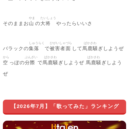
やま
たいしょう
山
大将
そのままお
の
やったらいいさ
しゅうらく
ひがいしゃ
づら
ばかさわ
集落
被害者
面
馬鹿騒
バラックの
で
して
ぎしようぜ
から
ぶんざい
ばかさわ
ばかさわ
空
分際
馬鹿騒
馬鹿騒
っぽの
で
ぎしようぜ
ぎしよう
ぜ
【2026年7月】「歌ってみた」ランキング