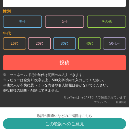
性別
男性
女性
その他
年代
10代
20代
30代
40代
50代～
投稿
※ニックネーム･性別･年代は初回のみ入力できます。
※レビューは全角10文字以上、500文字以内で入力してください。
※他の人が不快に思うような内容や個人情報は書かないでください。
※投稿後の編集・削除はできません。
UtaTenはreCAPTCHAで保護されています
-
プライバシー
利用契約
歌詞の間違いなどのご指摘はこちら
この歌詞へのご意見