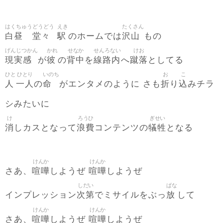
はくちゅう
どうどう
えき
たくさん
白昼
堂々
駅
沢山
のホームでは
もの
げんじつかん
かれ
せなか
せんろない
けお
現実感
彼
背中
線路内
蹴落
が
の
を
へ
としてる
ひと
ひとり
いのち
お
こ
人
一人
命
折
込
の
がエンタメのように さも
り
みチラ
シみたいに
け
ろうひ
ぎせい
消
浪費
犠牲
しカスとなって
コンテンツの
となる
けんか
けんか
喧嘩
喧嘩
さあ、
しようぜ
しようぜ
しだい
ぱな
次第
放
インプレッション
でミサイルをぶっ
して
けんか
けんか
喧嘩
喧嘩
さあ、
しようぜ
しようぜ