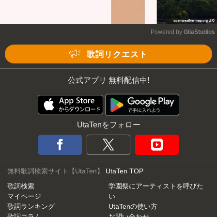
Powered by 
GliaStudios
Mute
歌詞リクエスト
公式アプリ 無料配信中!
UtaTenをフォロー
無料歌詞検索サイト【UtaTen】
UtaTen TOP
歌詞検索
学園祭にアーティストを呼びた
マイページ
い
歌詞ランキング
UtaTenの使い方
歌詞コラム
お問い合わせ