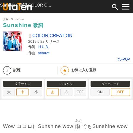
Sunshine 歌詞 COLOR CREATION ふりがな付
よみ：Sunshine
Sunshine
歌詞
COLOR CREATION
2019.5.22 リリース
作詞
H.U.B.
作曲
takarot
#J-POP
★
試聴
お気に入り登録
文字サイズ
ふりがな
ダークモード
大
中
小
あ
A
OFF
ON
OFF
あめ
雨
Wow ココロにSunshine wow
でもSunshine wow