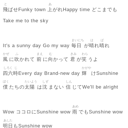
と
あ
飛
上
ばせFunky town
がれHappy time どこまでも
Take me to the sky
まいにち
は
ば
毎日
晴
晴
It's a sunny day Go my way
が
れ
れ
かぜ
ふ
まえ
む
きみ
わら
風
吹
前
向
君
笑
に
かれて
に
かって
が
うよ
しろく
じ
かがや
四六
時
輝
Every day Brand-new day
けSunshine
ぼく
たいよう
しず
しん
僕
太陽
沈
信
たちの
は
まない
じてWe'll be alright
あめ
雨
Wow ココロにSunshine wow
でもSunshine wow
あした
明日
もSunshine wow