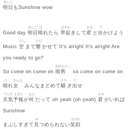
あした
明日
もSunshine wow
あした
は
はやお
きみ
で
明日
晴
早起
君
出
Good day
れたら
きして
と
かけよう
そら
ひび
空
響
Music
まで
かせて It's alright It's alright Are
you ready to go?
あめおとこ
雨男
So come on come on
so come on come on
は
おんな
さわ
だ
晴
女
騒
出
れ
みんなまとめて
ぎ
せ
てんき
よほう
なん
きみ
天気
予報
何
君
が
だって oh yeah (oh yeah)
がいれば
Sunshine
み
えがお
見
笑顔
まぶしすぎて
つめられない