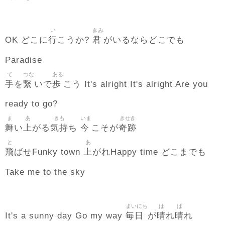
い
きみ
行
君
OK どこに
こうか?
がいるならどこでも
Paradise
て
つな
ある
手
繋
歩
を
いで
こう It's alright It's alright Are you
ready to go?
ま
あ
きも
いま
きせき
舞
上
気持
今
奇跡
い
がる
ち
こそが
と
あ
飛
上
ばせFunky town
がれHappy time どこまでも
Take me to the sky
まいにち
は
ば
毎日
晴
晴
It's a sunny day Go my way
が
れ
れ