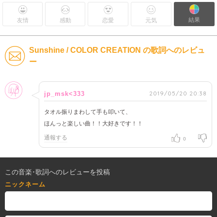
結果
友情
感動
恋愛
元気
Sunshine / COLOR CREATION の歌詞へのレビュ
ー
女性
2019/05/20 20:38
jp_msk<333
タオル振りまわして手も叩いて、
ほんっと楽しい曲！！大好きです！！
通報する
0
この音楽･歌詞へのレビューを投稿
ニックネーム