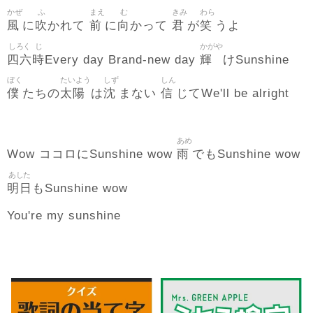
かぜ
ふ
まえ
む
きみ
わら
風
吹
前
向
君
笑
に
かれて
に
かって
が
うよ
しろく
じ
かがや
四六
時
輝
Every day Brand-new day
けSunshine
ぼく
たいよう
しず
しん
僕
太陽
沈
信
たちの
は
まない
じてWe'll be alright
あめ
雨
Wow ココロにSunshine wow
でもSunshine wow
あした
明日
もSunshine wow
You're my sunshine