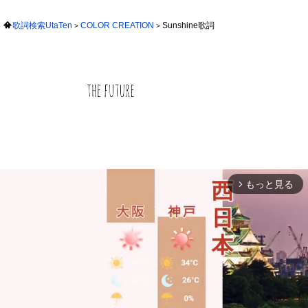
歌詞検索UtaTen
COLOR CREATION
Sunshine歌詞
もっと見る
arrow_forward_ios