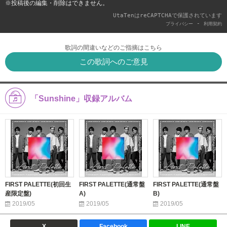
※投稿後の編集・削除はできません。
UtaTenはreCAPTCHAで保護されています
-
プライバシー
利用契約
歌詞の間違いなどのご指摘はこちら
この歌詞へのご意見
「Sunshine」収録アルバム
FIRST PALETTE(初回生
FIRST PALETTE(通常盤
FIRST PALETTE(通常盤
産限定盤)
A)
B)
2019/05
2019/05
2019/05
X
Facebook
LINE