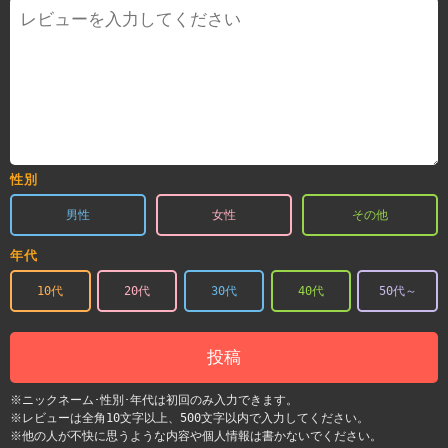
性別
男性
女性
その他
年代
10代
20代
30代
40代
50代～
投稿
※ニックネーム･性別･年代は初回のみ入力できます。
※レビューは全角10文字以上、500文字以内で入力してください。
※他の人が不快に思うような内容や個人情報は書かないでください。