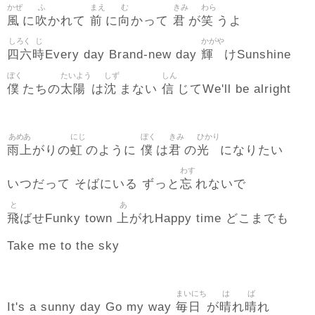
かぜ
ふ
まえ
む
きみ
わら
風
吹
前
向
君
笑
に
かれて
に
かって
が
うよ
しろく
じ
かがや
四六
時
輝
Every day Brand-new day
けSunshine
ぼく
たいよう
しず
しん
僕
太陽
沈
信
たちの
は
まない
じてWe'll be alright
あめあ
にじ
ぼく
きみ
ひかり
雨上
虹
僕
君
光
がりの
のように
は
の
になりたい
わす
忘
いつだって そばにいる ずっと
れないで
と
あ
飛
上
ばせFunky town
がれHappy time どこまでも
Take me to the sky
まいにち
は
ば
毎日
晴
晴
It's a sunny day Go my way
が
れ
れ