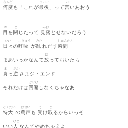
なんど
さいご
い
何度
最後
言
も「これが
」って
いあおう
め
と
みお
目
閉
見落
を
じたって
とせないだろう
ひび
こきゅう
みだ
しゅんかん
日々
呼吸
乱
瞬間
の
が
れだす
ほ
放
まあいっかなんて
っておいたら
ま
さか
真
逆
っ
さまジ・エンド
かいひ
回避
それだけは
しなくちゃなあ
とくだい
ばせい
う
と
特大
罵声
受
取
の
も
け
るからいっそ
ひと
人
いい
なんてやめちゃえよ