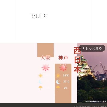
もっと見る
arrow_forward_ios
Powered by 
GliaStudios