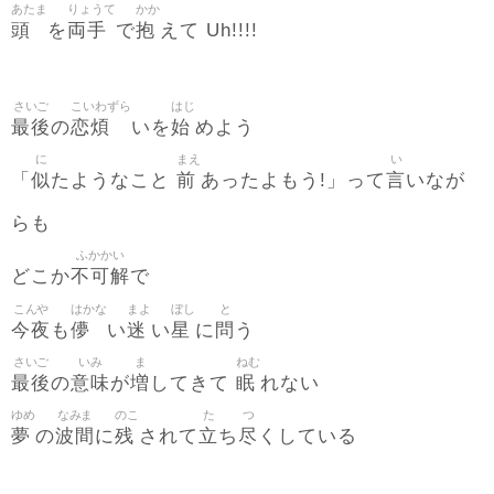
あたま
りょうて
かか
頭
両手
抱
を
で
えて Uh!!!!
さいご
こいわずら
はじ
最後
恋煩
始
の
いを
めよう
に
まえ
い
似
前
言
「
たようなこと
あったよもう!」って
いなが
らも
ふかかい
不可解
どこか
で
こんや
はかな
まよ
ぼし
と
今夜
儚
迷
星
問
も
い
い
に
う
さいご
いみ
ま
ねむ
最後
意味
増
眠
の
が
してきて
れない
ゆめ
なみま
のこ
た
つ
夢
波間
残
立
尽
の
に
されて
ち
くしている