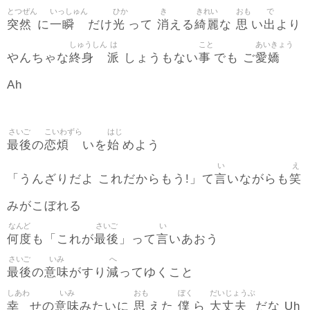
とつぜん
いっしゅん
ひか
き
きれい
おも
で
突然
一瞬
光
消
綺麗
思
出
に
だけ
って
える
な
い
より
しゅうしん
は
こと
あいきょう
終身
派
事
愛嬌
やんちゃな
しょうもない
でも ご
Ah
さいご
こいわずら
はじ
最後
恋煩
始
の
いを
めよう
い
え
言
笑
「うんざりだよ これだからもう!」て
いながらも
みがこぼれる
なんど
さいご
い
何度
最後
言
も「これが
」って
いあおう
さいご
いみ
へ
最後
意味
減
の
がすり
ってゆくこと
しあわ
いみ
おも
ぼく
だいじょうぶ
幸
意味
思
僕
大丈夫
せの
みたいに
えた
ら
だな Uh