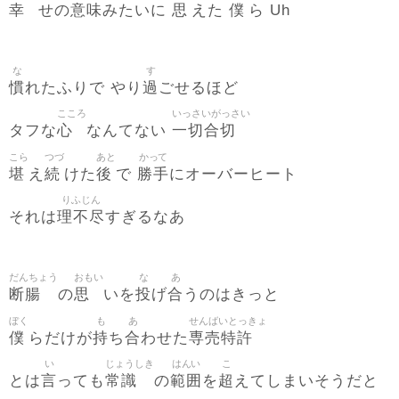
幸
意味
思
僕
せの
みたいに
えた
ら Uh
な
す
慣
過
れたふりで やり
ごせるほど
こころ
いっさいがっさい
心
一切合切
タフな
なんてない
こら
つづ
あと
かって
堪
続
後
勝手
え
けた
で
にオーバーヒート
りふじん
理不尽
それは
すぎるなあ
だんちょう
おもい
な
あ
断腸
思
投
合
の
いを
げ
うのはきっと
ぼく
も
あ
せんばいとっきょ
僕
持
合
専売特許
らだけが
ち
わせた
い
じょうしき
はんい
こ
言
常識
範囲
超
とは
っても
の
を
えてしまいそうだと