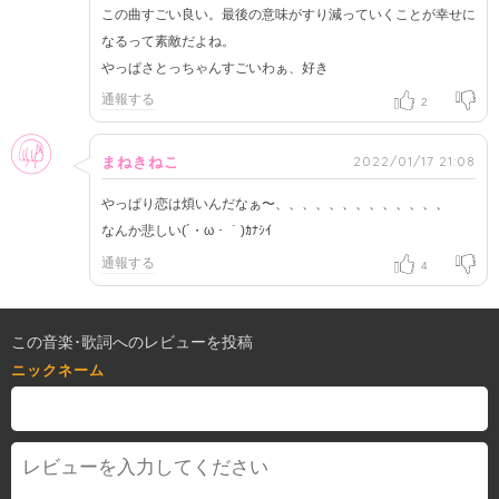
この曲すごい良い。最後の意味がすり減っていくことが幸せに
なるって素敵だよね。
やっぱさとっちゃんすごいわぁ、好き
通報する
2
女性
2022/01/17 21:08
まねきねこ
やっぱり恋は煩いんだなぁ〜、、、、、、、、、、、、、
なんか悲しい(´・ω・｀)ｶﾅｼｲ
通報する
4
この音楽･歌詞へのレビューを投稿
ニックネーム