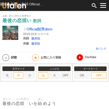
最後の恋煩い 歌詞 Official髭男dism ふりがな付
よみ：さいごのこいわずらい
最後の恋煩い
歌詞
Official髭男dism
2019.10.9 リリース
作詞
藤原聡
作曲
藤原聡
#バンド
YouTube
★
試聴
お気に入り登録
文字サイズ
ふりがな
ダークモード
大
中
小
あ
A
OFF
ON
OFF
さいご
こいわずら
はじ
最後
恋煩
始
の
いを
めよう