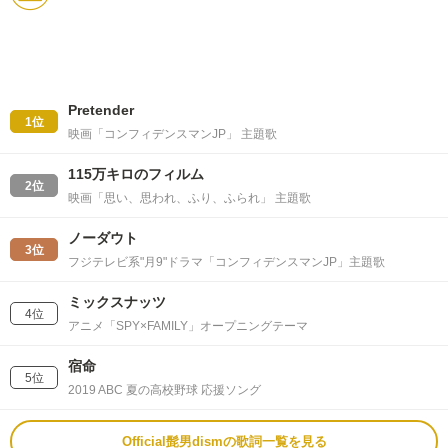
Pretender
1位
映画「コンフィデンスマンJP」 主題歌
115万キロのフィルム
2位
映画「思い、思われ、ふり、ふられ」 主題歌
ノーダウト
3位
フジテレビ系"月9"ドラマ「コンフィデンスマンJP」主題歌
ミックスナッツ
4位
アニメ「SPY×FAMILY」オープニングテーマ
宿命
5位
2019 ABC 夏の高校野球 応援ソング
Official髭男dismの歌詞一覧を見る