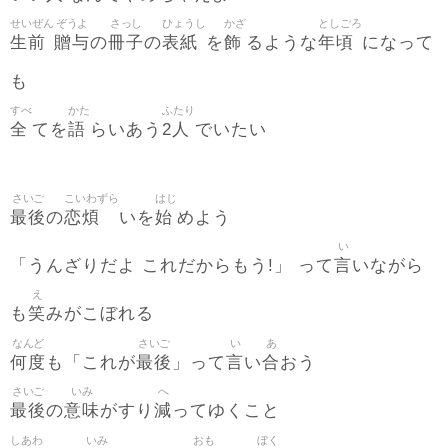
せいぜん
ぞうよ
さっし
ひょうし
かざ
としごろ
生前
贈与
冊子
表紙
飾
年頃
の
の
を
るような
になって
も
すべ
かた
ふたり
全
語
2人
てを
らいあう
でいたい
さいご
こいわずら
はじ
最後
恋煩
始
の
いを
めよう
い
言
「うんざりだよ これだからもう!」 って
いながら
え
笑
も
みがこぼれる
なんど
さいご
い
あ
何度
最後
言
合
も「これが
」って
い
おう
さいご
いみ
へ
最後
意味
減
の
がすり
ってゆくこと
しあわ
いみ
おも
ぼく