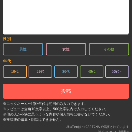
性別
男性
女性
その他
年代
10代
20代
30代
40代
50代～
投稿
※ニックネーム･性別･年代は初回のみ入力できます。
※レビューは全角10文字以上、500文字以内で入力してください。
※他の人が不快に思うような内容や個人情報は書かないでください。
※投稿後の編集・削除はできません。
UtaTenはreCAPTCHAで保護されています
-
プライバシー
利用契約