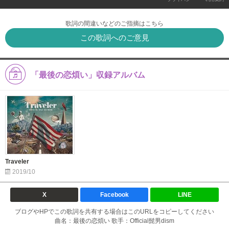
歌詞の間違いなどのご指摘はこちら
この歌詞へのご意見
「最後の恋煩い」収録アルバム
Traveler
2019/10
X
Facebook
LINE
ブログやHPでこの歌詞を共有する場合はこのURLをコピーしてください
曲名：最後の恋煩い 歌手：Official髭男dism