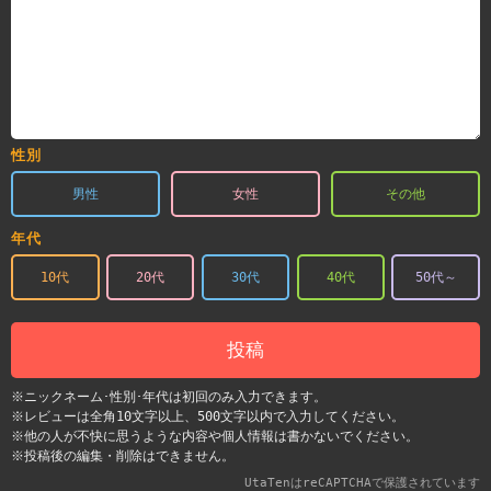
性別
男性
女性
その他
年代
10代
20代
30代
40代
50代～
投稿
※ニックネーム･性別･年代は初回のみ入力できます。
※レビューは全角10文字以上、500文字以内で入力してください。
※他の人が不快に思うような内容や個人情報は書かないでください。
※投稿後の編集・削除はできません。
UtaTenはreCAPTCHAで保護されています