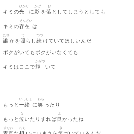
ひかり
かげ
お
光
影
落
キミの
に
を
としてしまうとしても
そんざい
存在
キミの
は
だれ
て
つづ
誰
照
続
かを
らし
けていてほしいんだ
ボクがいてもボクがいなくても
かがや
輝
キミはここで
いて
いっしょ
わら
一緒
笑
もっと
に
ったり
な
よ
泣
良
もっと
いたりすれば
かったね
すなお
おも
き
素直
想
気
な
いにいまさら
づいているんだ