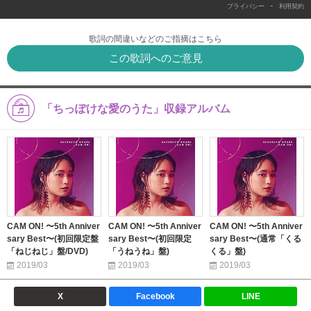
-
プライバシー
利用契約
歌詞の間違いなどのご指摘はこちら
この歌詞へのご意見
「ちっぽけな愛のうた」収録アルバム
CAM ON! 〜5th Anniver
CAM ON! 〜5th Anniver
CAM ON! 〜5th Anniver
sary Best〜(初回限定盤
sary Best〜(初回限定
sary Best〜(通常「くる
「ねじねじ」盤/DVD)
「うねうね」盤)
くる」盤)
2019/03
2019/03
2019/03
X
Facebook
LINE