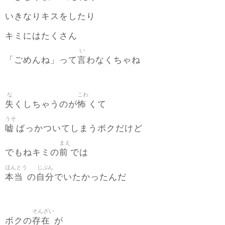
いきなりキスをしたり
キミにはたくさん
い
言
「ごめんね」って
わなくちゃね
な
こわ
失
怖
くしちゃうのが
くて
うそ
嘘
ばっかついてしまうボクだけど
まえ
前
でもねキミの
では
ほんとう
じぶん
本当
自分
の
でいたかったんだ
そんざい
存在
ボクの
が