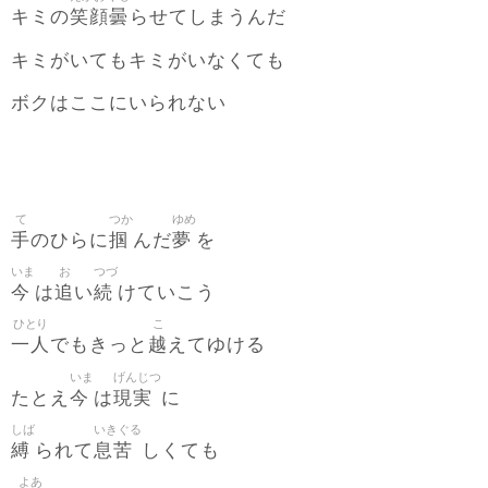
笑顔曇
キミの
らせてしまうんだ
キミがいてもキミがいなくても
ボクはここにいられない
て
つか
ゆめ
手
掴
夢
のひらに
んだ
を
いま
お
つづ
今
追
続
は
い
けていこう
ひとり
こ
一人
越
でもきっと
えてゆける
いま
げんじつ
今
現実
たとえ
は
に
しば
いきぐる
縛
息苦
られて
しくても
よあ