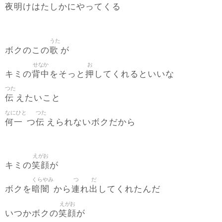
夜明
けはたしかにやってくる
うた
歌
ボクのこの
が
せなか
お
背中
押
キミの
をそっと
してくれるといいな
つた
伝
えたいこと
なにひと
つた
何一
伝
つ
えられないボクだから
えがお
笑顔
キミの
が
くらやみ
つ
だ
暗闇
連
出
ボクを
から
れ
してくれたんだ
えがお
笑顔
いつかボクの
が