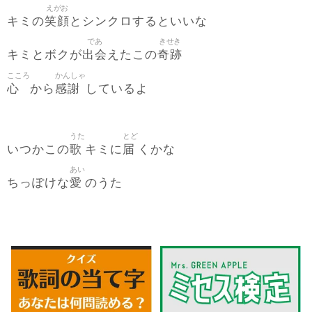
えがお
笑顔
キミの
とシンクロするといいな
であ
きせき
出会
奇跡
キミとボクが
えたこの
こころ
かんしゃ
心
感謝
から
しているよ
うた
とど
歌
届
いつかこの
キミに
くかな
あい
愛
ちっぽけな
のうた