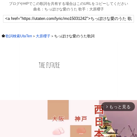
ブログやHPでこの歌詞を共有する場合はこのURLをコピーしてください
曲名：ちっぽけな愛のうた 歌手：大原櫻子
歌詞検索UtaTen
大原櫻子
ちっぽけな愛のうた歌詞
もっと見る
arrow_forward_ios