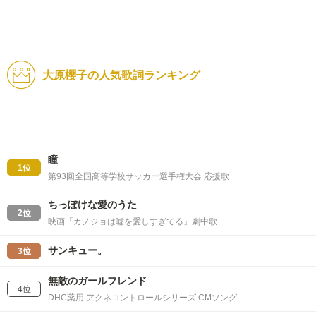
大原櫻子の人気歌詞ランキング
瞳
1位
第93回全国高等学校サッカー選手権大会 応援歌
ちっぽけな愛のうた
2位
映画「カノジョは嘘を愛しすぎてる」劇中歌
サンキュー。
3位
無敵のガールフレンド
4位
DHC薬用 アクネコントロールシリーズ CMソング