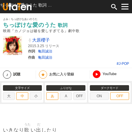
ちっぽけな愛のうた 歌詞 大原櫻子 映画「カノジョは嘘を愛しすぎてる」劇中歌 ふりがな付
よみ：ちっぽけなあいのうた
ちっぽけな愛のうた
歌詞
映画「カノジョは嘘を愛しすぎてる」劇中歌
大原櫻子
2015.3.25 リリース
作詞
亀田誠治
作曲
亀田誠治
#J-POP
YouTube
★
試聴
お気に入り登録
文字サイズ
ふりがな
ダークモード
大
中
小
あ
A
OFF
ON
OFF
うた
だ
歌
出
いきなり
い
したり