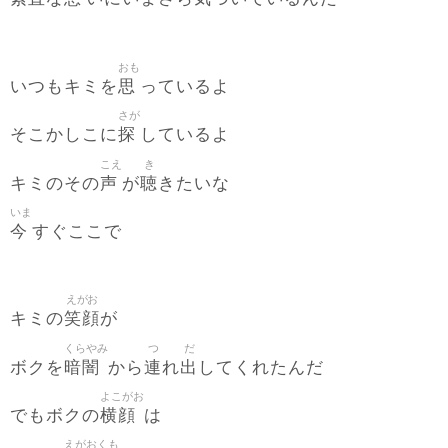
おも
思
いつもキミを
っているよ
さが
探
そこかしこに
しているよ
こえ
き
声
聴
キミのその
が
きたいな
いま
今
すぐここで
えがお
笑顔
キミの
が
くらやみ
つ
だ
暗闇
連
出
ボクを
から
れ
してくれたんだ
よこがお
横顔
でもボクの
は
えがおくも