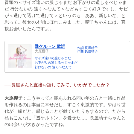
冒頭の＜サイズ違いの服じゃまだ お下がりの道しるべじゃま
だ 行けないの 遠くへなんて＞などもすごく好きですし。サビ
が＜透けて透けて透けて＞というのも、ああ、新しいな、と
思って。彼女の才能にほれこみました。晴子ちゃんには、直
接お会いしたんですよ。
透ケルトン 歌詞
作詞 長屋晴子
大原櫻子
作曲 長屋晴子
サイズ違いの服じゃまだ
お下がりの道しるべじゃまだ
行けないの 遠くへなんて
──長屋さんと直接お話してみて、いかがでしたか？
大原櫻子
：こうやって才能あふれる同い年の方と一緒に作品
を作れるのは本当に幸せだし、すごく刺激的です。やはり世
代が一緒だと、感じることが似ていたりもするので。だから
私もこんなに「透ケルトン」を愛せたし。長屋晴子ちゃんと
の出会いが大きかったですね。