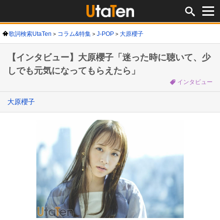
歌詞検索UtaTen
コラム&特集
J-POP
大原櫻子
【インタビュー】大原櫻子「迷った時に聴いて、少
しでも元気になってもらえたら」
インタビュー
大原櫻子