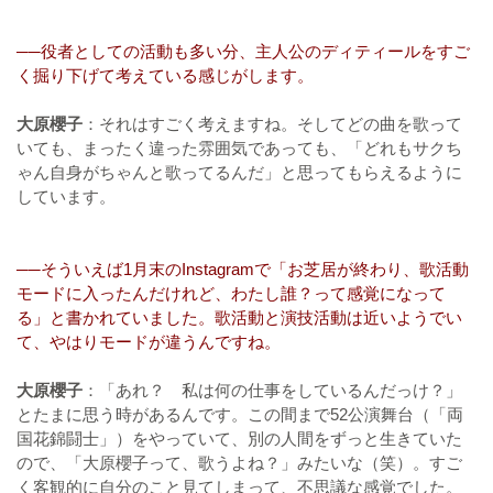
──役者としての活動も多い分、主人公のディティールをすご
く掘り下げて考えている感じがします。
大原櫻子
：それはすごく考えますね。そしてどの曲を歌って
いても、まったく違った雰囲気であっても、「どれもサクち
ゃん自身がちゃんと歌ってるんだ」と思ってもらえるように
しています。
──そういえば1月末のInstagramで「お芝居が終わり、歌活動
モードに入ったんだけれど、わたし誰？って感覚になって
る」と書かれていました。歌活動と演技活動は近いようでい
て、やはりモードが違うんですね。
大原櫻子
：「あれ？ 私は何の仕事をしているんだっけ？」
とたまに思う時があるんです。この間まで52公演舞台（「両
国花錦闘士」）をやっていて、別の人間をずっと生きていた
ので、「大原櫻子って、歌うよね？」みたいな（笑）。すご
く客観的に自分のこと見てしまって、不思議な感覚でした。