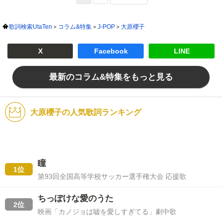
歌詞検索UtaTen
コラム&特集
J-POP
大原櫻子
X
Facebook
LINE
最新のコラム&特集をもっと見る
大原櫻子の人気歌詞ランキング
瞳
1位
第93回全国高等学校サッカー選手権大会 応援歌
ちっぽけな愛のうた
2位
映画「カノジョは嘘を愛しすぎてる」劇中歌