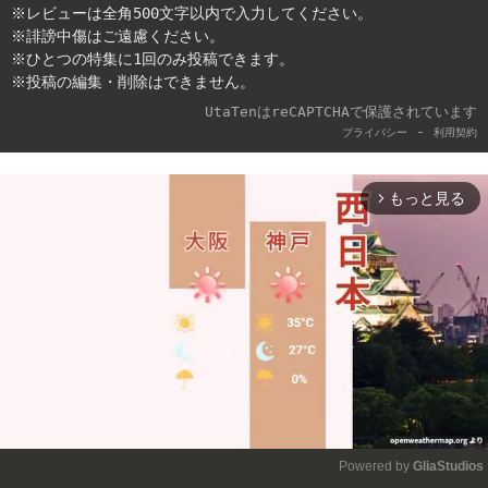
※レビューは全角500文字以内で入力してください。
※誹謗中傷はご遠慮ください。
※ひとつの特集に1回のみ投稿できます。
※投稿の編集・削除はできません。
UtaTenはreCAPTCHAで保護されています
-
プライバシー
利用契約
もっと見る
arrow_forward_ios
Powered by 
GliaStudios