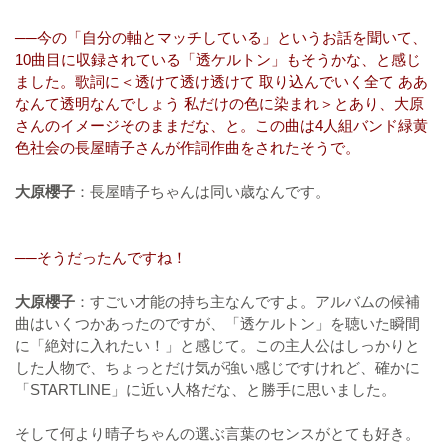
──今の「自分の軸とマッチしている」というお話を聞いて、
10曲目に収録されている「透ケルトン」もそうかな、と感じ
ました。歌詞に＜透けて透け透けて 取り込んでいく全て ああ
なんて透明なんでしょう 私だけの色に染まれ＞とあり、大原
さんのイメージそのままだな、と。この曲は4人組バンド緑黄
色社会の長屋晴子さんが作詞作曲をされたそうで。
大原櫻子
：長屋晴子ちゃんは同い歳なんです。
──そうだったんですね！
大原櫻子
：すごい才能の持ち主なんですよ。アルバムの候補
曲はいくつかあったのですが、「透ケルトン」を聴いた瞬間
に「絶対に入れたい！」と感じて。この主人公はしっかりと
した人物で、ちょっとだけ気が強い感じですけれど、確かに
「STARTLINE」に近い人格だな、と勝手に思いました。
そして何より晴子ちゃんの選ぶ言葉のセンスがとても好き。