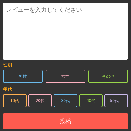
性別
男性
女性
その他
年代
10代
20代
30代
40代
50代～
投稿