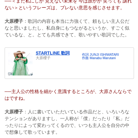
──＜まだ私にしか 見えない未来を 今は誰かが 笑っても 譲れ
ない＞というフレーズは、ブレない意思を感じさせます。
大原櫻子
：歌詞の内容も本当に力強くて、頼もしい主人公だ
なと思いましたし、私自身にもつながるというか、すごく似
ているな、と。とても共感できて、歌いやすい歌詞でした。
STARTLINE 歌詞
作詞 JUNJI ISHIWATARI
大原櫻子
作曲 Manabu Marutani
──主人公の性格を細かく意識するところが、大原さんならで
はですね。
大原櫻子
：人に書いていただいている作品だと、いろいろな
テンションがありますし、一人称が「僕」だったり「私」だ
ったりによって変わってくるので、いつも主人公を自分の中
で想像して歌っています。