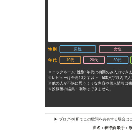
男性
女性
性別
10代
20代
30代
年代
※ニックネーム･性別･年代は初回のみ入力でき
※レビューは全角10文字以上、500文字以内で
※他の人が不快に思うような内容や個人情報は
※投稿後の編集・削除はできません。
▶︎ ブログやHPでこの歌詞を共有する場合は
曲名：春待酒 歌手：