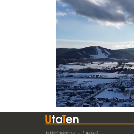
無料歌詞検索サイト【UtaTen】