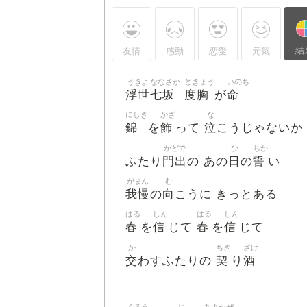
結
友情
感動
恋愛
元気
うきよ
ななさか
どきょう
いのち
浮世
七坂
度胸
命
が
にしき
かざ
な
錦
飾
泣
を
って
こうじゃないか
かどで
ひ
ちか
門出
日
誓
ふたり
の あの
の
い
がまん
む
我慢
向
の
こうに きっとある
はる
しん
はる
しん
春
信
春
信
を
じて
を
じて
か
ちぎ
ざけ
交
契
酒
わすふたりの
り