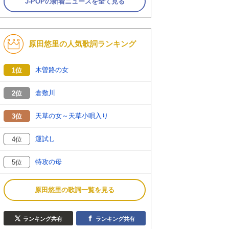
J-POPの新着ニュースを全て見る
原田悠里の人気歌詞ランキング
木曽路の女
1位
倉敷川
2位
天草の女～天草小唄入り
3位
運試し
4位
特攻の母
5位
原田悠里の歌詞一覧を見る
ランキング共有
ランキング共有