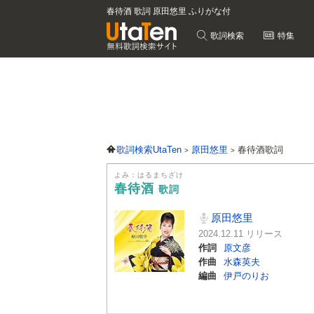
春待酒 歌詞 原田悠里 ふりがな付
歌詞検索
特集
歌詞検索UtaTen
原田悠里
春待酒歌詞
よみ：はるまちざけ
春待酒
歌詞
原田悠里
2024.12.11 リリース
作詞
原文彦
作曲
水森英夫
編曲
伊戸のりお