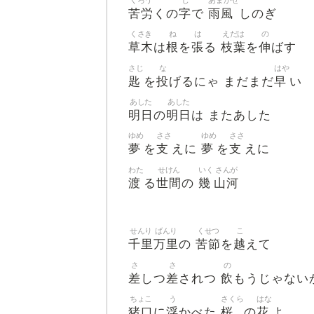
くろう
じ
あまかぜ
苦労
字
雨風
くの
で
しのぎ
くさき
ね
は
えだは
の
草木
根
張
枝葉
伸
は
を
る
を
ばす
さじ
な
はや
匙
投
早
を
げるにゃ まだまだ
い
あした
あした
明日
明日
の
は またあした
ゆめ
ささ
ゆめ
ささ
夢
支
夢
支
を
えに
を
えに
わた
せけん
いく
さんが
渡
世間
幾
山河
る
の
せんり
ばんり
くせつ
こ
千里
万里
苦節
越
の
を
えて
さ
さ
の
差
差
飲
しつ
されつ
もうじゃない
ちょこ
う
さくら
はな
猪口
浮
桜
花
に
かべた
の
よ