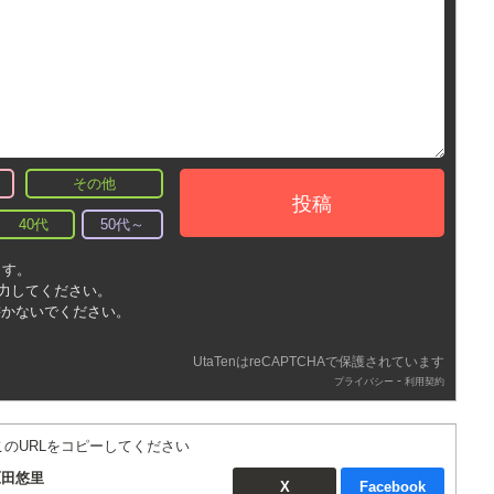
その他
投稿
40代
50代～
ます。
入力してください。
書かないでください。
UtaTenはreCAPTCHAで保護されています
-
プライバシー
利用契約
このURLをコピーしてください
原田悠里
X
Facebook