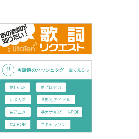
今話題のハッシュタグ
全て見る
TikTok
プロセカ
ボカロ
男性アイドル
アニメ
カナルビ・K-POP和訳
J-POP
キャラソン
あんスタ
歌い手