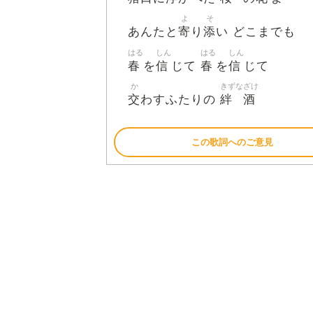
よ
そ
寄
添
あんたと
り
い どこまでも
はる
しん
はる
しん
春
信
春
信
を
じて
を
じて
か
きずな
ざけ
交
絆
酒
わすふたりの
この歌詞へのご意見