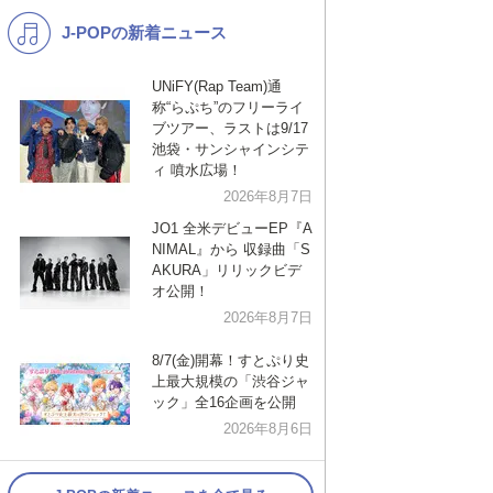
J-POPの新着ニュース
K-POP
演歌・歌謡
バンド
洋楽
UNiFY(Rap Team)通
称“らぷち”のフリーライ
VTuber
ディズニー
ブツアー、ラストは9/17
池袋・サンシャインシテ
ィ 噴水広場！
2026年8月7日
JO1 全米デビューEP『A
NIMAL』から 収録曲「S
AKURA」リリックビデ
オ公開！
2026年8月7日
8/7(金)開幕！すとぷり史
上最大規模の「渋谷ジャ
ック」全16企画を公開
2026年8月6日