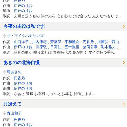
作詞：
円香乃
作曲：
伊戸のりお
編曲：
伊戸のりお
歌詞：夫婦と云う名の 絆の糸を 心と心で 分け合った 支えたつもりで...
今夜の主役は私です!
ザ・マイクハナサンズ
作詞：
山口洋子
,
川内康範
,
斎藤保
,
平和勝次
,
円香乃
,
川原弘
,
西山隆史
作曲：
伊戸のりお
,
川原弘
,
日高仁
,
五十嵐悟
,
猪俣公章
,
彩木雅夫
,
吉
歌詞：昭和の歌が 鳴り出せば 青春時代の 幕が開く マイク持つ手も...
あきのの北海自慢
島あきの
作詞：
円香乃
作曲：
伊戸のりお
編曲：
伊戸のりお
歌詞：さぁさ 皆様 お客様 ちょいとお耳を 拝借します...
月冴えて
青山和子
作詞：
円香乃
作曲：
伊戸のりお