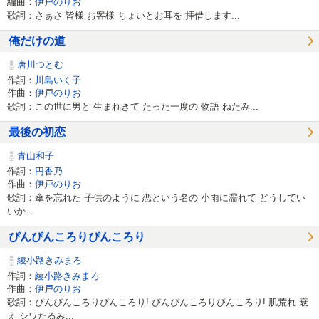
編曲：
伊戸のりお
歌詞：さぁさ 皆様 お客様 ちょいとお耳を 拝借します...
俺だけの道
唐川つとむ
作詞：
川島いく子
作曲：
伊戸のりお
歌詞：この世に男と 生まれきて たった一度の 物語 ねたみ...
最後の初恋
青山和子
作詞：
円香乃
作曲：
伊戸のりお
歌詞：傘を忘れた 子供のように 恋という名の 小雨に濡れて どうしてい
いか...
ぴんぴんころりぴんころり
綾小路きみまろ
作詞：
綾小路きみまろ
作曲：
伊戸のりお
歌詞：ぴんぴんころりぴんころり! ぴんぴんころりぴんころり! 肌荒れ 衰
え シワたるみ...