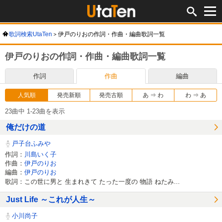
歌詞検索UtaTen
伊戸のりおの作詞・作曲・編曲歌詞一覧
伊戸のりおの作詞・作曲・編曲歌詞一覧
作詞
作曲
編曲
人気順
発売新順
発売古順
あ ⇒ わ
わ ⇒ あ
23曲中 1-23曲を表示
俺だけの道
戸子台ふみや
作詞：
川島いく子
作曲：
伊戸のりお
編曲：
伊戸のりお
歌詞：この世に男と 生まれきて たった一度の 物語 ねたみ...
Just Life ～これが人生～
小川尚子