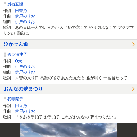
男石宜隆
作詞：
円香乃
作曲：
伊戸のりお
編曲：
伊戸のりお
歌詞：あの日は一人でいるのが みじめで寒くて やり切れなくて アクアマ
リンの 電飾に...
泣かせん道
奈良海津子
作詞：
Q太
作曲：
伊戸のりお
編曲：
伊戸のりお
歌詞：木曽の入り口 馬籠の宿で あんた見たと 雁が鳴く 一宿当たって...
おんなの夢まつり
我妻陽子
作詞：
円香乃
作曲：
伊戸のりお
歌詞：「さあさ手拍子 お手拍子 これがおんなの 夢まつりだよ」 ...