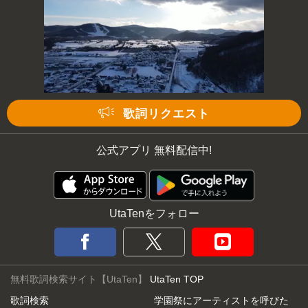
歌詞リクエスト
公式アプリ 無料配信中!
UtaTenをフォロー
無料歌詞検索サイト【UtaTen】
UtaTen TOP
歌詞検索
学園祭にアーティストを呼びた