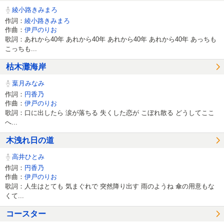
綾小路きみまろ
作詞：
綾小路きみまろ
作曲：
伊戸のりお
歌詞：あれから40年 あれから40年 あれから40年 あれから40年 あっちも
こっちも...
枯木灘海岸
葉月みなみ
作詞：
円香乃
作曲：
伊戸のりお
歌詞：口に出したら 涙が落ちる 失くした恋が こぼれ散る どうしてここ
へ...
木洩れ日の道
高井ひとみ
作詞：
円香乃
作曲：
伊戸のりお
歌詞：人生はとても 気まぐれで 突然降り出す 雨のようね 傘の用意もな
くて...
コースター