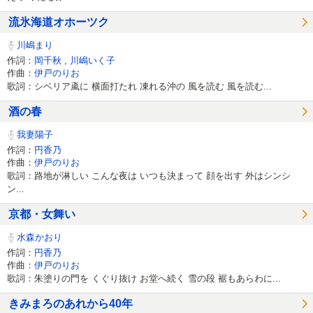
流氷海道オホーツク
川嶋まり
作詞：
岡千秋
,
川嶋いく子
作曲：
伊戸のりお
歌詞：シベリア颪に 横面打たれ 凍れる沖の 風を読む 風を読む...
酒の春
我妻陽子
作詞：
円香乃
作曲：
伊戸のりお
歌詞：路地が淋しい こんな夜は いつも決まって 顔を出す 外はシンシ
ン...
京都・女舞い
水森かおり
作詞：
円香乃
作曲：
伊戸のりお
歌詞：朱塗りの門を くぐり抜け お堂へ続く 雪の段 裾もあらわに...
きみまろのあれから40年