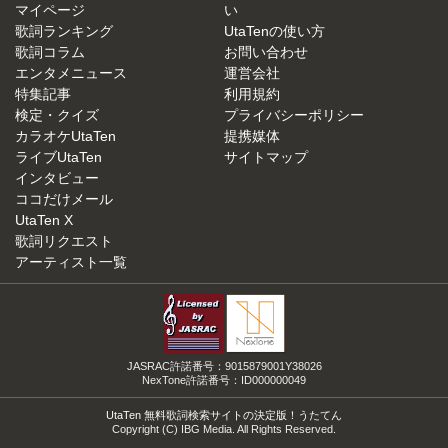
マイページ
い
歌詞ランキング
UtaTenの使い方
歌詞コラム
お問い合わせ
エンタメニュース
運営会社
特集記事
利用規約
検定・クイズ
プライバシーポリシー
カラオケUtaTen
提携媒体
ライブUtaTen
サイトマップ
インタビュー
ココだけメール
UtaTen X
歌詞リクエスト
アーティスト一覧
JASRAC許諾番号：9015879001Y38026
NexTone許諾番号：ID000000049
UtaTen 無料歌詞検索サイトの決定版！うたてん
Copyright (C) IBG Media. All Rights Reserved.