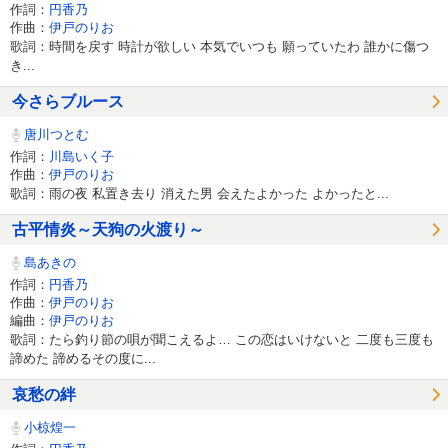
作詞：
円香乃
作曲：
伊戸のりお
歌詞：時間を戻す 時計が欲しい 本気でいつも 願っていたわ 誰かに傷つ
き...
今さらブルース
唐川つとむ
作詞：
川島いく子
作曲：
伊戸のりお
歌詞：雨の夜 私置き去り 消えた男 会えたよかった よかったと...
古平情炎～天狗の火渡り～
島あきの
作詞：
円香乃
作曲：
伊戸のりお
編曲：
伊戸のりお
歌詞：たら釣り節の唄が聞こえるよ… この恋はいけないと 二度も三度も
諦めた 諦めるその度に...
哀愁の絆
小椋煌一