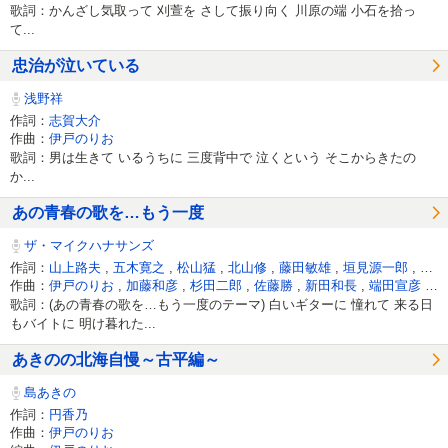
歌詞：かんざし気取って 刈萱を さして振り向く 川原の端 小石を拾っ
て...
忠治が泣いている
浅野祥
作詞：
志賀大介
作曲：
伊戸のりお
歌詞：男は生きて いるうちに 三度背中で 泣くという そこからきたの
か...
あの青春の歌を…もう一度
ザ・マイクハナサンズ
作詞：
山上路夫
,
五木寛之
,
松山猛
,
北山修
,
藤田敏雄
,
垣見源一郎
,
サト
作曲：
伊戸のりお
,
加藤和彦
,
杉田二郎
,
佐藤勝
,
新田和長
,
端田宣彦
,
山
歌詞：(あの青春の歌を…もう一度のテーマ) 白いギターに 憧れて 来る日
もバイトに 明け暮れた...
あきのの北海自慢～古平編～
島あきの
作詞：
円香乃
作曲：
伊戸のりお