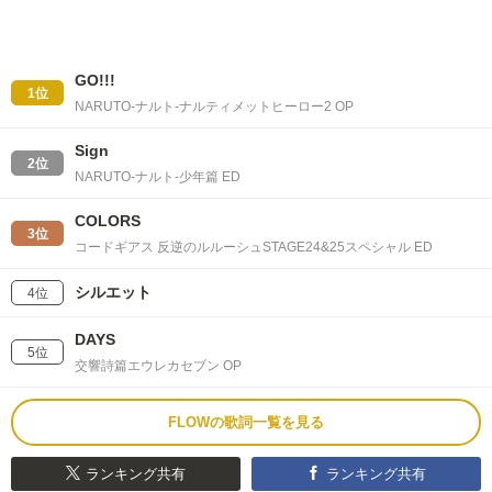
GO!!!
1位
NARUTO-ナルト-ナルティメットヒーロー2 OP
Sign
2位
NARUTO-ナルト-少年篇 ED
COLORS
3位
コードギアス 反逆のルルーシュSTAGE24&25スペシャル ED
シルエット
4位
DAYS
5位
交響詩篇エウレカセブン OP
FLOWの歌詞一覧を見る
ランキング共有
ランキング共有