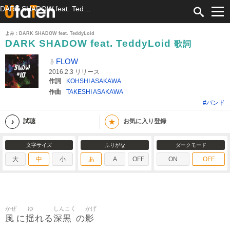
DARK SHADOW feat. TeddyLoid 歌詞 FLOW ふりがな付
よみ：DARK SHADOW feat. TeddyLoid
DARK SHADOW feat. TeddyLoid
歌詞
FLOW
2016.2.3 リリース
作詞
KOHSHI ASAKAWA
作曲
TAKESHI ASAKAWA
#バンド
★
試聴
お気に入り登録
文字サイズ
ふりがな
ダークモード
大
中
小
あ
A
OFF
ON
OFF
かぜ
ゆ
しんこく
かげ
風
揺
深黒
影
に
れる
の