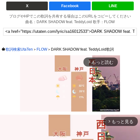
X
Facebook
LINE
ブログやHPでこの歌詞を共有する場合はこのURLをコピーしてください
曲名：DARK SHADOW feat. TeddyLoid 歌手：FLOW
歌詞検索UtaTen
FLOW
DARK SHADOW feat. TeddyLoid歌詞
もっと読む
arrow_forward_ios
もっと見る
arrow_forward_ios
Mute