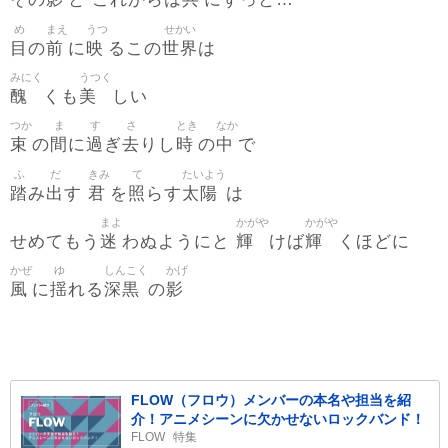
その
と これからは
にずっと…
め
まえ
うつ
せかい
目
前
映
世界
の
に
るこの
は
みにく
うつく
醜
美
くも
しい
つか
ま
す
さ
とき
なか
束
間
過
去
時
中
の
に
ぎ
りし
の
で
ふ
だ
きみ
て
たいよう
踏
出
君
照
太陽
み
す
を
らす
は
まよ
かがや
かがや
迷
輝
輝
せめてもう
わぬようにと
けば
くほどに
かぜ
ゆ
しんこく
かげ
風
揺
深黒
影
に
れる
の
FLOW（フロウ）メンバーの本名や担当を紹
介！アニメシーンに欠かせないロックバンド！
FLOW
特集