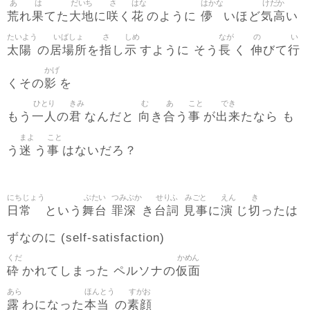
あ
は
だいち
さ
はな
はかな
けだか
荒
果
大地
咲
花
儚
気高
れ
てた
に
く
のように
いほど
い
たいよう
いばしょ
さ
しめ
なが
の
い
太陽
居場所
指
示
長
伸
行
の
を
し
すように そう
く
びて
かげ
影
くその
を
ひとり
きみ
む
あ
こと
でき
一人
君
向
合
事
出来
もう
の
なんだと
き
う
が
たなら も
まよ
こと
迷
事
う
う
はないだろ？
にちじょう
ぶたい
つみぶか
せりふ
みごと
えん
き
日常
舞台
罪深
台詞
見事
演
切
という
き
に
じ
ったは
ずなのに (self-satisfaction)
くだ
かめん
砕
仮面
かれてしまった ペルソナの
あら
ほんとう
すがお
露
本当
素顔
わになった
の