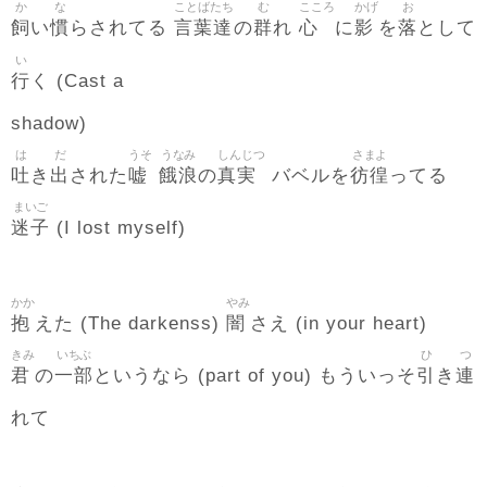
か
な
ことばたち
む
こころ
かげ
お
飼
慣
言葉達
群
心
影
落
い
らされてる
の
れ
に
を
として
い
行
く (Cast a
shadow)
は
だ
うそ
うなみ
しんじつ
さまよ
吐
出
嘘
餓浪
真実
彷徨
き
された
の
バベルを
ってる
まいご
迷子
(I lost myself)
かか
やみ
抱
闇
えた (The darkenss)
さえ (in your heart)
きみ
いちぶ
ひ
つ
君
一部
引
連
の
というなら (part of you) もういっそ
き
れて