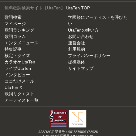
無料歌詞検索サイト【UtaTen】
UtaTen TOP
歌詞検索
学園祭にアーティストを呼びた
マイページ
い
歌詞ランキング
UtaTenの使い方
歌詞コラム
お問い合わせ
エンタメニュース
運営会社
特集記事
利用規約
検定・クイズ
プライバシーポリシー
カラオケUtaTen
提携媒体
ライブUtaTen
サイトマップ
インタビュー
ココだけメール
UtaTen X
歌詞リクエスト
アーティスト一覧
JASRAC許諾番号：9015879001Y38026
NexTone許諾番号：ID000000049