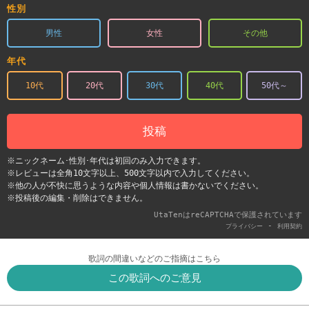
性別
男性
女性
その他
年代
10代
20代
30代
40代
50代～
投稿
※ニックネーム･性別･年代は初回のみ入力できます。
※レビューは全角10文字以上、500文字以内で入力してください。
※他の人が不快に思うような内容や個人情報は書かないでください。
※投稿後の編集・削除はできません。
UtaTenはreCAPTCHAで保護されています
-
プライバシー
利用契約
歌詞の間違いなどのご指摘はこちら
この歌詞へのご意見