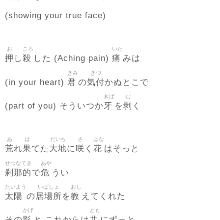
(showing your true face)
お
ころ
いた
押
殺
痛
し
した (Aching pain)
みは
きみ
きづ
君
気付
(in your heart)
の
かぬとこで
きば
む
牙
剥
(part of you) そういつか
を
く
あ
は
だいち
さ
はな
荒
果
大地
咲
花
れ
てた
に
く
はそっと
せつなてき
あや
刹那的
危
で
うい
たいよう
いばしょ
おし
太陽
居場所
教
の
を
えてくれた
かげ
とも
影
共