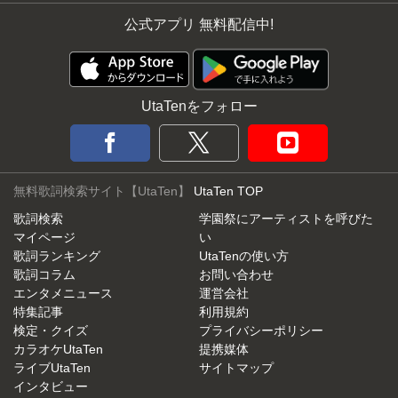
公式アプリ 無料配信中!
UtaTenをフォロー
無料歌詞検索サイト【UtaTen】
UtaTen TOP
歌詞検索
学園祭にアーティストを呼びた
マイページ
い
歌詞ランキング
UtaTenの使い方
歌詞コラム
お問い合わせ
エンタメニュース
運営会社
特集記事
利用規約
検定・クイズ
プライバシーポリシー
カラオケUtaTen
提携媒体
ライブUtaTen
サイトマップ
インタビュー