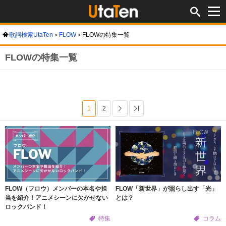
歌詞検索UtaTen
FLOW
FLOWの特集一覧
FLOWの特集一覧
1
2
次へ
Last
FLOW（フロウ）メンバーの本名や担
FLOW「新世界」が照らし出す「光」
当を紹介！アニメシーンに欠かせない
とは？
ロックバンド！
特集
コラム