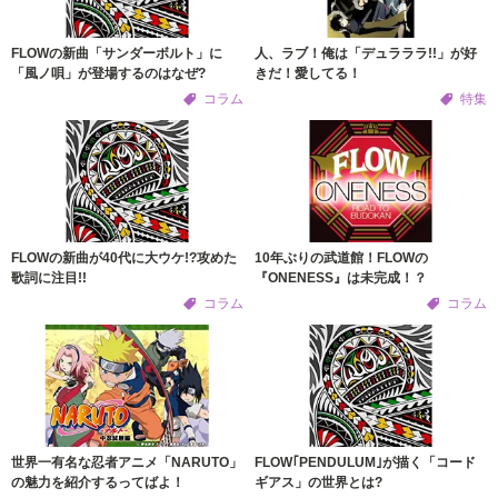
FLOWの新曲「サンダーボルト」に
人、ラブ！俺は「デュラララ!!」が好
「風ノ唄」が登場するのはなぜ?
きだ！愛してる！
コラム
特集
FLOWの新曲が40代に大ウケ!?攻めた
10年ぶりの武道館！FLOWの
歌詞に注目!!
『ONENESS』は未完成！？
コラム
コラム
世界一有名な忍者アニメ「NARUTO」
FLOW｢PENDULUM｣が描く「コード
の魅力を紹介するってばよ！
ギアス」の世界とは?