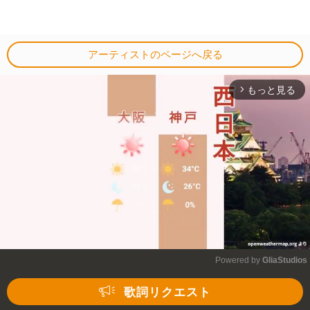
アーティストのページへ戻る
もっと見る
arrow_forward_ios
Powered by 
GliaStudios
Mute
歌詞リクエスト