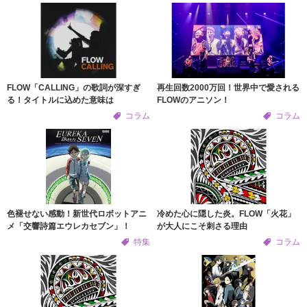
FLOW「CALLING」の歌詞が深すぎ
再生回数2000万回！世界中で愛される
る！タイトルに込めた意味は
FLOWのアニソン！
コラム
コラム
色褪せない感動！新世代ロボットアニ
冷めた心に隠した炎。FLOW「火花」
メ「交響詩篇エウレカセブン」！
が大人にこそ刺さる理由
特集
コラム