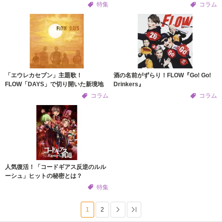
特集
コラム
「エウレカセブン」主題歌！
酒の名前がずらり！FLOW『Go! Go!
FLOW「DAYS」で切り開いた新境地
Drinkers』
コラム
コラム
人気復活！「コードギアス反逆のルル
ーシュ」ヒットの秘密とは？
特集
1
2
次へ
Last