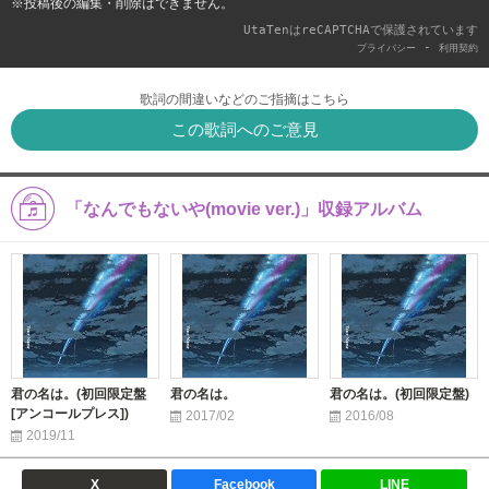
※投稿後の編集・削除はできません。
UtaTenはreCAPTCHAで保護されています
-
プライバシー
利用契約
歌詞の間違いなどのご指摘はこちら
この歌詞へのご意見
「なんでもないや(movie ver.)」収録アルバム
君の名は。(初回限定盤
君の名は。
君の名は。(初回限定盤)
[アンコールプレス])
2017/02
2016/08
2019/11
X
Facebook
LINE