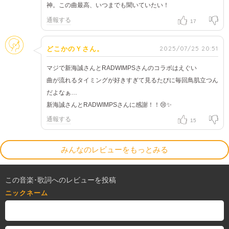
神。この曲最高、いつまでも聞いていたい！
通報する
17
そのほか
2025/07/25 20:51
どこかのＹさん。
マジで新海誠さんとRADWIMPSさんのコラボはえぐい
曲が流れるタイミングが好きすぎて見るたびに毎回鳥肌立つん
だよなぁ…
新海誠さんとRADWIMPSさんに感謝！！😢✨
通報する
15
みんなのレビューをもっとみる
この音楽･歌詞へのレビューを投稿
ニックネーム