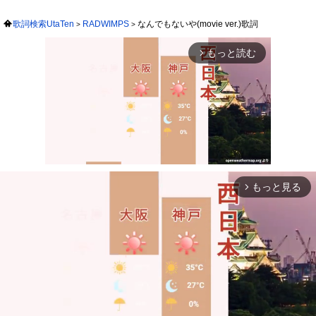
歌詞検索UtaTen
RADWIMPS
なんでもないや(movie ver.)歌詞
もっと読む
arrow_forward_ios
もっと見る
arrow_forward_ios
Mute