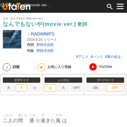
なんでもないや(movie ver.) 歌詞 RADWIMPS ふりがな付
よみ：なんでもないや(movie ver.)
なんでもないや(movie ver.)
歌詞
RADWIMPS
2016.8.24 リリース
作詞
野田洋次郎
作曲
野田洋次郎
#アニメ
#バンド
#君の名は。
YouTube
★
試聴
お気に入り登録
文字サイズ
ふりがな
ダークモード
大
中
小
あ
A
OFF
ON
OFF
ふたり
あいだ
とお
す
かぜ
二人
間
通
過
風
の
り
ぎた
は