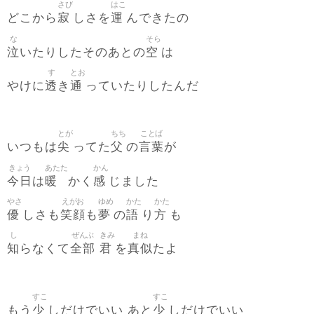
さび
はこ
寂
運
どこから
しさを
んできたの
な
そら
泣
空
いたりしたそのあとの
は
す
とお
透
通
やけに
き
っていたりしたんだ
とが
ちち
ことば
尖
父
言葉
いつもは
ってた
の
が
きょう
あたた
かん
今日
暖
感
は
かく
じました
やさ
えがお
ゆめ
かた
かた
優
笑顔
夢
語
方
しさも
も
の
り
も
し
ぜんぶ
きみ
まね
知
全部
君
真似
らなくて
を
たよ
すこ
すこ
少
少
もう
しだけでいい あと
しだけでいい