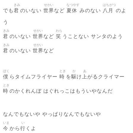
きみ
せかい
なつやす
はちがつ
君
世界
夏休
八月
でも
のいない
など
みのない
のよ
う
きみ
せかい
わら
君
世界
笑
のいない
など
うことない サンタのよう
きみ
せかい
君
世界
のいない
など
ぼく
とき
か
あ
僕
時
駆
上
らタイムフライヤー
を
け
がるクライマー
とき
時
のかくれんぼ はぐれっこはもういやなんだ
なんでもないや やっぱりなんでもないや
いま
い
今
行
から
くよ