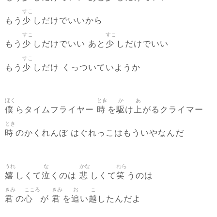
すこ
少
もう
しだけでいいから
すこ
すこ
少
少
もう
しだけでいい あと
しだけでいい
すこ
少
もう
しだけ くっついていようか
ぼく
とき
か
あ
僕
時
駆
上
らタイムフライヤー
を
け
がるクライマー
とき
時
のかくれんぼ はぐれっこはもういやなんだ
うれ
な
かな
わら
嬉
泣
悲
笑
しくて
くのは
しくて
うのは
きみ
こころ
きみ
お
こ
君
心
君
追
越
の
が
を
い
したんだよ