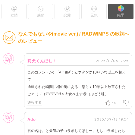
結果
友情
感動
恋愛
元気
なんでもないや(movie ver.) / RADWIMPS の歌詞へ
のレビュー
女性
2025/11/06 17:25
莉犬くんぽし！
このコメントが( ´∀｀)bｸﾞｯ!とボタンが10いいね以上を超え
て
通報された瞬間に棚の奥にある、恐らく10年以上放置された
ごＭ（（（ｳ''ｯ''ｳ''ﾝ''ガムを食べます😊（ぶどう味）
通報する
16
女性
2025/09/12 19:54
Ado
君の名は。と天気の子コラボしてほしー。もしコラボしたら