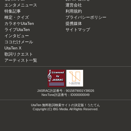
エンタメニュース
運営会社
特集記事
利用規約
検定・クイズ
プライバシーポリシー
カラオケUtaTen
提携媒体
ライブUtaTen
サイトマップ
インタビュー
ココだけメール
UtaTen X
歌詞リクエスト
アーティスト一覧
JASRAC許諾番号：9015879001Y38026
NexTone許諾番号：ID000000049
UtaTen 無料歌詞検索サイトの決定版！うたてん
Copyright (C) IBG Media. All Rights Reserved.