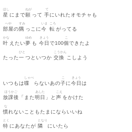
ほし
ねが
て
星
願
手
にまで
って
にいれたオモチャも
へや
すみ
いま
ころ
部屋
隅
今
転
の
っこに
がってる
かな
ゆめ
きょう
こ
叶
夢
今日
個
えたい
も
で100
できたよ
ひと
こうかん
一
交換
たった
つといつか
こしよう
しゃべ
こ
きょう
喋
子
今日
いつもは
らないあの
に
は
ほうかご
あした
こえ
放課後
明日
声
「また
」と
をかけた
な
慣
れないこともたまにならいいね
とく
となり
特
隣
にあなたが
にいたら