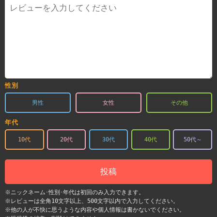
性別
男性
女性
その他
年代
10代
20代
30代
40代
50代～
投稿
※ニックネーム･性別･年代は初回のみ入力できます。
※レビューは全角10文字以上、500文字以内で入力してください。
※他の人が不快に思うような内容や個人情報は書かないでください。