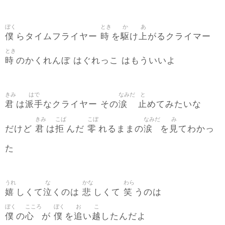
ぼく
とき
か
あ
僕
時
駆
上
らタイムフライヤー
を
け
がるクライマー
とき
時
のかくれんぼ はぐれっこ はもういいよ
きみ
はで
なみだ
と
君
派手
涙
止
は
なクライヤー その
めてみたいな
きみ
こば
こぼ
なみだ
み
君
拒
零
涙
見
だけど
は
んだ
れるままの
を
てわかっ
た
うれ
な
かな
わら
嬉
泣
悲
笑
しくて
くのは
しくて
うのは
ぼく
こころ
ぼく
お
こ
僕
心
僕
追
越
の
が
を
い
したんだよ