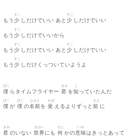
すこ
すこ
少
少
もう
しだけでいい あと
しだけでいい
すこ
少
もう
しだけでいいから
すこ
すこ
少
少
もう
しだけでいい あと
しだけでいい
すこ
少
もう
しだけくっついていようよ
ぼく
きみ
し
僕
君
知
らタイムフライヤー
を
っていたんだ
ぼく
ぼく
なまえ
おぼ
まえ
僕
僕
名前
覚
前
が
の
を
えるよりずっと
に
きみ
せかい
なに
いみ
君
世界
何
意味
のいない
にも
かの
はきっとあって