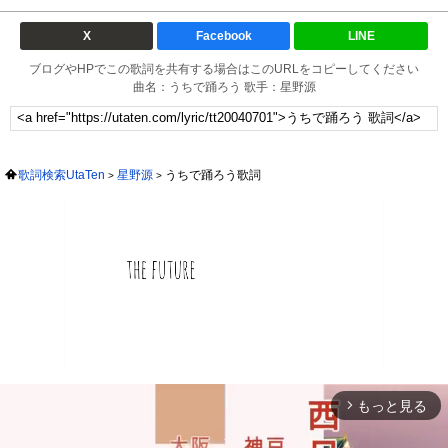
X
Facebook
LINE
ブログやHPでこの歌詞を共有する場合はこのURLをコピーしてください
曲名：うちで踊ろう 歌手：星野源
歌詞検索UtaTen
星野源
うちで踊ろう歌詞
もっと見る
arrow_forward_ios