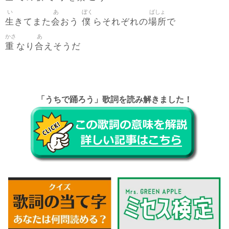
い
あ
ぼく
ばしょ
生
会
僕
場所
きてまた
おう
らそれぞれの
で
かさ
あ
重
合
なり
えそうだ
「うちで踊ろう」歌詞を読み解きました！