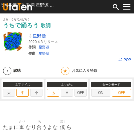
うちで踊ろう 歌詞 星野源 ふりがな付
よみ：うちでおどろう
うちで踊ろう
歌詞
星野源
2020.4.3 リリース
作詞
星野源
作曲
星野源
#J-POP
★
試聴
お気に入り登録
文字サイズ
ふりがな
ダークモード
大
中
小
あ
A
OFF
ON
OFF
かさ
あ
ぼく
重
合
僕
たまに
なり
うよな
ら