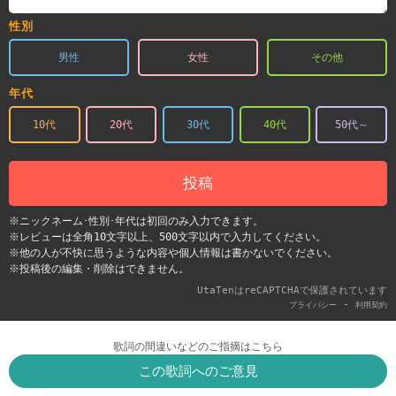
性別
男性
女性
その他
年代
10代
20代
30代
40代
50代～
投稿
※ニックネーム･性別･年代は初回のみ入力できます。
※レビューは全角10文字以上、500文字以内で入力してください。
※他の人が不快に思うような内容や個人情報は書かないでください。
※投稿後の編集・削除はできません。
UtaTenはreCAPTCHAで保護されています
-
プライバシー
利用契約
歌詞の間違いなどのご指摘はこちら
この歌詞へのご意見