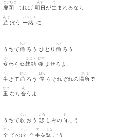
とびらと
あす
う
扉閉
明日
生
じれば
が
まれるなら
あそ
いっしょ
遊
一緒
ぼう
に
おど
おど
踊
踊
うちで
ろう ひとり
ろう
か
こどう
はず
変
鼓動
弾
わらぬ
ませろよ
い
おど
ぼく
ばしょ
生
踊
僕
場所
きて
ろう
らそれぞれの
で
かさ
あ
重
合
なり
うよ
うた
かな
む
歌
悲
向
うちで
おう
しみの
こう
すべ
うた
て
つな
全
歌
手
繋
ての
で
を
ごう