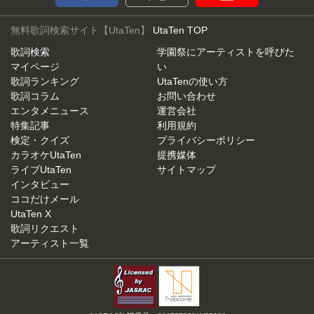
無料歌詞検索サイト【UtaTen】
UtaTen TOP
歌詞検索
学園祭にアーティストを呼びた
マイページ
い
歌詞ランキング
UtaTenの使い方
歌詞コラム
お問い合わせ
エンタメニュース
運営会社
特集記事
利用規約
検定・クイズ
プライバシーポリシー
カラオケUtaTen
提携媒体
ライブUtaTen
サイトマップ
インタビュー
ココだけメール
UtaTen X
歌詞リクエスト
アーティスト一覧