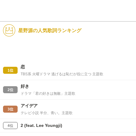
星野源の人気歌詞ランキング
恋
1位
TBS系 火曜ドラマ 逃げるは恥だが役に立つ 主題歌
好き
2位
ドラマ「君の好きは無敵」主題歌
アイデア
3位
テレビ小説 半分、青い。主題歌
2 (feat. Lee Youngji)
4位