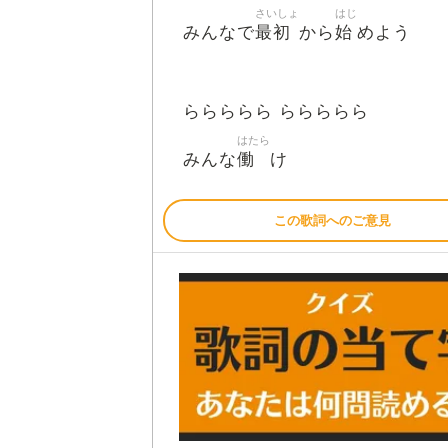
さいしょ
はじ
最初
始
みんなで
から
めよう
ららららら ららららら
はたら
働
みんな
け
この歌詞へのご意見