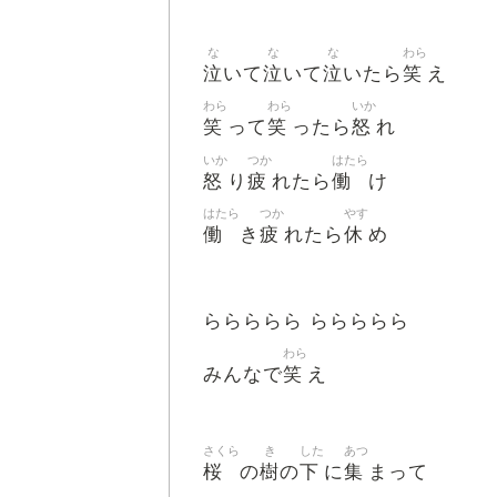
な
な
な
わら
泣
泣
泣
笑
いて
いて
いたら
え
わら
わら
いか
笑
笑
怒
って
ったら
れ
いか
つか
はたら
怒
疲
働
り
れたら
け
はたら
つか
やす
働
疲
休
き
れたら
め
ららららら ららららら
わら
笑
みんなで
え
さくら
き
した
あつ
桜
樹
下
集
の
の
に
まって