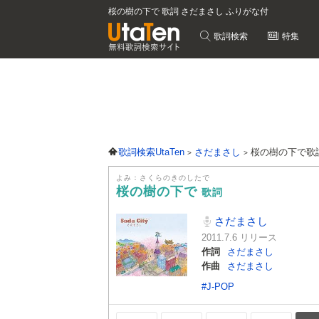
桜の樹の下で 歌詞 さだまさし ふりがな付
歌詞検索
特集
歌詞検索UtaTen
さだまさし
桜の樹の下で歌
よみ：さくらのきのしたで
桜の樹の下で
歌詞
さだまさし
2011.7.6 リリース
作詞
さだまさし
作曲
さだまさし
#J-POP