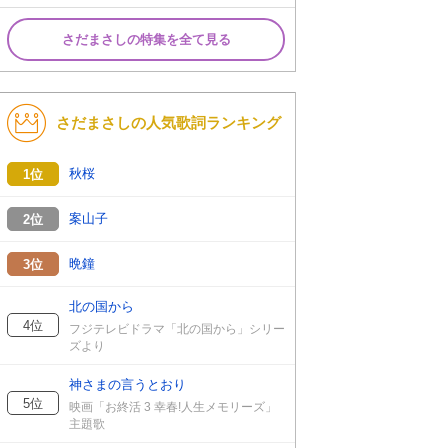
さだまさしの特集を全て見る
さだまさしの人気歌詞ランキング
秋桜
1位
案山子
2位
晩鐘
3位
北の国から
4位
フジテレビドラマ「北の国から」シリー
ズより
神さまの言うとおり
5位
映画「お終活 3 幸春!人生メモリーズ」
主題歌