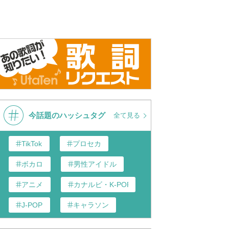
今話題のハッシュタグ
全て見る
TikTok
プロセカ
ボカロ
男性アイドル
アニメ
カナルビ・K-POP和訳
J-POP
キャラソン
あんスタ
歌い手