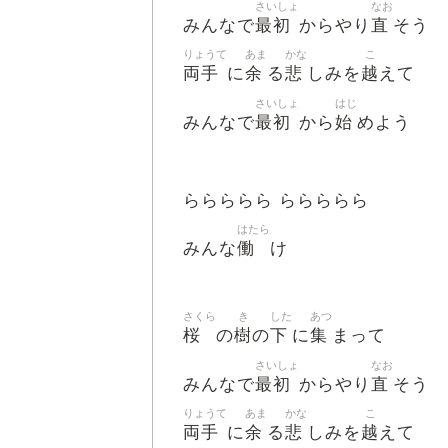
さいしょ
なお
最初
直
みんなで
からやり
そう
りょうて
あま
かな
こ
両手
余
悲
越
に
る
しみを
えて
さいしょ
はじ
最初
始
みんなで
から
めよう
ららららら ららららら
はたら
働
みんな
け
さくら
き
した
あつ
桜
樹
下
集
の
の
に
まって
さいしょ
なお
最初
直
みんなで
からやり
そう
りょうて
あま
かな
こ
両手
余
悲
越
に
る
しみを
えて