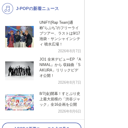
J-POPの新着ニュース
K-POP
バンド
演歌・歌謡
洋楽
UNiFY(Rap Team)通
称“らぷち”のフリーライ
VTuber
ディズニー
ブツアー、ラストは9/17
池袋・サンシャインシテ
ィ 噴水広場！
2026年8月7日
JO1 全米デビューEP『A
NIMAL』から 収録曲「S
AKURA」リリックビデ
オ公開！
2026年8月7日
8/7(金)開幕！すとぷり史
上最大規模の「渋谷ジャ
ック」全16企画を公開
2026年8月6日