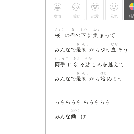
結
友情
感動
恋愛
元気
さくら
き
した
あつ
桜
樹
下
集
の
の
に
まって
さいしょ
なお
最初
直
みんなで
からやり
そう
りょうて
あま
かな
こ
両手
余
悲
越
に
る
しみを
えて
さいしょ
はじ
最初
始
みんなで
から
めよう
ららららら ららららら
はたら
働
みんな
け