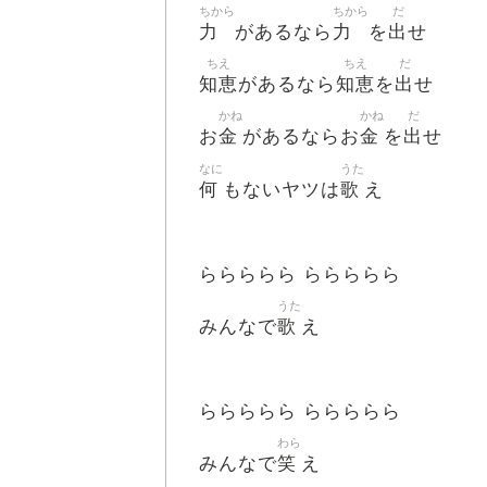
ちから
ちから
だ
力
力
出
があるなら
を
せ
ちえ
ちえ
だ
知恵
知恵
出
があるなら
を
せ
かね
かね
だ
金
金
出
お
があるならお
を
せ
なに
うた
何
歌
もないヤツは
え
ららららら ららららら
うた
歌
みんなで
え
ららららら ららららら
わら
笑
みんなで
え