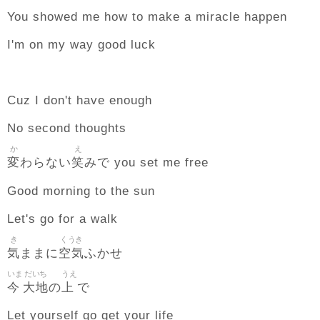
You showed me how to make a miracle happen
I'm on my way good luck
Cuz I don't have enough
No second thoughts
か
え
変
笑
わらない
みで you set me free
Good morning to the sun
Let's go for a walk
き
くうき
気
空気
ままに
ふかせ
いま
だいち
うえ
今
大地
上
の
で
Let yourself go get your life