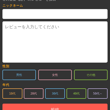
ニックネーム
性別
男性
女性
その他
年代
10代
20代
30代
40代
50代～
投稿