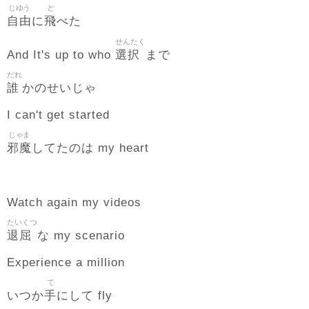
じゆう
と
自由
飛
に
べた
せんたく
選択
And It's up to who
まで
だれ
誰
かのせいじゃ
I can't get started
じゃま
邪魔
してたのは my heart
Watch again my videos
たいくつ
退屈
な my scenario
Experience a million
て
手
いつか
にして fly