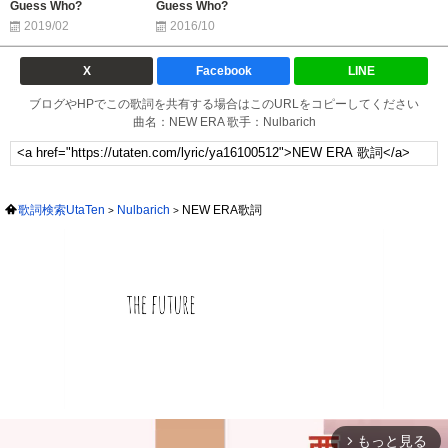
Guess Who?
Guess Who?
2019/02
2016/10
X
Facebook
LINE
ブログやHPでこの歌詞を共有する場合はこのURLをコピーしてください
曲名：NEW ERA 歌手：Nulbarich
歌詞検索UtaTen
Nulbarich
NEW ERA歌詞
もっと見る
arrow_forward_ios