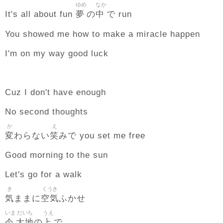
ゆめ
なか
夢
中
It's all about fun
の
で run
You showed me how to make a miracle happen
I'm on my way good luck
Cuz I don't have enough
No second thoughts
か
え
変
笑
わらない
みで you set me free
Good morning to the sun
Let's go for a walk
き
くうき
気
空気
ままに
ふかせ
いま
だいち
うえ
今
大地
上
の
で