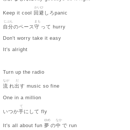
かいひ
回避
Keep it cool
しろpanic
じぶん
まも
自分
守
のペース
って hurry
Don't worry take it easy
It's alright
Turn up the radio
なが
だ
流
出
れ
す music so fine
One in a million
て
手
いつか
にして fly
ゆめ
なか
夢
中
It's all about fun
の
で run