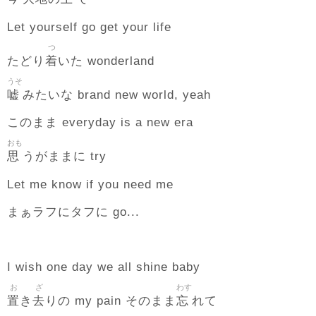
Let yourself go get your life
つ
着
たどり
いた wonderland
うそ
嘘
みたいな brand new world, yeah
このまま everyday is a new era
おも
思
うがままに try
Let me know if you need me
まぁラフにタフに go...
I wish one day we all shine baby
お
ざ
わす
置
去
忘
き
りの my pain そのまま
れて