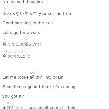
No second thoughts
か
え
変
笑
わらない
みで you set me free
Good morning to the sun
Let's go for a walk
き
くうき
気
空気
ままに
ふかせ
いま
だいち
うえ
今
大地
上
の
で
ゆる
緩
Let me loose
めた my brain
Somethings good I think it's coming
you got it?
よけい
余計
なもんにsay goodbye do it right