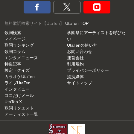
無料歌詞検索サイト【UtaTen】
UtaTen TOP
歌詞検索
学園祭にアーティストを呼びた
マイページ
い
歌詞ランキング
UtaTenの使い方
歌詞コラム
お問い合わせ
エンタメニュース
運営会社
特集記事
利用規約
検定・クイズ
プライバシーポリシー
カラオケUtaTen
提携媒体
ライブUtaTen
サイトマップ
インタビュー
ココだけメール
UtaTen X
歌詞リクエスト
アーティスト一覧