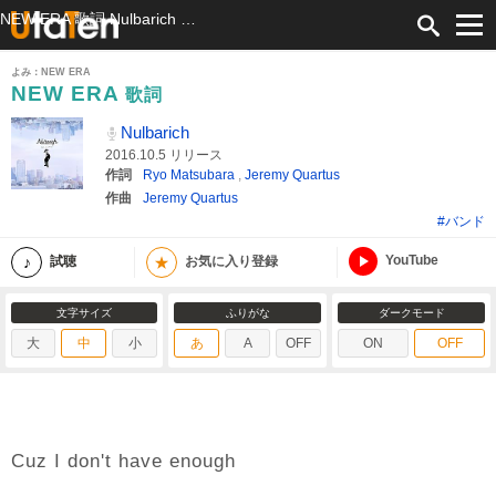
NEW ERA 歌詞 Nulbarich ふりがな付
よみ：NEW ERA
NEW ERA
歌詞
Nulbarich
2016.10.5 リリース
作詞
Ryo Matsubara
,
Jeremy Quartus
作曲
Jeremy Quartus
#バンド
YouTube
★
試聴
お気に入り登録
文字サイズ
ふりがな
ダークモード
大
中
小
あ
A
OFF
ON
OFF
Cuz I don't have enough