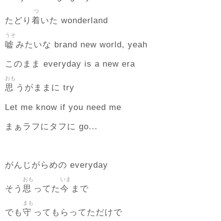
つ
着
たどり
いた wonderland
うそ
嘘
みたいな brand new world, yeah
このまま everyday is a new era
おも
思
うがままに try
Let me know if you need me
まぁラフにタフに go...
がんじがらめの everyday
おも
いま
思
今
そう
ってた
まで
まも
守
でも
ってもらってただけで