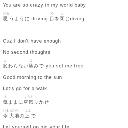
You are so crazy in my world baby
おも
め
と
思
目
閉
うように driving
を
じdiving
Cuz I don't have enough
No second thoughts
か
え
変
笑
わらない
みで you set me free
Good morning to the sun
Let's go for a walk
き
くうき
気
空気
ままに
ふかせ
いま
だいち
うえ
今
大地
上
の
で
Let yourself go get your life