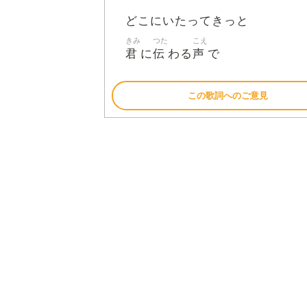
どこにいたってきっと
きみ
つた
こえ
君
伝
声
に
わる
で
この歌詞へのご意見