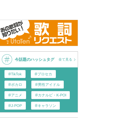
安修二
【感動のMAD】緋色の欠片 OP
SHISHA
『ねぇ』歌詞入り
今話題のハッシュタグ
全て見る
TikTok
プロセカ
ボカロ
男性アイドル
アニメ
カナルビ・K-POP和訳
J-POP
キャラソン
あんスタ
歌い手