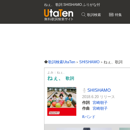
ねぇ、 歌詞 SHISHAMO ふりがな付
歌詞検索
特集
歌詞検索UtaTen
SHISHAMO
ねぇ、歌詞
よみ：ねぇ、
ねぇ、
歌詞
SHISHAMO
2018.6.20 リリース
作詞
宮崎朝子
作曲
宮崎朝子
#バンド