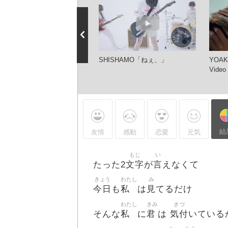
動のMAD】緋色の欠片 OP
SHISHAMO「ねぇ、」
YOAK
ねぇ』歌詞入り
Video
結
友情
感動
恋愛
元気
もじ
い
文字
言
たった2
が
えなくて
きょう
わたし
み
今日
私
見
も
は
てるだけ
わたし
きみ
きづ
私
君
気付
そんな
に
は
いている