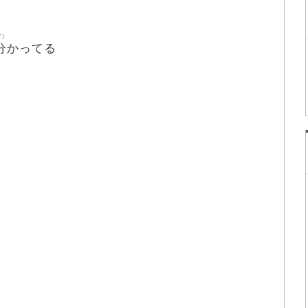
わ
分
かってる