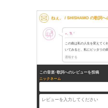
ねぇ、 / SHISHAMO の歌詞
女性
⋆. 𐙚 ˚
この曲は私の人生を変えてく
いてみると、私にピッタリの
通報する
この音楽･歌詞へのレビューを投稿
ニックネーム