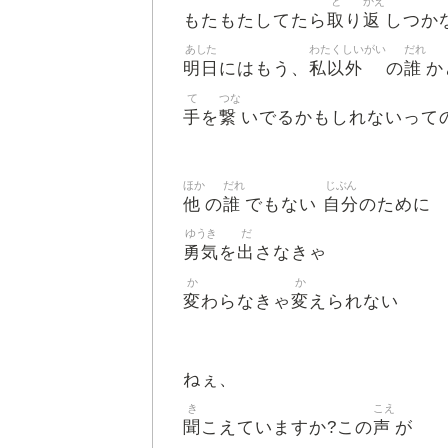
と
かえ
取
返
もたもたしてたら
り
しつか
あした
わたくしいがい
だれ
明日
私以外
誰
にはもう、
の
か
て
つな
手
繋
を
いでるかもしれないって
ほか
だれ
じぶん
他
誰
自分
の
でもない
のために
ゆうき
だ
勇気
出
を
さなきゃ
か
か
変
変
わらなきゃ
えられない
ねぇ、
き
こえ
聞
声
こえていますか?この
が