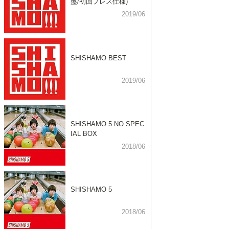
盤/初回プレス仕様)
2019/06
SHISHAMO BEST
2019/06
SHISHAMO 5 NO SPEC
IAL BOX
2018/06
SHISHAMO 5
2018/06