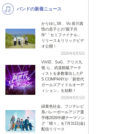
バンドの新着ニュース
K-POP
バンド
演歌・歌謡
洋楽
かりゆし58 、Vo.前川真
悟の息子との“親子共
VTuber
ディズニー
作”「セミファイナル」
リリース＆リリックビデ
オ公開！
2026年8月5日
ViViD、SuG、アリス九
號.ら、武道館級アーテ
ィストを多数輩出したP
S COMPANYが「新世代
ガールズアイドルオーデ
ィション」を始動！
2026年8月1日
緑黄色社会、フジテレビ
系バレーボールアジア選
手権2026中継テーマソン
グ「晴々」を7月31日(金)
配信リリース