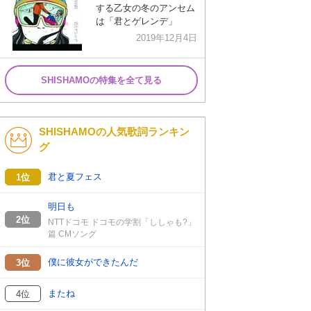
する乙女の冬のアンセム
は「君とゲレンデ」
2019年12月4日
SHISHAMOの特集を全て見る
SHISHAMOの人気歌詞ランキン
グ
君と夏フェス
1位
明日も
2位
NTTドコモ ドコモの学割「ししゃも?」
篇 CMソング
僕に彼女ができたんだ
3位
またね
4位