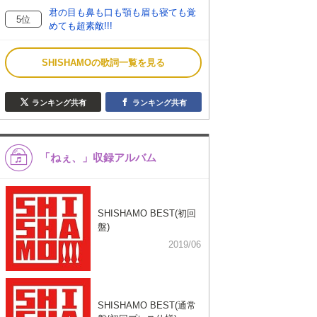
君の目も鼻も口も顎も眉も寝ても覚
5位
めても超素敵!!!
SHISHAMOの歌詞一覧を見る
ランキング共有
ランキング共有
「ねぇ、」収録アルバム
SHISHAMO BEST(初回
盤)
2019/06
SHISHAMO BEST(通常