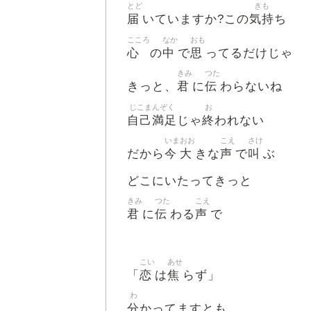
とど
きも
届
気持
いていますか?この
ち
こころ
なか
おも
心
中
思
の
で
ってるだけじゃ
きみ
つた
君
伝
きっと、
に
わらないね
じこまんぞく
お
自己満足
終
じゃ
われない
いま
おお
こえ
さけ
今
大
声
叫
だから
きな
で
ぶ
どこにいたってきっと
きみ
つた
こえ
君
伝
声
に
わる
で
こい
あせ
恋
焦
「
は
らず」
わ
分
かってますとも