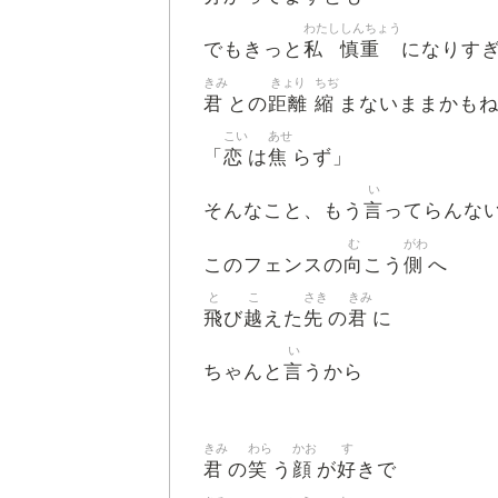
わたし
しんちょう
私
慎重
でもきっと
になりす
きみ
きょり
ちぢ
君
距離
縮
との
まないままかも
こい
あせ
恋
焦
「
は
らず」
い
言
そんなこと、もう
ってらんな
む
がわ
向
側
このフェンスの
こう
へ
と
こ
さき
きみ
飛
越
先
君
び
えた
の
に
い
言
ちゃんと
うから
きみ
わら
かお
す
君
笑
顔
好
の
う
が
きで