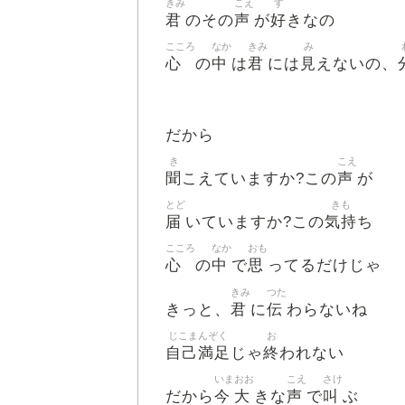
きみ
こえ
す
君
声
好
のその
が
きなの
こころ
なか
きみ
み
心
中
君
見
の
は
には
えないの、
だから
き
こえ
聞
声
こえていますか?この
が
とど
きも
届
気持
いていますか?この
ち
こころ
なか
おも
心
中
思
の
で
ってるだけじゃ
きみ
つた
君
伝
きっと、
に
わらないね
じこまんぞく
お
自己満足
終
じゃ
われない
いま
おお
こえ
さけ
今
大
声
叫
だから
きな
で
ぶ