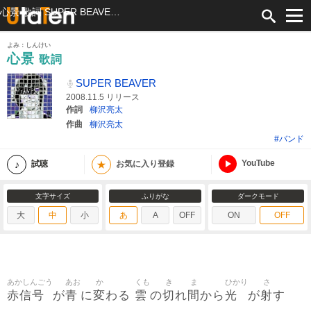
心景 歌詞 SUPER BEAVER ふりがな付
よみ：しんけい
心景
歌詞
SUPER BEAVER
2008.11.5 リリース
作詞
柳沢亮太
作曲
柳沢亮太
#バンド
YouTube
★
試聴
お気に入り登録
文字サイズ
ふりがな
ダークモード
大
中
小
あ
A
OFF
ON
OFF
あかしんごう
あお
か
くも
き
ま
ひかり
さ
赤信号
青
変
雲
切
間
光
射
が
に
わる
の
れ
から
が
す