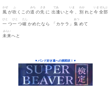
かぜ
ふ
みち
さき
であ
いま
わか
いま
ぜんぶ
風
吹
道
先
出逢
今
別
今
全部
が
くこの
の
に
いと
、
れと
ひと
ひと
たし
あつ
一
一
確
集
つ
つ
かめたなら 「カケラ」
めて
みらい
未来
へと
▼バンド好き達への挑戦状！▼