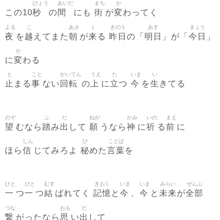
びょう
あいだ
まち
か
秒
間
街
変
この10
の
にも
が
わってく
よる
こ
あさ
く
きのう
あす
きょう
夜
越
朝
来
昨日
明日
今日
を
えてまた
が
る
の「
」が「
」
か
変
に
わる
と
こと
かいてん
うえ
た
いま
い
止
事
回転
上
立
今
生
まる
ない
の
に
つ
を
きてる
のぞ
ふ
だ
ねが
かみ
いの
まえ
望
踏
出
願
神
祈
前
むなら
み
して
うなら
に
る
に
しん
ひ
ことば
信
秘
言葉
ほら
じてみろよ
めた
を
ひと
ひと
むす
きおく
いま
いま
みらい
ぜんぶ
一
一
結
記憶
今
今
未来
全部
つ
つ
ばれてく
と
、
と
が
つな
おも
だ
繋
思
出
がったなら
い
して