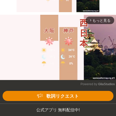
もっと見る
arrow_forward_ios
Mute
Powered by 
GliaStudios
Mute
歌詞リクエスト
公式アプリ 無料配信中!