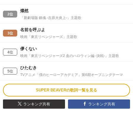
燦然
2位
「新劇場版 銀魂 -吉原大炎上-」主題歌
名前を呼ぶよ
3位
映画「東京リベンジャーズ」主題歌
儚くない
4位
映画「東京リベンジャーズ2 血のハロウィン編 -決戦-」主題歌
ひたむき
5位
TVアニメ「僕のヒーローアカデミア」第6期オープニングテーマ
SUPER BEAVERの歌詞一覧を見る
ランキング共有
ランキング共有