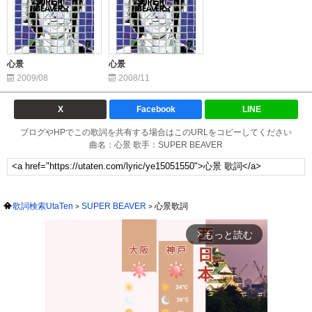
心景
心景
2009/08
2008/11
X
Facebook
LINE
ブログやHPでこの歌詞を共有する場合はこのURLをコピーしてください
曲名：心景 歌手：SUPER BEAVER
歌詞検索UtaTen
SUPER BEAVER
心景歌詞
もっと読む
arrow_forward_ios