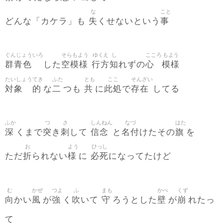
な
こと
失
事
どんな「カケラ」も
くせないという
ぐんじょういろ
そらもよう
ゆくえ
し
こころ
もよう
群青色
空模様
行方
知
心
模様
した
れずの
たいしょう
てき
ふた
とも
ここ
そんざい
対象
的
二
共
此処
存在
な
つも
に
で
してる
ふか
つ
さ
しんねん
なづ
はた
深
突
刺
信念
名付
旗
くまで
き
して
と
けたその
を
お
よう
ひっし
折
様
必死
ただ
られない
に
になってたけど
む
かぜ
つよ
ふ
まも
かべ
くず
向
風
強
吹
守
壁
崩
かい
が
く
いて
ろうとした
が
れたっ
て