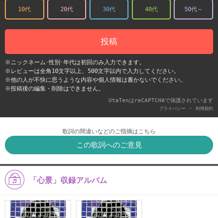
10代
20代
30代
40代
50代～
投稿
※ニックネーム･性別･年代は初回のみ入力できます。
※レビューは全角10文字以上、500文字以内で入力してください。
※他の人が不快に思うような内容や個人情報は書かないでください。
※投稿後の編集・削除はできません。
UtaTenはreCAPTCHAで保護されています
-
プライバシー
利用契約
歌詞の間違いなどのご指摘はこちら
この歌詞へのご意見
「心景」収録アルバム