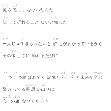
かぜ
かん
風
感
を
じ、なびいたんだ
けっ
お
し
決
折
知
して
れること ないと
った
ひとり
い
だれ
一人
生
誰
じゃ
きられないと
もがわかっているから
やさ
ふ
優
触
その
しさに
れるたびに
ひと
ひと
むす
きおく
いま
いま
みらい
ぜんぶ
一
一
結
記憶
今
今
未来
全部
つ
つ
ばれてく
と
、
と
が
つな
こと
おも
だ
繋
事
思
出
がってる
い
せば
こころ
はた
心
旗
の
なびくだろう