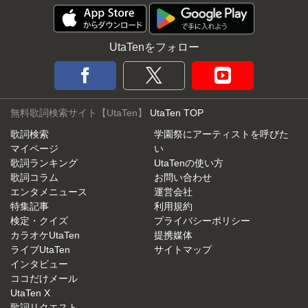
UtaTenをフォロー
無料歌詞検索サイト【UtaTen】
UtaTen TOP
歌詞検索
学園祭にアーティストを呼びた
マイページ
い
歌詞ランキング
UtaTenの使い方
歌詞コラム
お問い合わせ
エンタメニュース
運営会社
特集記事
利用規約
検定・クイズ
プライバシーポリシー
カラオケUtaTen
提携媒体
ライブUtaTen
サイトマップ
インタビュー
ココだけメール
UtaTen X
歌詞リクエスト