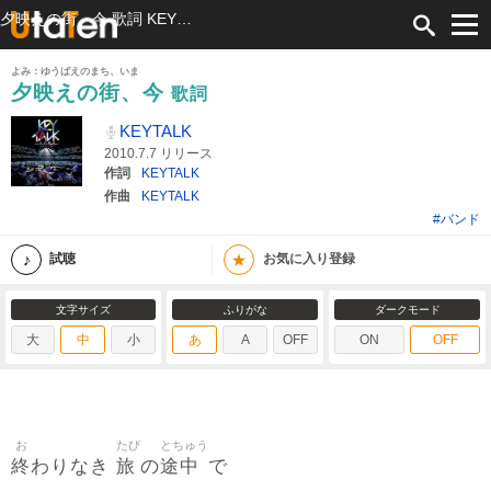
夕映えの街、今 歌詞 KEYTALK ふりがな付
よみ：ゆうばえのまち、いま
夕映えの街、今
歌詞
KEYTALK
2010.7.7 リリース
作詞
KEYTALK
作曲
KEYTALK
#バンド
★
試聴
お気に入り登録
文字サイズ
ふりがな
ダークモード
大
中
小
あ
A
OFF
ON
OFF
お
たび
とちゅう
終
旅
途中
わりなき
の
で