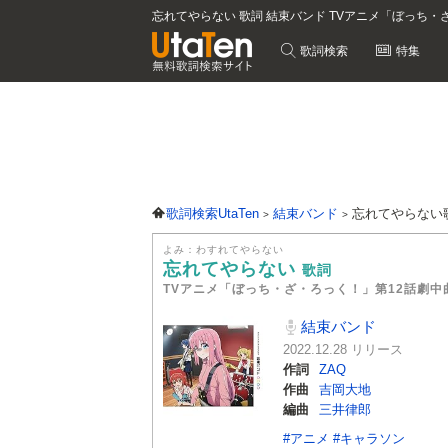
忘れてやらない 歌詞 結束バンド TVアニメ「ぼっち・
歌詞検索
特集
歌詞検索UtaTen
結束バンド
忘れてやらない
よみ：わすれてやらない
忘れてやらない
歌詞
TVアニメ「ぼっち・ざ・ろっく！」第12話劇中
結束バンド
2022.12.28 リリース
作詞
ZAQ
作曲
吉岡大地
編曲
三井律郎
#アニメ
#キャラソン