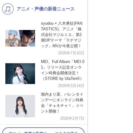
アニメ・声優の新着ニュース
K-POP
演歌・歌謡
バンド
洋楽
syudou × 八木勇征(FAN
TASTICS)、アニメ「株
VTuber
ディズニー
式会社マジルミエ」第2
期OPテーマ「ラテマジ
ック」MVが今夜公開！
2026年7月10日
MEI、Full Album「MEI.0
1」リリース記念オンラ
イン特典会開催決定！
（STORE by UtaTen®︎）
2026年3月14日
堀内まり菜、バレンタイ
ンデーにオンライン特典
会「チェキチャ！」イベ
ント開催！
2026年2月7日