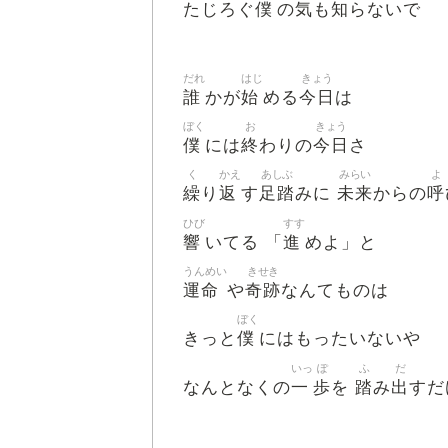
僕
気
知
たじろぐ
の
も
らないで
だれ
はじ
きょう
誰
始
今日
かが
める
は
ぼく
お
きょう
僕
終
今日
には
わりの
さ
く
かえ
あしぶ
みらい
よ
繰
返
足踏
未来
呼
り
す
みに
からの
ひび
すす
響
進
いてる 「
めよ」と
うんめい
きせき
運命
奇跡
や
なんてものは
ぼく
僕
きっと
にはもったいないや
いっ
ぽ
ふ
だ
一
歩
踏
出
なんとなくの
を
み
すだ