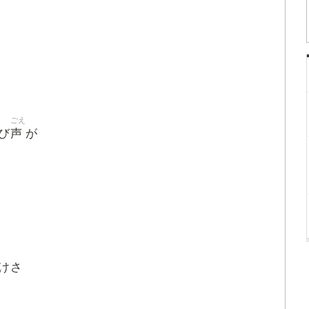
ごえ
声
び
が
けさ