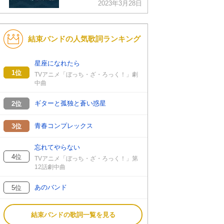
2023年3月28日
結束バンドの人気歌詞ランキング
星座になれたら
1位
TVアニメ「ぼっち・ざ・ろっく！」劇
中曲
ギターと孤独と蒼い惑星
2位
青春コンプレックス
3位
忘れてやらない
4位
TVアニメ「ぼっち・ざ・ろっく！」第
12話劇中曲
あのバンド
5位
結束バンドの歌詞一覧を見る