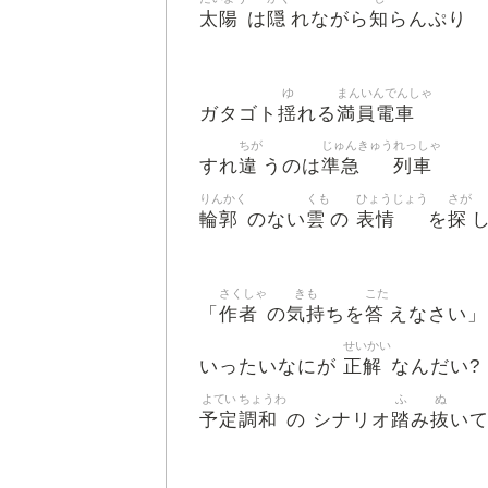
太陽
隠
知
は
れながら
らんぷり
ゆ
まんいんでんしゃ
揺
満員電車
ガタゴト
れる
ちが
じゅんきゅう
れっしゃ
違
準急
列車
すれ
うのは
りんかく
くも
ひょうじょう
さが
輪郭
雲
表情
探
のない
の
を
さくしゃ
きも
こた
作者
気持
答
「
の
ちを
えなさい」
せいかい
正解
いったいなにが
なんだい?
よてい
ちょうわ
ふ
ぬ
予定
調和
踏
抜
の シナリオ
み
い