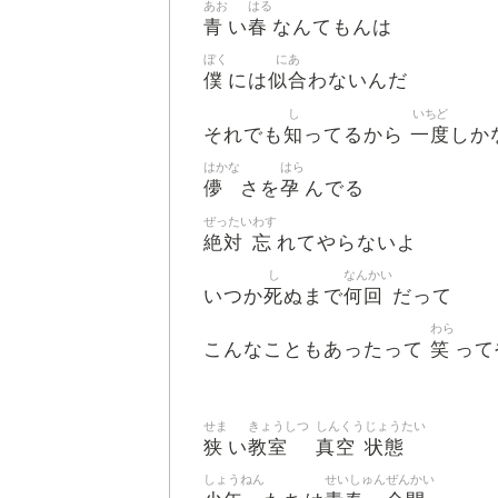
あお
はる
青
春
い
なんてもんは
ぼく
にあ
僕
似合
には
わないんだ
し
いちど
知
一度
それでも
ってるから
しか
はかな
はら
儚
孕
さを
んでる
ぜったい
わす
絶対
忘
れてやらないよ
し
なんかい
死
何回
いつか
ぬまで
だって
わら
笑
こんなこともあったって
って
せま
きょうしつ
しんくう
じょうたい
狭
教室
真空
状態
い
しょうねん
せいしゅん
ぜんかい