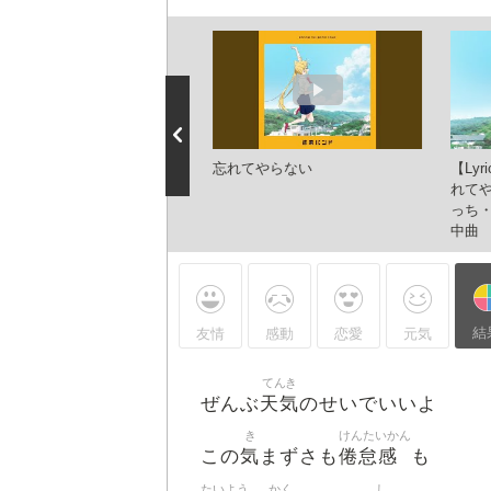
Vアニメ「ぼっち・ざ・ろっ
忘れてやらない
【Lyr
！」劇中曲「忘れてやらな
れてや
を弾いてみた by 三井律郎
っち・
中曲
結
友情
感動
恋愛
元気
てんき
天気
ぜんぶ
のせいでいいよ
き
けんたいかん
気
倦怠感
この
まずさも
も
たいよう
かく
し