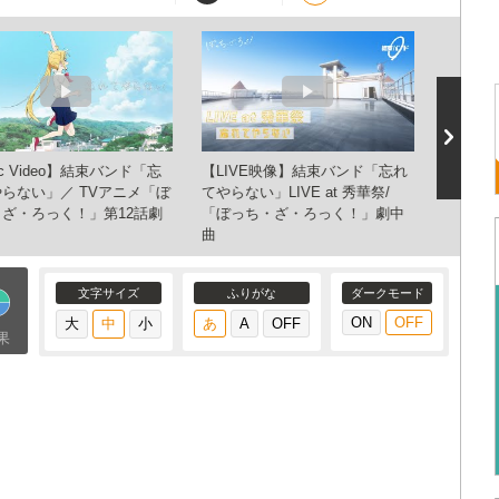
結束バン
ic Video】結束バンド「忘
【LIVE映像】結束バンド「忘れ
らない」／ TVアニメ「ぼ
てやらない」LIVE at 秀華祭/
ざ・ろっく！」第12話劇
「ぼっち・ざ・ろっく！」劇中
曲
文字サイズ
ふりがな
ダークモード
果