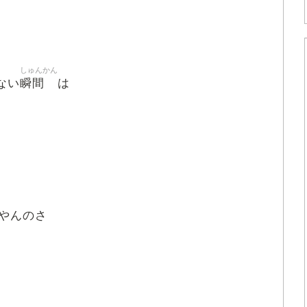
しゅんかん
瞬間
ない
は
やんのさ