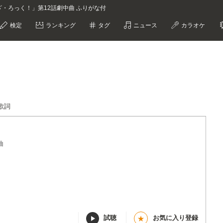
ざ・ろっく！」第12話劇中曲 ふりがな付
検定
ランキング
タグ
ニュース
カラオケ
歌詞
曲
試聴
お気に入り登録
★