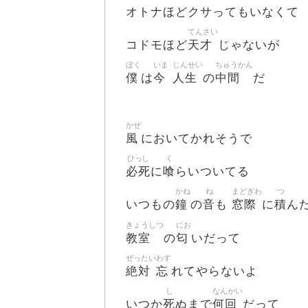
オトナほどクサってもいなくて
てんさい
天才
コドモほど
じゃないが
ぼく
いま
じんせい
ちゅうかん
僕
今
人生
中間
は
の
だ
かぜ
風
においてかれそうで
ひっし
く
必死
喰
に
らいついてる
かね
ね
まどぎわ
つ
鐘
音
窓際
積
いつもの
の
も
に
ん
きょうしつ
にお
教室
匂
の
いだって
ぜったい
わす
絶対
忘
れてやらないよ
し
なんかい
死
何回
いつか
ぬまで
だって