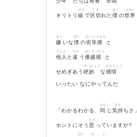
少年
青春
全開
たちは
せん
くぎ
ぼく
せかい
線
区切
僕
世界
キリトリ
で
れた
の
きら
ぼく
れっとうかん
嫌
僕
劣等感
いな
の
と
たにん
ちが
ゆうえつかん
他人
違
優越感
と
う
と
ぜつみょう
かんじょう
絶妙
感情
せめぎあう
な
いったい なにやってんだ
おな
きも
同
気持
「わかるわかる、
じ
ちさ
おも
思
ホントにそう
っていますか?
ぼく
き
し