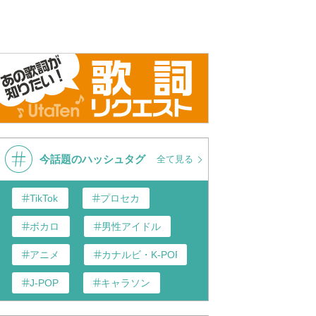
ド -「忘れてやらない」
TVアニメ「ぼっち・ざ・ろっ
忘れてや
く！」劇中曲「忘れてやらな
い」を弾いてみた by 三井律郎
今話題のハッシュタグ
全て見る
TikTok
プロセカ
ボカロ
男性アイドル
アニメ
カナルビ・K-POP和訳
J-POP
キャラソン
あんスタ
歌い手