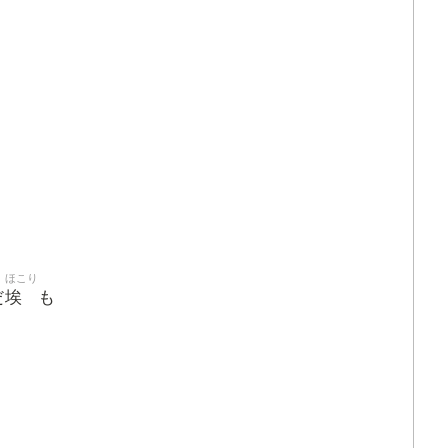
ほこり
埃
だ
も