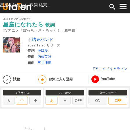
星座になれたら 歌詞 結束バンド TVアニメ「ぼっち・ざ・ろっく！」劇中曲 ふりがな付
よみ：せいざになれたら
星座になれたら
歌詞
TVアニメ「ぼっち・ざ・ろっく！」劇中曲
結束バンド
2022.12.28 リリース
作詞
樋口愛
作曲
内藤英雅
編曲
三井律郎
#アニメ
#キャラソン
YouTube
★
試聴
お気に入り登録
文字サイズ
ふりがな
ダークモード
大
中
小
あ
A
OFF
ON
OFF
とけい
じ