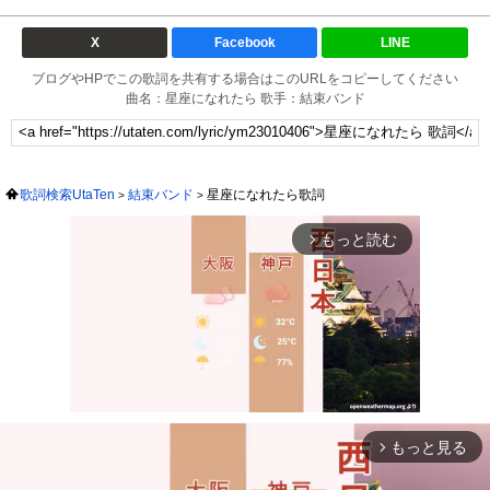
X
Facebook
LINE
ブログやHPでこの歌詞を共有する場合はこのURLをコピーしてください
曲名：星座になれたら 歌手：結束バンド
歌詞検索UtaTen
結束バンド
星座になれたら歌詞
もっと読む
arrow_forward_ios
もっと見る
arrow_forward_ios
Mute