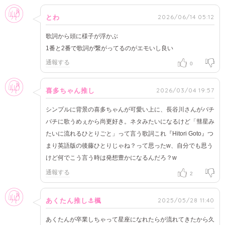
女性
2026/06/14 05:12
とわ
歌詞から頭に様子が浮かぶ
1番と2番で歌詞が繋がってるのがエモいし良い
通報する
0
女性
2026/03/04 19:57
喜多ちゃん推し
シンプルに背景の喜多ちゃんが可愛い上に、長谷川さんがバチ
バチに歌うめぇから尚更好き。ネタみたいになるけど「彗星み
たいに流れるひとりごと」って言う歌詞これ『Hitori Goto』つ
まり英語版の後藤ひとりじゃね？って思ったw、自分でも思う
けど何でこう言う時は発想豊かになるんだろ？w
通報する
2
女性
2025/05/28 11:40
あくたん推し⚓楓
あくたんが卒業しちゃって星座になれたらが流れてきたから久