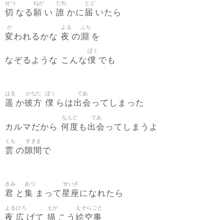
せつ
ねが
だれ
とど
切
願
誰
届
なる
い
かに
いたら
か
よる
ふち
変
夜
淵
われるかな
の
を
ぼく
僕
なぞるような こんな
でも
はる
かなた
ぼく
であ
遥
彼方
僕
出会
か
らは
ってしまった
なんど
であ
何度
出会
カルマだから
も
ってしまうよ
くも
すきま
雲
隙間
の
で
きみ
あつ
せいざ
君
集
星座
と
まって
になれたら
よる
ひろ
えが
えそらごと
夜
広
描
絵空事
げて
こう