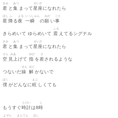
きみ
あつ
せいざ
君
集
星座
と
まって
になれたら
ほし
ふ
よる
いっしゅん
ねが
ごと
星
降
夜
一瞬
願
事
る
の
い
ふる
震
きらめいて ゆらめいて
えてるシグナル
きみ
あつ
せいざ
君
集
星座
と
まって
になれたら
そら
みあ
ゆび
さ
空
見上
指
差
げて
を
されるような
せん
ほど
線
解
つないだ
かないで
ぼく
まぶ
僕
眩
がどんなに
しくても
とけい
じ
時計
時
もうすぐ
は8
よぞら
まんてん
ほし