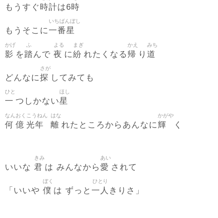
時計
時
もうすぐ
は6
いちばんぼし
一番星
もうそこに
かげ
ふ
よる
まぎ
かえ
みち
影
踏
夜
紛
帰
道
を
んで
に
れたくなる
り
さが
探
どんなに
してみても
ひと
ほし
一
星
つしかない
なん
おく
こうねん
はな
かがや
何
億
光年
離
輝
れたところからあんなに
く
きみ
あい
君
愛
いいな
は みんなから
されて
ぼく
ひとり
僕
一人
「いいや
は ずっと
きりさ」