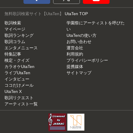
無料歌詞検索サイト【UtaTen】
UtaTen TOP
歌詞検索
学園祭にアーティストを呼びた
マイページ
い
歌詞ランキング
UtaTenの使い方
歌詞コラム
お問い合わせ
エンタメニュース
運営会社
特集記事
利用規約
検定・クイズ
プライバシーポリシー
カラオケUtaTen
提携媒体
ライブUtaTen
サイトマップ
インタビュー
ココだけメール
UtaTen X
歌詞リクエスト
アーティスト一覧