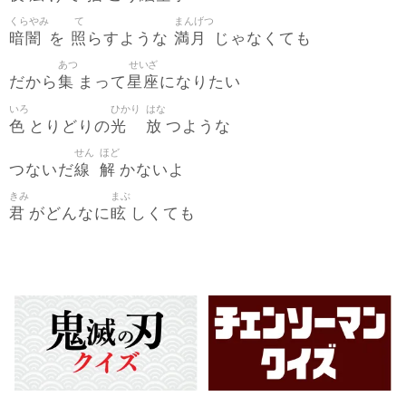
くらやみ
て
まんげつ
暗闇
照
満月
を
らすような
じゃなくても
あつ
せいざ
集
星座
だから
まって
になりたい
いろ
ひかり
はな
色
光
放
とりどりの
つような
せん
ほど
線
解
つないだ
かないよ
きみ
まぶ
君
眩
がどんなに
しくても