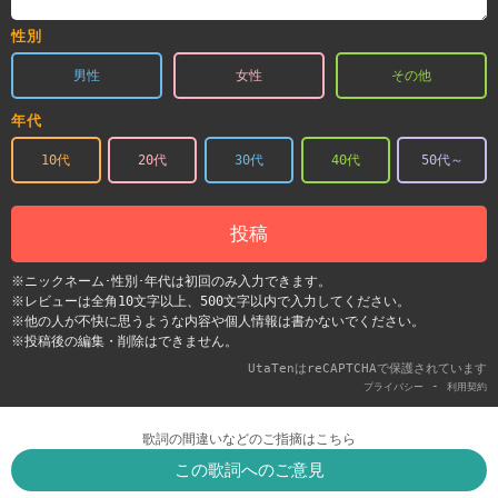
性別
男性
女性
その他
年代
10代
20代
30代
40代
50代～
投稿
※ニックネーム･性別･年代は初回のみ入力できます。
※レビューは全角10文字以上、500文字以内で入力してください。
※他の人が不快に思うような内容や個人情報は書かないでください。
※投稿後の編集・削除はできません。
UtaTenはreCAPTCHAで保護されています
-
プライバシー
利用契約
歌詞の間違いなどのご指摘はこちら
この歌詞へのご意見