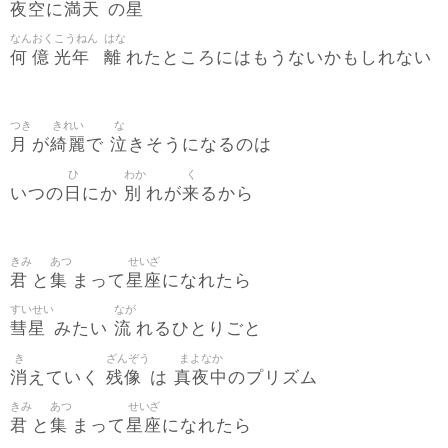
夜空
満天
星
に
の
なん
おく
こうねん
はな
何
億
光年
離
れたところにはもうないかもしれない
つき
きれい
な
月
綺麗
泣
が
で
きそうになるのは
ひ
わか
く
日
別
来
いつの
にか
れが
るから
きみ
あつ
せいざ
君
集
星座
と
まって
になれたら
すいせい
なが
彗星
流
みたい
れるひとりごと
き
ざんぞう
まよなか
消
残像
真夜中
えていく
は
のプリズム
きみ
あつ
せいざ
君
集
星座
と
まって
になれたら