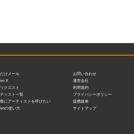
だけメール
お問い合わせ
Ten X
運営会社
リクエスト
利用規約
ティスト一覧
プライバシーポリシー
祭にアーティストを呼びたい
提携媒体
aTenの使い方
サイトマップ