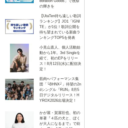
ebration Goods」で祝祭
の輝きを
【UtaTen待ち遠しい歌詞
ランキング】JO1「IGNI
TE」が1位！歌詞公開を
待ち望まれている新曲ラ
ンキングTOP5を発表
小見山直人、個人活動始
動から1年。3rd Singleを
経て、初のEPをリリー
ス！8月12日(水)に配信決
定！
筋肉×パフォーマンス集
団「└BHNX┘」待望の2n
dシングル『RUN』8月5
日デジタルリリース！H
YROX2026出場決定！
かが屋・賀屋壮也、初の
単著『４匹の犬と、ぼく
が大人になるまで』で紡