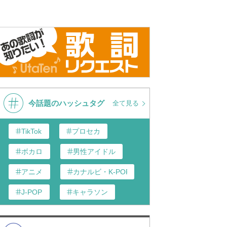
今話題のハッシュタグ
全て見る
TikTok
プロセカ
ボカロ
男性アイドル
アニメ
カナルビ・K-POP和訳
J-POP
キャラソン
あんスタ
歌い手