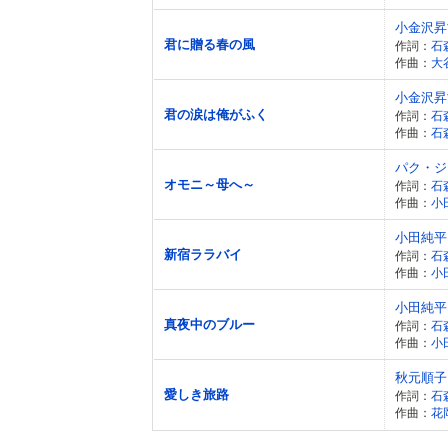
小金沢昇
君に贈る春の風
作詞：
石
作曲：
大
小金沢昇
君の涙は俺がふく
作詞：
石
作曲：
石
パク・ジ
オモニ～母へ～
作詞：
石
作曲：
小
小田純平
新宿ララバイ
作詞：
石
作曲：
小
小田純平
真夜中のブルー
作詞：
石
作曲：
小
秋元順子
愛しき旅路
作詞：
石
作曲：
花