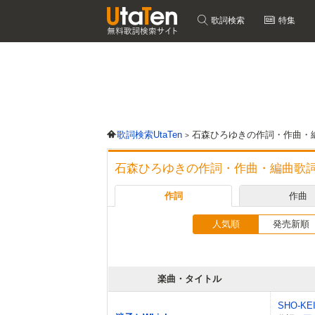
歌詞検索
特集
歌詞検索UtaTen
石森ひろゆきの作詞・作曲・
石森ひろゆきの作詞・作曲・編曲歌
作詞
作曲
人気順
発売新順
楽曲・タイトル
SHO-KE