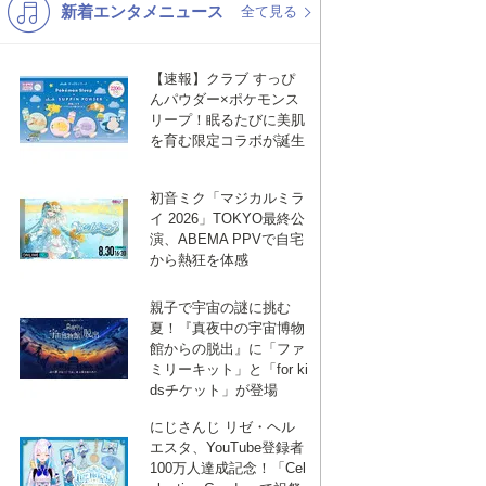
新着エンタメニュース
K-POP
演歌・歌謡
全て見る
バンド
洋楽
【速報】クラブ すっぴ
VTuber
ディズニー
んパウダー×ポケモンス
リープ！眠るたびに美肌
を育む限定コラボが誕生
初音ミク「マジカルミラ
イ 2026」TOKYO最終公
演、ABEMA PPVで自宅
から熱狂を体感
親子で宇宙の謎に挑む
夏！『真夜中の宇宙博物
館からの脱出』に「ファ
ミリーキット」と「for ki
dsチケット」が登場
にじさんじ リゼ・ヘル
エスタ、YouTube登録者
100万人達成記念！「Cel