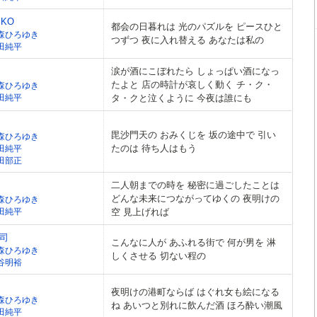
IKO
都会の日暮れは 光のパズルを ピースひと
森ひろゆき
つずつ 夜に入れ替える あなたは私の
田純平
涙が酒にこぼれたら しょっぱい酒になっ
たよと 店の時計が哀しく動く チ・ク・
森ひろゆき
田純平
タ・クと泣くように 今夜は誰にも
毘沙門天の おみくじを 坂の途中で 引い
森ひろゆき
たのは 待ち人はもう
田純平
田部正
二人朝までの時を 秘密に過ごしたことは
どんな未来につながってゆくの 夜明けの
森ひろゆき
田純平
空 見上げれば
司
こんなに人が あふれる街で 何が男を 淋
森ひろゆき
しくさせる 切ない程の
谷明裕
夜明けの港町ならば はぐれ女も絵になる
森ひろゆき
ね あいつと別れに飲んだ酒 ほろ酔い潮風
田純平