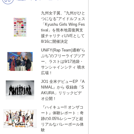
九州女子翼、"九州がひと
つになる"アイドルフェス
「Kyushu Girls Wing Fes
tival」を熊本地震復興支
援チャリティLIVEとして
8/16に開催決定
UNiFY(Rap Team)通称“ら
ぷち”のフリーライブツア
ー、ラストは9/17池袋・
サンシャインシティ 噴水
広場！
JO1 全米デビューEP『A
NIMAL』から 収録曲「S
AKURA」リリックビデ
オ公開！
『ハイキュー!! オンザコ
ート』体験レポート：奇
跡の0.05%レシーブと超
リアルなバレーボール体
験