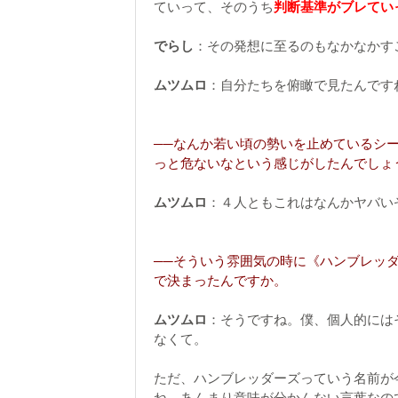
ていって、そのうち
判断基準がブレてい
でらし
：その発想に至るのもなかなかす
ムツムロ
：自分たちを俯瞰で見たんです
──なんか若い頃の勢いを止めているシ
っと危ないなという感じがしたんでしょ
ムツムロ
：４人ともこれはなんかヤバい
──そういう雰囲気の時に《ハンブレッ
で決まったんですか。
ムツムロ
：そうですね。僕、個人的には
なくて。
ただ、ハンブレッダーズっていう名前が
ね。あんまり意味が分かんない言葉なの