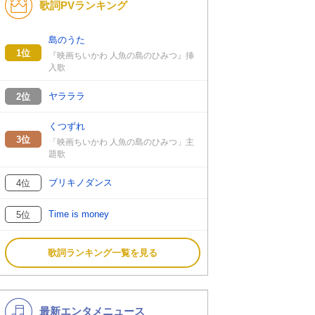
歌詞PVランキング
K-POP
演歌・歌謡
バンド
洋楽
島のうた
1位
『映画ちいかわ 人魚の島のひみつ』挿
VTuber
ディズニー
入歌
ヤラララ
2位
くつずれ
3位
「映画ちいかわ 人魚の島のひみつ」主
題歌
ブリキノダンス
4位
Time is money
5位
歌詞ランキング一覧を見る
最新エンタメニュース