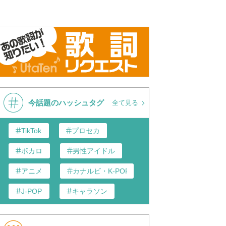
今話題のハッシュタグ
全て見る
TikTok
プロセカ
ボカロ
男性アイドル
アニメ
カナルビ・K-POP和訳
J-POP
キャラソン
あんスタ
歌い手