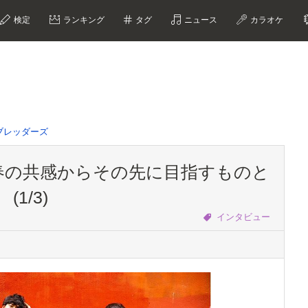
検定
ランキング
タグ
ニュース
カラオケ
ブレッダーズ
春の共感からその先に目指すものと
1/3)
インタビュー