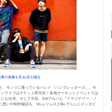
記事の画像を見る(全12枚)]
う、今ノリに乗っているバンド『ハンブレッダーズ』。今
マンライブはチケット即完売！各地サーキットイベントでは
L」にも出演。そして今回、2ndアルバム『イマジナリー・ノ
想いや制作秘話を、Vo.ムツムロとBa.でらしにインタビ