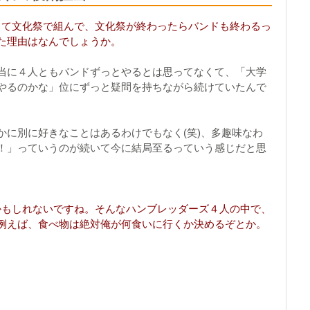
って文化祭で組んで、文化祭が終わったらバンドも終わるっ
た理由はなんでしょうか。
当に４人ともバンドずっとやるとは思ってなくて、「大学
やるのかな」位にずっと疑問を持ちながら続けていたんで
かに別に好きなことはあるわけでもなく(笑)、多趣味なわ
！」っていうのが続いて今に結局至るっていう感じだと思
かもしれないですね。そんなハンブレッダーズ４人の中で、
例えば、食べ物は絶対俺が何食いに行くか決めるぞとか。