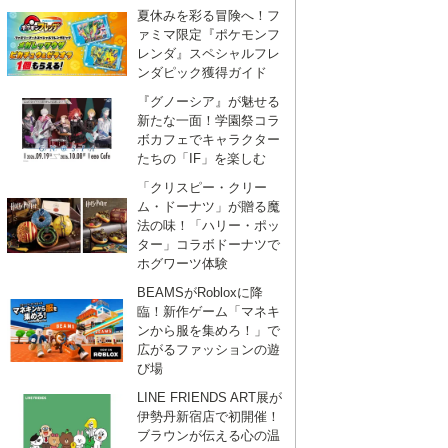
夏休みを彩る冒険へ！フ
ァミマ限定『ポケモンフ
レンダ』スペシャルフレ
ンダピック獲得ガイド
『グノーシア』が魅せる
新たな一面！学園祭コラ
ボカフェでキャラクター
たちの「IF」を楽しむ
「クリスピー・クリー
ム・ドーナツ」が贈る魔
法の味！「ハリー・ポッ
ター」コラボドーナツで
ホグワーツ体験
BEAMSがRobloxに降
臨！新作ゲーム「マネキ
ンから服を集めろ！」で
広がるファッションの遊
び場
LINE FRIENDS ART展が
伊勢丹新宿店で初開催！
ブラウンが伝える心の温