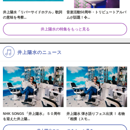
井上陽水「リバーサイドホテル」歌詞
音楽活動50周年・トリビュートアルバ
の意味を考察...
ムが話題！令...
井上陽水の特集をもっと見る
井上陽水のニュース
NHK SONGS 「井上陽水」 ５０周年
井上陽水 弾き語りフェス出演 ！ 名物
を迎えた井上陽...
「相撲（スモ...