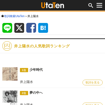
歌詞検索UtaTen
井上陽水
LINE
X
Facebook
は
て
な
ブ
ッ
ク
マ
ー
ク
井上陽水の人気歌詞ランキング
少年時代
1位
井上陽水
歌詞を見る
夢の中へ
2位
井上陽水