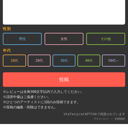
性別
男性
女性
その他
年代
10代
20代
30代
40代
50代～
投稿
※レビューは全角500文字以内で入力してください。
※誹謗中傷はご遠慮ください。
※ひとつのアーティストに1回のみ投稿できます。
※投稿の編集・削除はできません。
UtaTenはreCAPTCHAで保護されています
-
プライバシー
利用契約