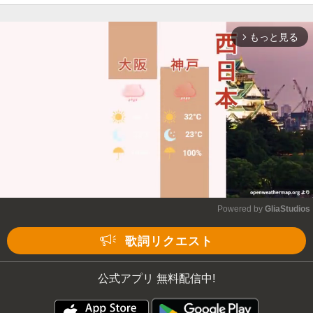
もっと見る
arrow_forward_ios
Powered by 
GliaStudios
Mute
歌詞リクエスト
公式アプリ 無料配信中!