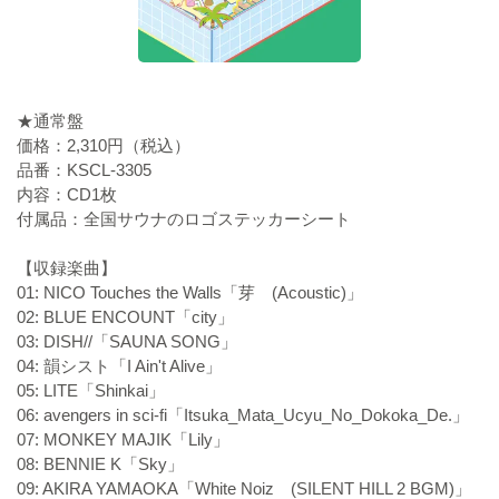
★通常盤
価格：2,310円（税込）
品番：KSCL-3305
内容：CD1枚
付属品：全国サウナのロゴステッカーシート
【収録楽曲】
01: NICO Touches the Walls「芽 (Acoustic)」
02: BLUE ENCOUNT「city」
03: DISH//「SAUNA SONG」
04: 韻シスト「I Ain't Alive」
05: LITE「Shinkai」
06: avengers in sci-fi「Itsuka_Mata_Ucyu_No_Dokoka_De.」
07: MONKEY MAJIK「Lily」
08: BENNIE K「Sky」
09: AKIRA YAMAOKA「White Noiz (SILENT HILL 2 BGM)」