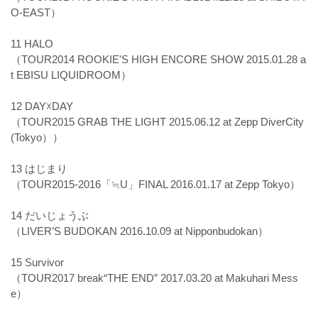
O-EAST）
11 HALO
（TOUR2014 ROOKIE'S HIGH ENCORE SHOW 2015.01.28 a
t EBISU LIQUIDROOM）
12 DAY☓DAY
（TOUR2015 GRAB THE LIGHT 2015.06.12 at Zepp DiverCity
(Tokyo））
13 はじまり
（TOUR2015-2016「≒U」FINAL 2016.01.17 at Zepp Tokyo）
14 だいじょうぶ
（LIVER’S BUDOKAN 2016.10.09 at Nipponbudokan）
15 Survivor
（TOUR2017 break“THE END” 2017.03.20 at Makuhari Mess
e）