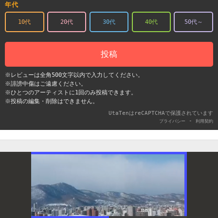
年代
10代
20代
30代
40代
50代～
投稿
※レビューは全角500文字以内で入力してください。
※誹謗中傷はご遠慮ください。
※ひとつのアーティストに1回のみ投稿できます。
※投稿の編集・削除はできません。
UtaTenはreCAPTCHAで保護されています
-
プライバシー
利用契約