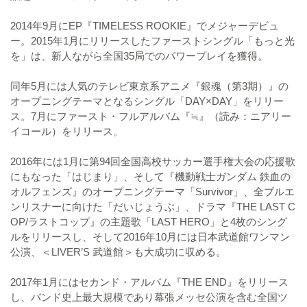
2014年9月にEP『TIMELESS ROOKIE』でメジャーデビュ
ー。2015年1月にリリースしたファーストシングル「もっと光
を」は、新人ながら全国35局でのパワープレイを獲得。
同年5月には人気のテレビ東京系アニメ『銀魂（第3期）』の
オープニングテーマとなるシングル「DAY×DAY」をリリー
ス。7月にファースト・フルアルバム『≒』（読み：ニアリー
イコール）をリリース。
2016年には1月に第94回全国高校サッカー選手権大会の応援歌
にもなった「はじまり」、そして『機動戦士ガンダム 鉄血の
オルフェンズ』のオープニングテーマ「Survivor」、全ブルエ
ンリスナーに向けた「だいじょうぶ」、ドラマ『THE LAST C
OP/ラストコップ』の主題歌「LAST HERO」と4枚のシング
ルをリリースし、そして2016年10月には日本武道館ワンマン
公演、＜LIVER’S 武道館＞も大成功に収める。
2017年1月にはセカンド・アルバム『THE END』をリリース
し、バンド史上最大規模であり幕張メッセ公演を含む全国ツ