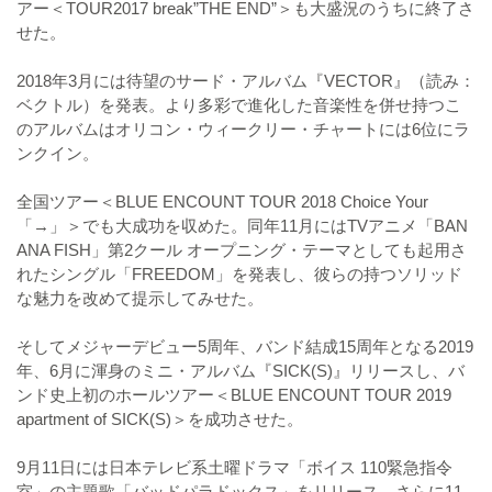
アー＜TOUR2017 break”THE END”＞も大盛況のうちに終了さ
せた。
2018年3月には待望のサード・アルバム『VECTOR』（読み：
ベクトル）を発表。より多彩で進化した音楽性を併せ持つこ
のアルバムはオリコン・ウィークリー・チャートには6位にラ
ンクイン。
全国ツアー＜BLUE ENCOUNT TOUR 2018 Choice Your
「→」＞でも大成功を収めた。同年11月にはTVアニメ「BAN
ANA FISH」第2クール オープニング・テーマとしても起用さ
れたシングル「FREEDOM」を発表し、彼らの持つソリッド
な魅力を改めて提示してみせた。
そしてメジャーデビュー5周年、バンド結成15周年となる2019
年、6月に渾身のミニ・アルバム『SICK(S)』リリースし、バ
ンド史上初のホールツアー＜BLUE ENCOUNT TOUR 2019
apartment of SICK(S)＞を成功させた。
9月11日には日本テレビ系土曜ドラマ「ボイス 110緊急指令
室」の主題歌「バッドパラドックス」をリリース。さらに11