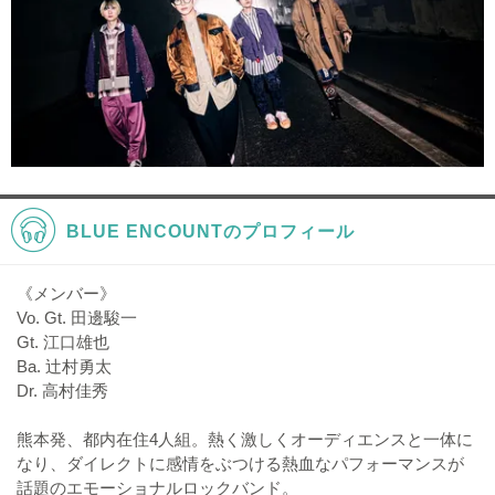
BLUE ENCOUNTのプロフィール
《メンバー》
Vo. Gt. 田邊駿一
Gt. 江口雄也
Ba. 辻村勇太
Dr. 高村佳秀
熊本発、都内在住4人組。熱く激しくオーディエンスと一体に
なり、ダイレクトに感情をぶつける熱血なパフォーマンスが
話題のエモーショナルロックバンド。