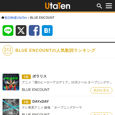
歌詞検索UtaTen
BLUE ENCOUNT
LINE
X
Facebook
は
て
な
ブ
ッ
ク
マ
ー
ク
BLUE ENCOUNTの人気歌詞ランキング
ポラリス
1位
アニメ「僕のヒーローアカデミア」10月クール オープニングテーマ
BLUE ENCOUNT
歌詞を見る
DAYxDAY
2位
テレ東系アニメ 銀魂゜ オープニングテーマ
BLUE ENCOUNT