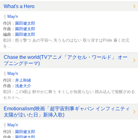
What's a Hero
May'n
作詞：
園田健太郎
作曲：
園田健太郎
編曲：
園田健太郎
歌詞：怒り撃つ あの宇宙へ 失うものはない 取り戻すはPride 遍く次元
を...
Chase the world(TVアニメ「アクセル・ワールド」 オー
プニングテーマ)
May'n
作詞：
井上秋緒
作曲：
浅倉大介
歌詞：この瞳は 鮮やかに舞う キミしか知覚らない 踏み込んで覚醒ざめる
セカイへ...
Emotionalism(映画「超宇宙刑事ギャバン インフィニティ
太陽が泣いた日」新挿入歌)
May'n
作詞：
園田健太郎
作曲：
園田健太郎