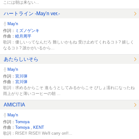
こには朝は来ない...
ハートライン -May'n ver.-
May'n
作詞：
ミズノゲンキ
作曲：
睦月周平
歌詞：優しいってなんだろ 難しいかもね 受け止めてくれるコト? 嬉しく
なるコト? 誰かがいるから...
あたらしいそら
May'n
作詞：
宮川弾
作曲：
宮川弾
歌詞：求めるからこそ 進もうとしてみるからこそ びしょ濡れになったね
雨上がりと薄いコーヒーの朝 ...
AMICITIA
May'n
作詞：
Tomoya
作曲：
Tomoya
,
KENT
歌詞：RISE!! RISE!! We'll carry on!!...