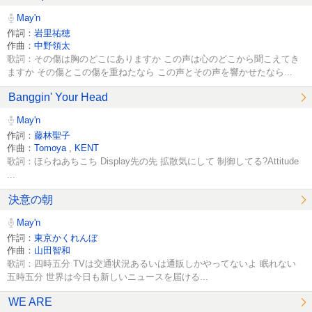
May'n
作詞：
岩里祐穂
作曲：
中野領太
歌詞：その傷は胸のどこにありますか この声は心のどこから聞こえてき
ますか その傷とこの傷を重ねたなら この声とその声を響かせたなら...
Banggin' Your Head
May'n
作詞：
藤林聖子
作曲：
Tomoya
,
KENT
歌詞：ほらねあちこち Display先の先 拡散気にして 制御してる?Attitude
...
決意の朝
May'n
作詞：
東京かくれんぼ
作曲：
山田智和
歌詞：四時五分 TVは交通状況あるいは通販しかやってないよ 眠れない
五時五分 世界は今日も新しいニュースを届ける...
WE ARE