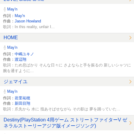
May'n
作詞：
May'n
作曲：
Jason Howland
歌詞：In this reality, unfair I...
HOME
May'n
作詞：
中嶋ユキノ
作曲：
渡辺翔
歌詞：ため息ばかり そんな日々に さよならと手を振るの 新しいシャツに
腕を通すように...
ジェマイユ
May'n
作詞：
岩里祐穂
作曲：
新田目翔
歌詞：爪先から 水に 指あそばせながら その影は 夢を踊っていた...
Destiny(PlayStation 4用ゲーム ストリートファイターV ゼ
ネラルストーリーアジア版イメージソング)