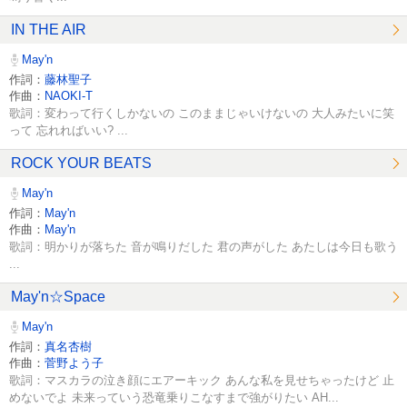
IN THE AIR
May'n
作詞：
藤林聖子
作曲：
NAOKI-T
歌詞：変わって行くしかないの このままじゃいけないの 大人みたいに笑
って 忘れればいい? ...
ROCK YOUR BEATS
May'n
作詞：
May'n
作曲：
May'n
歌詞：明かりが落ちた 音が鳴りだした 君の声がした あたしは今日も歌う
...
May'n☆Space
May'n
作詞：
真名杏樹
作曲：
菅野よう子
歌詞：マスカラの泣き顔にエアーキック あんな私を見せちゃったけど 止
めないでよ 未来っていう恐竜乗りこなすまで強がりたい AH...