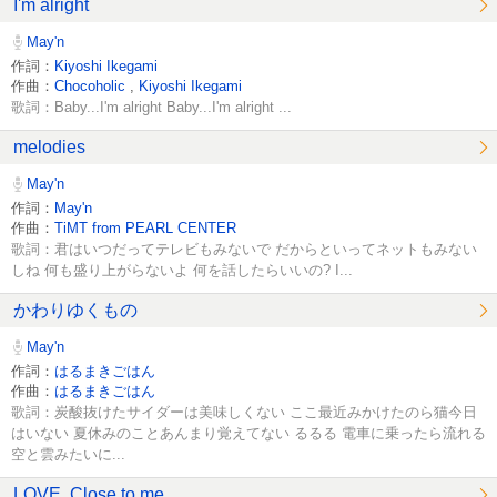
I'm alright
May'n
作詞：
Kiyoshi Ikegami
作曲：
Chocoholic
,
Kiyoshi Ikegami
歌詞：Baby...I'm alright Baby...I'm alright ...
melodies
May'n
作詞：
May'n
作曲：
TiMT from PEARL CENTER
歌詞：君はいつだってテレビもみないで だからといってネットもみない
しね 何も盛り上がらないよ 何を話したらいいの? I...
かわりゆくもの
May'n
作詞：
はるまきごはん
作曲：
はるまきごはん
歌詞：炭酸抜けたサイダーは美味しくない ここ最近みかけたのら猫今日
はいない 夏休みのことあんまり覚えてない るるる 電車に乗ったら流れる
空と雲みたいに...
LOVE, Close to me