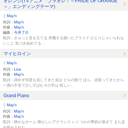
オレンジ(TVアニメ「プラオレ！～PRIDE OF ORANGE
～」エンディングテーマ)
May'n
作詞：
May'n
作曲：
May'n
編曲：
今井了介
歌詞：きゅっと音を立てる 邪魔する築いたプライド ひとりじゃいられな
いこと 気づき始めてる ...
マイヒロイン
May'n
作詞：
Lisa
作曲：
May'n
歌詞：諦めず何度も流してきた涙は ビルの陰で ほら、頑張ってきたから
一滴の不安で少し汗ばむその手は 眩しい...
Grand Piano
May'n
作詞：
May'n
作曲：
May'n
歌詞：静かなホーム 懐かしいアナウンス いくつかの季節が過ぎて また足
を踏み入れた ...