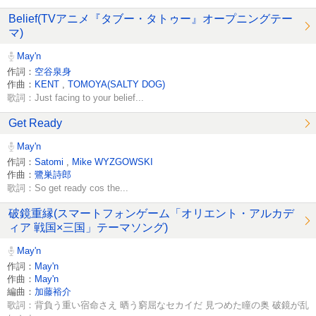
Belief(TVアニメ『タブー・タトゥー』オープニングテー
マ)
May'n
作詞：
空谷泉身
作曲：
KENT
,
TOMOYA(SALTY DOG)
歌詞：Just facing to your belief...
Get Ready
May'n
作詞：
Satomi
,
Mike WYZGOWSKI
作曲：
鷺巣詩郎
歌詞：So get ready cos the...
破鏡重縁(スマートフォンゲーム「オリエント・アルカデ
ィア 戦国×三国」テーマソング)
May'n
作詞：
May'n
作曲：
May'n
編曲：
加藤裕介
歌詞：背負う重い宿命さえ 晒う窮屈なセカイだ 見つめた瞳の奥 破鏡が乱