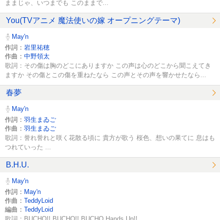
ままじゃ、いつまでも このままで...
You(TVアニメ 魔法使いの嫁 オープニングテーマ)
May'n
作詞：
岩里祐穂
作曲：
中野領太
歌詞：その傷は胸のどこにありますか この声は心のどこから聞こえてき
ますか その傷とこの傷を重ねたなら この声とその声を響かせたなら...
春夢
May'n
作詞：
羽生まゐご
作曲：
羽生まゐご
歌詞：誉れ誉れと咲く花散る頃に 貴方が歌う 桜色、想いの果てに 息はも
つれていった ...
B.H.U.
May'n
作詞：
May'n
作曲：
TeddyLoid
編曲：
TeddyLoid
歌詞：BUCHO!! BUCHO!! BUCHO Hands Up!!...