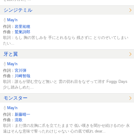
シンジテミル
May'n
作詞：
岩里祐穂
作曲：
鷲巣詩郎
歌詞：もし 胸の苦しみを 手にとれるなら 残さずに とりのぞいてしまい
たい...
牙と翼
May'n
作詞：
宮川弾
作曲：
川崎智哉
歌詞：誰もが望む空など無いと 雲の切れ目をなぞって消す Foggy Days
少し踏みしめた...
モンスター
May'n
作詞：
新藤晴一
作曲：
流歌
歌詞：まだ僕の左胸に爪を立てたままで 低い嘆きを聞かせ続けるのか 永
遠はそんな意味で誓ったわけじゃない 心の底で眠れ dear...