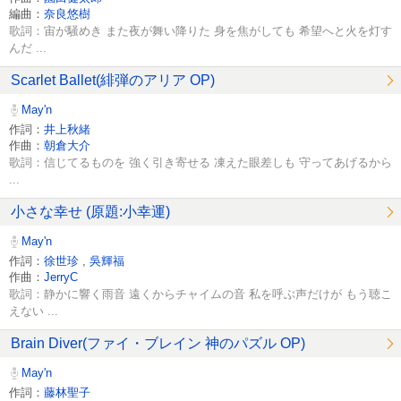
編曲：
奈良悠樹
歌詞：宙が騒めき また夜が舞い降りた 身を焦がしても 希望へと火を灯す
んだ ...
Scarlet Ballet(緋弾のアリア OP)
May'n
作詞：
井上秋緒
作曲：
朝倉大介
歌詞：信じてるものを 強く引き寄せる 凍えた眼差しも 守ってあげるから
...
小さな幸せ (原題:小幸運)
May'n
作詞：
徐世珍
,
吳輝福
作曲：
JerryC
歌詞：静かに響く雨音 遠くからチャイムの音 私を呼ぶ声だけが もう聴こ
えない ...
Brain Diver(ファイ・ブレイン 神のパズル OP)
May'n
作詞：
藤林聖子