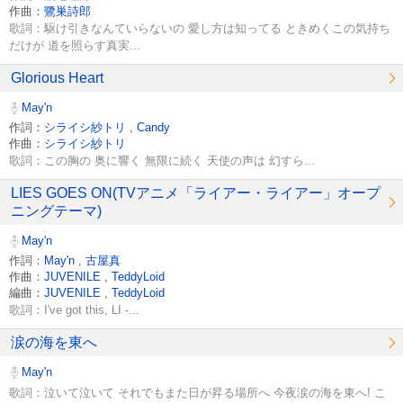
作曲：
鷺巣詩郎
歌詞：駆け引きなんていらないの 愛し方は知ってる ときめくこの気持ち
だけが 道を照らす真実...
Glorious Heart
May'n
作詞：
シライシ紗トリ
,
Candy
作曲：
シライシ紗トリ
歌詞：この胸の 奥に響く 無限に続く 天使の声は 幻すら...
LIES GOES ON(TVアニメ「ライアー・ライアー」オープ
ニングテーマ)
May'n
作詞：
May'n
,
古屋真
作曲：
JUVENILE
,
TeddyLoid
編曲：
JUVENILE
,
TeddyLoid
歌詞：I've got this, LI -...
涙の海を東へ
May'n
歌詞：泣いて泣いて それでもまた日が昇る場所へ 今夜涙の海を東へ! こ