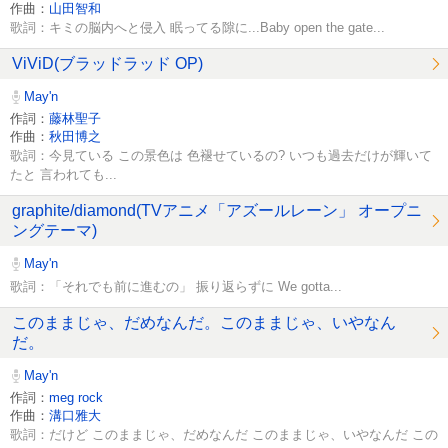
作曲：
山田智和
歌詞：キミの脳内へと侵入 眠ってる隙に...Baby open the gate...
ViViD(ブラッドラッド OP)
May'n
作詞：
藤林聖子
作曲：
秋田博之
歌詞：今見ている この景色は 色褪せているの? いつも過去だけが輝いて
たと 言われても...
graphite/diamond(TVアニメ「アズールレーン」 オープニ
ングテーマ)
May'n
歌詞：「それでも前に進むの」 振り返らずに We gotta...
このままじゃ、だめなんだ。このままじゃ、いやなん
だ。
May'n
作詞：
meg rock
作曲：
溝口雅大
歌詞：だけど このままじゃ、だめなんだ このままじゃ、いやなんだ この