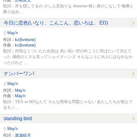
作曲：
野崎良太
歌詞：牙を隠してるの 少し人見知りな dreamer 軽い身のこなしで 颯爽と
乗り込め...
今日に恋色(いなり、こんこん、恋いろは。 ED)
May'n
作詞：
kz(livetune)
作曲：
kz(livetune)
歌詞：何気なくついたため息は 高い高い空の向こうに羽ばたいて消えて
った 偶然のミスも笑ってシェイクハンズ そんなふうに大人にはなれなか
ったけれど ...
ナンバーワン!
May'n
作詞：
May'n
作曲：
May'n
歌詞：YES or NOなんて そんな簡単な問題じゃない あたしたちが抱えて
るモノ...
standing bird
May'n
作詞：
渡邉睦月