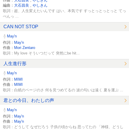
作曲：
大石昌良
,
やしきん
編曲：
大石昌良
,
やしきん
歌詞：超、人生変えたいんです はい、本気です すっとっとっとっと てっ
ぺんっ ...
CAN NOT STOP
May'n
作詞：
May'n
作曲：
Mori Zentaro
歌詞：My love そういつだって 突然にbe hit...
人生進行形
May'n
作詞：
MIMI
作曲：
MIMI
歌詞：白紙のページのさ 何を見つめてるの 波の匂いは遠く 夏を運ぶ ...
君との今日、わたしの声
May'n
作詞：
May'n
作曲：
May'n
歌詞：どうして なぜだろう 子供の頃からね 思ってたの 「神様、どうし