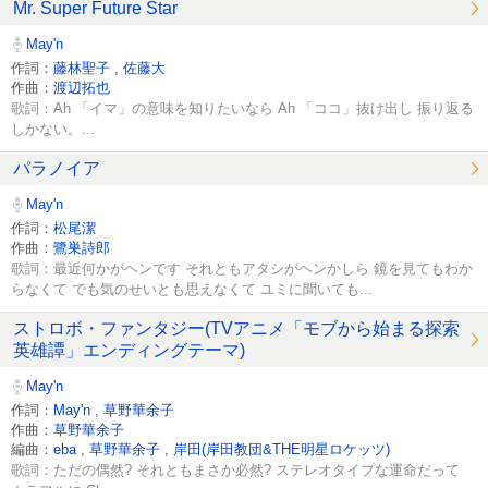
Mr. Super Future Star
May'n
作詞：
藤林聖子
,
佐藤大
作曲：
渡辺拓也
歌詞：Ah 「イマ」の意味を知りたいなら Ah 「ココ」抜け出し 振り返る
しかない。...
パラノイア
May'n
作詞：
松尾潔
作曲：
鷺巣詩郎
歌詞：最近何かがヘンです それともアタシがヘンかしら 鏡を見てもわか
らなくて でも気のせいとも思えなくて ユミに聞いても...
ストロボ・ファンタジー(TVアニメ「モブから始まる探索
英雄譚」エンディングテーマ)
May'n
作詞：
May'n
,
草野華余子
作曲：
草野華余子
編曲：
eba
,
草野華余子
,
岸田(岸田教団&THE明星ロケッツ)
歌詞：ただの偶然? それともまさか必然? ステレオタイプな運命だって