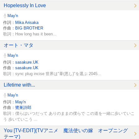
Hopelessly In Love
May'n
作詞：
Mika Arisaka
作曲：
BIG BROTHER
歌詞：How long has it been...
オート・マタ
May'n
作詞：
sasakure.UK
作曲：
sasakure.UK
歌詞：sync plug incise 世界は"葦(悪し)"を選ぶ 2045...
Lifetime with...
May'n
作詞：
May'n
作曲：
鷺巣詩郎
歌詞：僕らはいつだって ありのままの僕らで この道を一緒に歩いていこ
う 歩いていこう ...
You [TV-EDIT](TVアニメ 魔法使いの嫁 オープニング
テーマ)