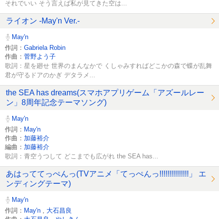
それでいい そう言えば私が見てきた空は...
ライオン -May'n Ver.-
May'n
作詞：
Gabriela Robin
作曲：
菅野よう子
歌詞：星を廻せ 世界のまんなかで くしゃみすればどこかの森で蝶が乱舞
君が守るドアのかぎ デタラメ...
the SEA has dreams(スマホアプリゲーム「アズールレー
ン」8周年記念テーマソング)
May'n
作詞：
May'n
作曲：
加藤裕介
編曲：
加藤裕介
歌詞：青空うつして どこまでも広がれ the SEA has...
あはっててっぺんっ(TVアニメ「てっぺんっ!!!!!!!!!!!!!!!」 エ
ンディングテーマ)
May'n
作詞：
May'n
,
大石昌良