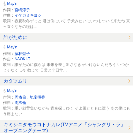
May'n
作詞：
宮嶋淳子
作曲：
イケガミキヨシ
歌詞：春夏秋冬ずっと 君は側にいて 子犬みたいにいつもついて来たね 真
っ直ぐなその瞳は...
誰がために
May'n
作詞：
藤林聖子
作曲：
NAOKI-T
歌詞：誰がために僕らは 未来を差し出さなきゃいけないんだろう いつか
じゃなく…今 教えて 日常と非日常...
カタツムリ
May'n
作詞：
周杰倫
,
地宗明香
作曲：
周杰倫
歌詞：重い殻背負いながら 青空探しゆく そよ風とともに漂う あの傷はも
う痛まない ...
キミシニタモウコトナカレ(TVアニメ「シャングリ・ラ」
オープニングテーマ)