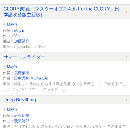
GLORY(映画「マスターオブスキル For the GLORY」日
本語吹替版主題歌)
May'n
作詞：
May'n
作曲：
Vell
編曲：
加藤裕介
歌詞：I gotta be me, Rise...
サマー・スライダー
May'n
作詞：
只野菜摘
作曲：
田中秀和(MONACA)
歌詞：陽射しに跳ねながら通り過ぎる夏 きっと来年も ここで会えるでし
ょう グッバイ サマー・スライダー...
Deep Breathing
May'n
作詞：
岩里祐穂
作曲：
鷺巣詩郎
歌詞：どうすればいいのか分からないほど 涙があふれるなら このままで