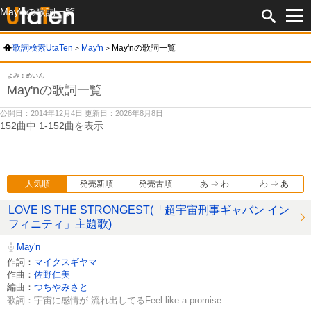
May'nの歌詞一覧
歌詞検索UtaTen
May'n
May'nの歌詞一覧
よみ：めいん
May'nの歌詞一覧
公開日：2014年12月4日 更新日：2026年8月8日
152曲中 1-152曲を表示
人気順
発売新順
発売古順
あ ⇒ わ
わ ⇒ あ
LOVE IS THE STRONGEST(「超宇宙刑事ギャバン イン
フィニティ」主題歌)
May'n
作詞：
マイクスギヤマ
作曲：
佐野仁美
編曲：
つちやみさと
歌詞：宇宙に感情が 流れ出してるFeel like a promise...