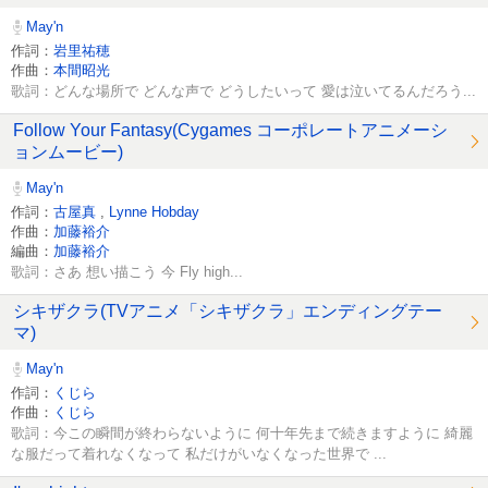
May'n
作詞：
岩里祐穂
作曲：
本間昭光
歌詞：どんな場所で どんな声で どうしたいって 愛は泣いてるんだろう...
Follow Your Fantasy(Cygames コーポレートアニメーシ
ョンムービー)
May'n
作詞：
古屋真
,
Lynne Hobday
作曲：
加藤裕介
編曲：
加藤裕介
歌詞：さあ 想い描こう 今 Fly high...
シキザクラ(TVアニメ「シキザクラ」エンディングテー
マ)
May'n
作詞：
くじら
作曲：
くじら
歌詞：今この瞬間が終わらないように 何十年先まで続きますように 綺麗
な服だって着れなくなって 私だけがいなくなった世界で ...