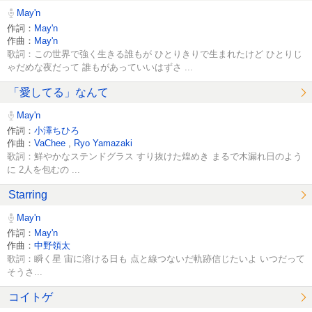
May'n
作詞：
May'n
作曲：
May'n
歌詞：この世界で強く生きる誰もが ひとりきりで生まれたけど ひとりじ
ゃだめな夜だって 誰もがあっていいはずさ ...
「愛してる」なんて
May'n
作詞：
小澤ちひろ
作曲：
VaChee
,
Ryo Yamazaki
歌詞：鮮やかなステンドグラス すり抜けた煌めき まるで木漏れ日のよう
に 2人を包むの ...
Starring
May'n
作詞：
May'n
作曲：
中野領太
歌詞：瞬く星 宙に溶ける日も 点と線つないだ軌跡信じたいよ いつだって
そうさ...
コイトゲ