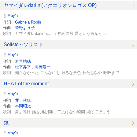
ヤマイダレdarlin'(アクエリオンロゴス OP)
May'n
作詞：
Gabriela Robin
作曲：
菅野よう子
歌詞：ヤマイダレdarlin' darlin' 神託の冠 愛という言葉が...
Soliste～ソリスト
May'n
作詞：
岩里祐穂
作曲：
松下昇平
,
高橋陽一
歌詞：知らなかった こんなにも 虚ろな景色 わたし以外 呼吸まで...
HEAT of the moment
May'n
作詞：
井上秋緒
作曲：
本間昭光
歌詞：夢よ導け 熱を掴む間に 二度はない瞬間 掲げて行こう ...
鏡
May'n