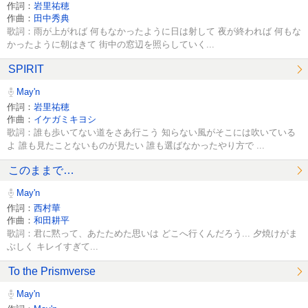
作詞：
岩里祐穂
作曲：
田中秀典
歌詞：雨が上がれば 何もなかったように日は射して 夜が終われば 何もな
かったように朝はきて 街中の窓辺を照らしていく...
SPIRIT
May'n
作詞：
岩里祐穂
作曲：
イケガミキヨシ
歌詞：誰も歩いてない道をさあ行こう 知らない風がそこには吹いている
よ 誰も見たことないものが見たい 誰も選ばなかったやり方で ...
このままで…
May'n
作詞：
西村華
作曲：
和田耕平
歌詞：君に黙って、あたためた思いは どこへ行くんだろう... 夕焼けがま
ぶしく キレイすぎて...
To the Prismverse
May'n