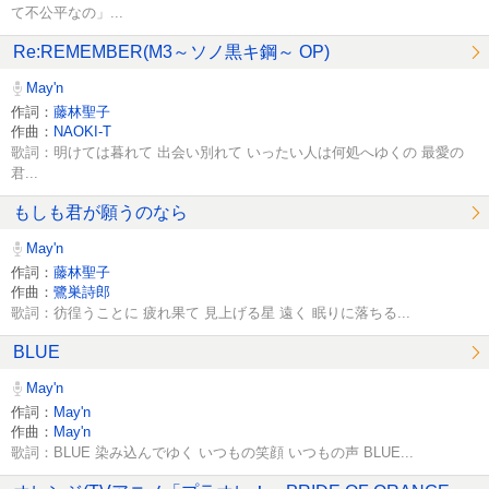
て不公平なの」...
Re:REMEMBER(M3～ソノ黒キ鋼～ OP)
May'n
作詞：
藤林聖子
作曲：
NAOKI-T
歌詞：明けては暮れて 出会い別れて いったい人は何処へゆくの 最愛の
君...
もしも君が願うのなら
May'n
作詞：
藤林聖子
作曲：
鷺巣詩郎
歌詞：彷徨うことに 疲れ果て 見上げる星 遠く 眠りに落ちる...
BLUE
May'n
作詞：
May'n
作曲：
May'n
歌詞：BLUE 染み込んでゆく いつもの笑顔 いつもの声 BLUE...