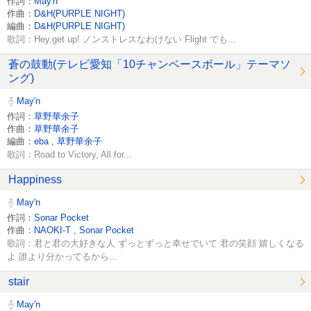
作詞：
May'n
作曲：
D&H(PURPLE NIGHT)
編曲：
D&H(PURPLE NIGHT)
歌詞：Hey,get up! ノンストレスなわけない Flight でも...
蒼の鼓動(テレビ愛知「10チャンベースボール」テーマソ
ング)
May'n
作詞：
草野華余子
作曲：
草野華余子
編曲：
eba
,
草野華余子
歌詞：Road to Victory, All for...
Happiness
May'n
作詞：
Sonar Pocket
作曲：
NAOKI-T
,
Sonar Pocket
歌詞：君と君の大好きな人 ずっとずっと幸せでいて 君の笑顔 嬉しくなる
よ 誰より分かってるから...
stair
May'n