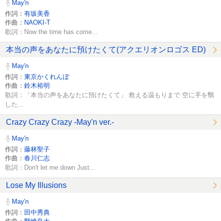
May'n
作詞：
有坂美香
作曲：
NAOKI-T
歌詞：Now the time has come...
本当の声をあなたに預けたくて(アクエリオンロゴス ED)
May'n
作詞：
東京かくれんぼ
作曲：
鈴木裕明
歌詞：「本当の声をあなたに預けたくて」 救える温もりまで 空に手を翳
した...
Crazy Crazy Crazy -May'n ver.-
May'n
作詞：
藤林聖子
作曲：
春川仁志
歌詞：Don't let me down Just...
Lose My Illusions
May'n
作詞：
田中秀典