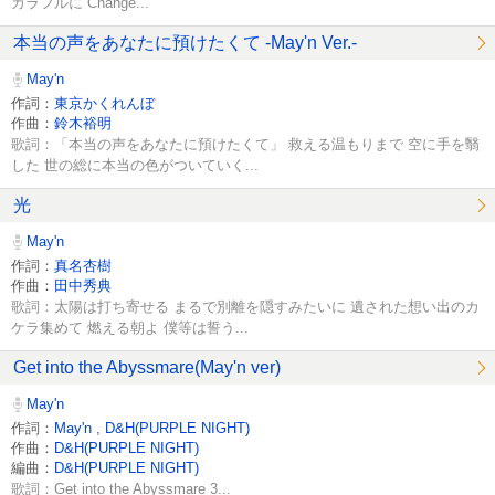
カラフルに Change...
本当の声をあなたに預けたくて -May'n Ver.-
May'n
作詞：
東京かくれんぼ
作曲：
鈴木裕明
歌詞：「本当の声をあなたに預けたくて」 救える温もりまで 空に手を翳
した 世の総に本当の色がついていく...
光
May'n
作詞：
真名杏樹
作曲：
田中秀典
歌詞：太陽は打ち寄せる まるで別離を隠すみたいに 遺された想い出のカ
ケラ集めて 燃える朝よ 僕等は誓う...
Get into the Abyssmare(May'n ver)
May'n
作詞：
May'n
,
D&H(PURPLE NIGHT)
作曲：
D&H(PURPLE NIGHT)
編曲：
D&H(PURPLE NIGHT)
歌詞：Get into the Abyssmare 3...