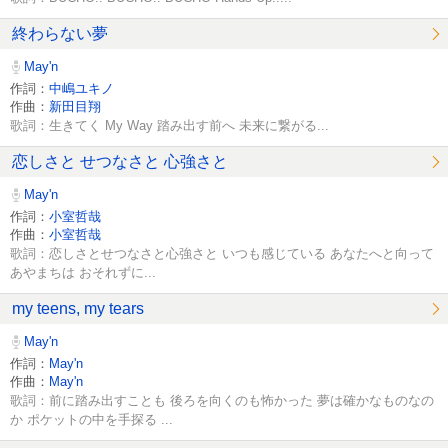
終わらない夢
May'n
作詞：
中嶋ユキノ
作曲：
新田目翔
歌詞：生きてく My Way 踏み出す前へ 未来に繋がる...
恋しさと せつなさと 心強さと
May'n
作詞：
小室哲哉
作曲：
小室哲哉
歌詞：恋しさとせつなさと心強さと いつも感じている あなたへと向って
あやまちは おそれずに...
my teens, my tears
May'n
作詞：
May'n
作曲：
May'n
歌詞：前に踏み出すことも 後ろを向くのも怖かった 夢は確かなものなの
か ポケットの中を手探る ...