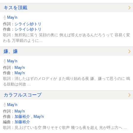
キスを頂戴
May'n
作詞：
シライシ紗トリ
作曲：
シライシ紗トリ
歌詞：無邪気に笑う 笑顔の奥に 例えば答えがあるんだろうって 容易く変
わる 万華鏡のように...
嫌、嫌
May'n
作詞：
May'n
作曲：
May'n
歌詞：消したはずのメロディが また鳴り始める夜 嫌、嫌って思うのに 鳴
る鼓動は何故 ...
カラフルスコープ
May'n
作詞：
May'n
作曲：
加藤裕介
,
May'n
編曲：
加藤裕介
歌詞：見上げている空 降りそそぐ歌声 幾つも夜を超え 光が呼ぶ方へ ...