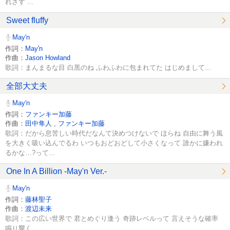
れさす ...
Sweet fluffy
May'n
作詞：
May'n
作曲：
Jason Howland
歌詞：まんまるな目 白黒のね ふわふわに包まれてた はじめまして...
全部大丈夫
May'n
作詞：
ファンキー加藤
作曲：
田中隼人
,
ファンキー加藤
歌詞：だから息苦しい時代だなんて決めつけないで ほらね 自由に舞う風
を大きく吸い込んでるわ いつもおどおどして小さくなって 誰かに嫌われ
るかな…?って...
One In A Billion -May'n Ver.-
May'n
作詞：
藤林聖子
作曲：
渡辺未来
歌詞：この広い世界で 君とめぐり逢う 奇跡レベルって 言えそうな確率
鳴り響く...