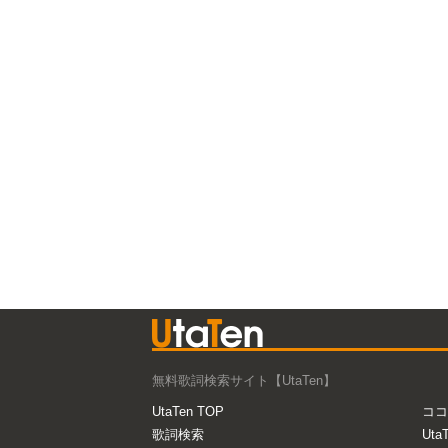
無料歌詞検索サイト【UtaTen】
UtaTen TOP
ココ
歌詞検索
Uta