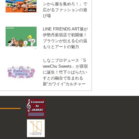
ンから服を集めろ！」で
広がるファッションの遊
び場
LINE FRIENDS ART展が
伊勢丹新宿店で初開催！
ブラウンが伝える心の温
もりとアートの魅力
しなこプロデュース「S
weeChu Sweets」が原宿
に誕生！竹下☆ぱらだい
すとの融合で生まれる
新“カワイイ”カルチャー