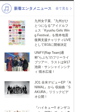
新着エンタメニュース
K-POP
洋楽
全て見る
バンド
演歌・歌謡
九州女子翼、"九州がひ
とつになる"アイドルフ
VTuber
ジャニーズ
ェス「Kyushu Girls Win
g Festival」を熊本地震
復興支援チャリティLIVE
として8/16に開催決定
UNiFY(Rap Team)通
称“らぷち”のフリーライ
ブツアー、ラストは9/17
池袋・サンシャインシテ
ィ 噴水広場！
JO1 全米デビューEP『A
NIMAL』から 収録曲「S
AKURA」リリックビデ
オ公開！
『ハイキュー!! オンザコ