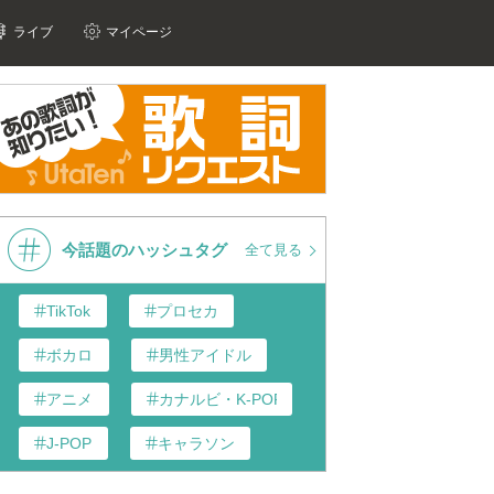
ライブ
マイページ
今話題のハッシュタグ
全て見る
TikTok
プロセカ
ボカロ
男性アイドル
アニメ
カナルビ・K-POP和訳
J-POP
キャラソン
歌い手
あんスタ