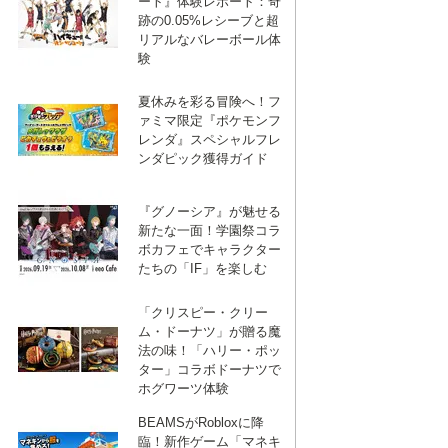
ート』体験レポート：奇
跡の0.05%レシーブと超
リアルなバレーボール体
験
夏休みを彩る冒険へ！フ
ァミマ限定『ポケモンフ
レンダ』スペシャルフレ
ンダピック獲得ガイド
『グノーシア』が魅せる
新たな一面！学園祭コラ
ボカフェでキャラクター
たちの「IF」を楽しむ
「クリスピー・クリー
ム・ドーナツ」が贈る魔
法の味！「ハリー・ポッ
ター」コラボドーナツで
ホグワーツ体験
BEAMSがRobloxに降
臨！新作ゲーム「マネキ