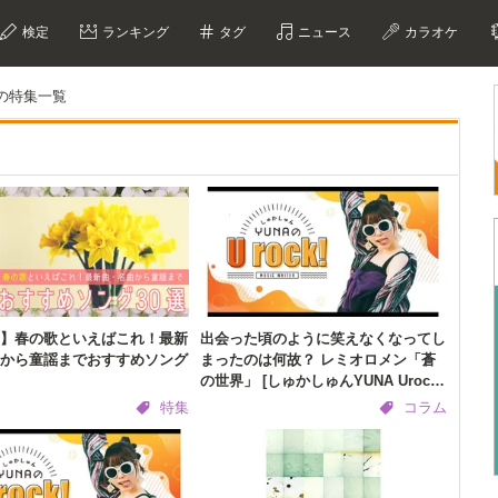
検定
ランキング
タグ
ニュース
カラオケ
の特集一覧
】春の歌といえばこれ！最新
出会った頃のように笑えなくなってし
から童謡までおすすめソング
まったのは何故？ レミオロメン「蒼
の世界」 [しゅかしゅんYUNA Urock!
第70回］
特集
コラム