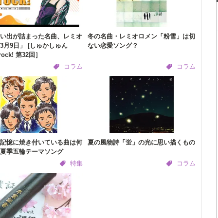
い出が詰まった名曲、レミオ
冬の名曲・レミオロメン「粉雪」は切
3月9日」 [しゅかしゅん
ない恋愛ソング？
rock! 第32回］
コラム
コラム
記憶に焼き付いている曲は何
夏の風物詩「蛍」の光に思い描くもの
夏季五輪テーマソング
特集
コラム