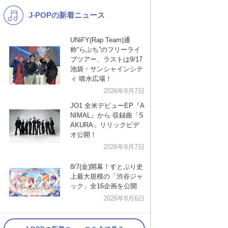
J-POPの新着ニュース
K-POP
演歌・歌謡
バンド
洋楽
UNiFY(Rap Team)通
称“らぷち”のフリーライ
VTuber
ディズニー
ブツアー、ラストは9/17
池袋・サンシャインシテ
ィ 噴水広場！
2026年8月7日
JO1 全米デビューEP『A
NIMAL』から 収録曲「S
AKURA」リリックビデ
オ公開！
2026年8月7日
8/7(金)開幕！すとぷり史
上最大規模の「渋谷ジャ
ック」全16企画を公開
2026年8月6日