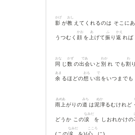
かげ
おし
影
教
が
えてくれるのは そこに
かお
あ
ふ
かえ
顔
上
振
返
うつむく
を
げて
り
れば
おな
かず
であ
わか
わ
同
数
出会
別
割
じ
の
いと
れ でも
あま
おも
で
余
想
出
るほどの
い
をいつまで
あめあ
みち
ぬか
雨上
道
泥濘
がりの
は
るむけれど
なみだ
涙
どうか この
を しおれかけの
なみだ
こころ
涙
心
(この
を)(
に)