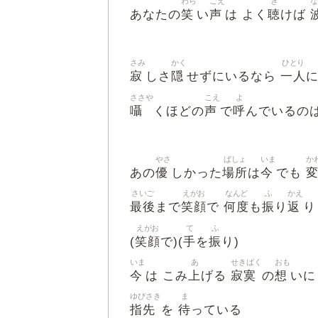
わら
ごえ
き
な
笑
声
聴
あなたの
い
は よく
けば
さみ
かく
ひとり
寂
隠
一人
しさ
せずにいるなら
ささや
こえ
よ
囁
声
呼
くほどの
で
んでいるの
やさ
ばしょ
いま
か
優
場所
今
あの
しかった
は
でも
さいご
えがお
なんど
ふ
かえ
最後
笑顔
何度
振
返
まで
で
も
り
えがお
て
ふ
笑顔
手
振
(
で)(
を
り)
いま
あ
せきばく
おも
今
上
寂寞
想
は こみ
げる
の
い
ゆびさき
ま
指先
待
を
っている