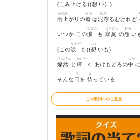
上
想
(こみ
げる)(
いに)
あめあ
みち
ぬか
雨上
道
泥濘
がりの
は
るむけれど
なみだ
せきばく
おも
涙
寂寞
想
いつか この
も
の
い
なみだ
おも
涙
想
(この
も)(
いも)
さんぜん
かがや
なか
燦然
輝
中
と
く あけもどろの
ひ
ま
日
待
そんな
を
っている
この歌詞へのご意見