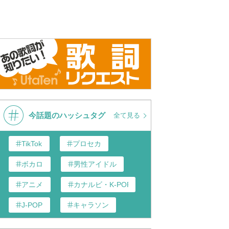
ロ ここにしか咲かない
コブクロ ここにしか咲かない
コブクロ
年)
花 歌詞付き
花」
今話題のハッシュタグ
全て見る
TikTok
プロセカ
ボカロ
男性アイドル
アニメ
カナルビ・K-POP和訳
J-POP
キャラソン
あんスタ
歌い手