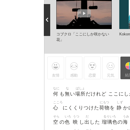
ブクロ ここにしか咲かない
コブクロ「ここにしか咲かない
Kokon
 歌詞付き
花」
結
友情
感動
恋愛
元気
なに
な
ばしょ
何
無
場所
も
い
だけれど ここにし
こころ
にもつ
しず
心
荷物
静
にくくりつけた
を
か
そら
いろ
うつ
だ
るりいろ
うみ
空
色
映
出
瑠璃色
海
の
し
した
の