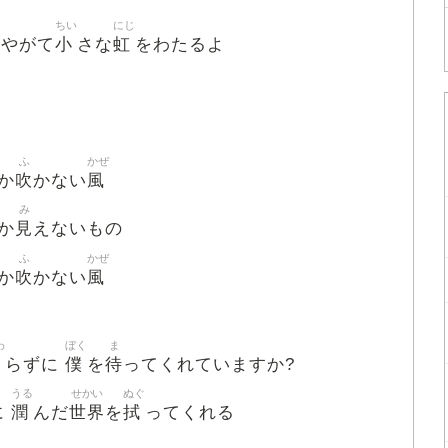
ちい
にじ
小
虹
 やがて
さな
をわたるよ
ふ
かぜ
吹
風
か
かない
み
見
か
えないもの
ふ
かぜ
吹
風
か
かない
わ
ぼく
ま
変
僕
待
らずに
を
ってくれていますか?
うる
せかい
ぬぐ
潤
世界
拭
に
んだ
を
ってくれる