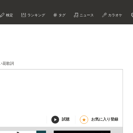
検定
ランキング
タグ
ニュース
カラオケ
い花歌詞
試聴
お気に入り登録
★