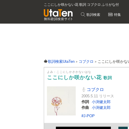
ここにしか咲かない花 歌詞 コブクロ ふりがな付
歌詞検索
特集
歌詞検索UtaTen
コブクロ
ここにしか咲かな
よみ：ここにしかさかないはな
ここにしか咲かない花
歌詞
コブクロ
2005.5.11 リリース
作詞
小渕健太郎
作曲
小渕健太郎
#J-POP