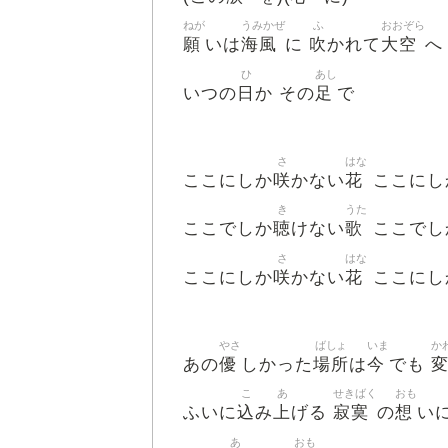
ねが
うみかぜ
ふ
おおぞら
願
海風
吹
大空
いは
に
かれて
へ
ひ
あし
日
足
いつの
か その
で
さ
はな
咲
花
ここにしか
かない
ここにし
き
うた
聴
歌
ここでしか
けない
ここでし
さ
はな
咲
花
ここにしか
かない
ここにし
やさ
ばしょ
いま
か
優
場所
今
あの
しかった
は
でも
こ
あ
せきばく
おも
込
上
寂寞
想
ふいに
み
げる
の
い
あ
おも