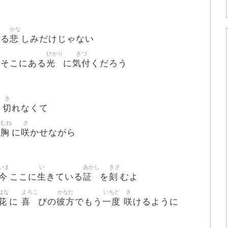
かな
悲
ある
しみだけじゃない
ひかり
きづ
光
気付
 そこにある
に
くだろう
き
切
り
れなくて
むね
さ
胸
咲
も
に
かせながら
いま
い
あかし
きざ
今
生
証
刻
ここに
きている
を
むよ
はな
よろこ
かなた
いちど
さ
花
喜
彼方
一度
咲
に
びの
でもう
けるように