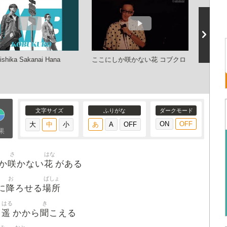
ishika Sakanai Hana
ここにしか咲かない花 コブクロ
コブク
花(2007
文字サイズ
ふりがな
ダークモード
果
さ
はな
咲
花
か
かない
がある
お
ばしょ
降
場所
に
ろせる
はる
き
遥
聞
かから
こえる