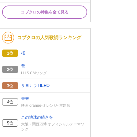
コブクロの特集を全て見る
コブクロの人気歌詞ランキング
桜
1位
蕾
2位
H.I.S CMソング
サヨナラ HERO
3位
未来
4位
映画 orange-オレンジ- 主題歌
この地球の続きを
5位
大阪・関西万博 オフィシャルテーマソ
ング