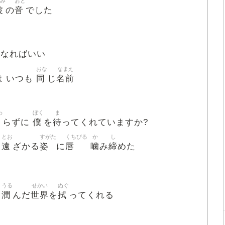
み
おと
波
音
の
でした
になればいい
おな
なまえ
同
名前
は いつも
じ
わ
ぼく
ま
変
僕
待
らずに
を
ってくれていますか?
とお
すがた
くちびる
か
し
遠
姿
唇
噛
締
り
ざかる
に
み
めた
うる
せかい
ぬぐ
潤
世界
拭
に
んだ
を
ってくれる