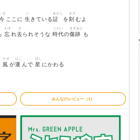
いま
い
あかし
きざ
今
生
証
刻
ここに
きている
を
むよ
わす
さ
じたい
きずあと
忘
去
時代
傷跡
も
れ
られそうな
の
も
かぜ
はこ
ほし
風
運
星
に
が
んで
にかわる
みんなのレビュー（1）