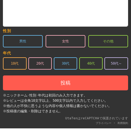
性別
男性
女性
その他
年代
10代
20代
30代
40代
50代～
投稿
※ニックネーム･性別･年代は初回のみ入力できます。
※レビューは全角10文字以上、500文字以内で入力してください。
※他の人が不快に思うような内容や個人情報は書かないでください。
※投稿後の編集・削除はできません。
UtaTenはreCAPTCHAで保護されています
-
プライバシー
利用契約