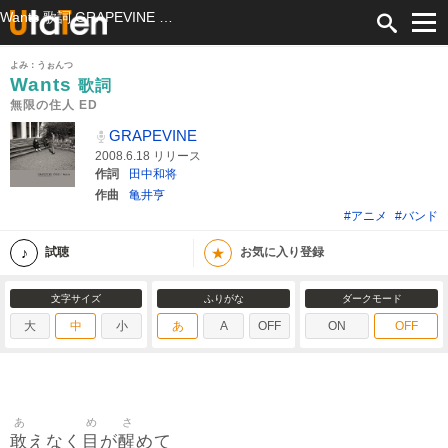
Wants 歌詞 GRAPEVINE 無限の住人 ED ふりがな付
よみ：うぉんつ
Wants
歌詞
無限の住人 ED
GRAPEVINE
2008.6.18 リリース
作詞
田中和将
作曲
亀井亨
#アニメ
#バンド
★
試聴
お気に入り登録
文字サイズ
ふりがな
ダークモード
大
中
小
あ
A
OFF
ON
OFF
あ
め
さ
敢
目
醒
えなく
が
めて