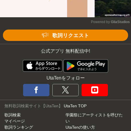
Powered by 
GliaStudios
Mute
歌詞リクエスト
公式アプリ 無料配信中!
UtaTenをフォロー
無料歌詞検索サイト【UtaTen】
UtaTen TOP
歌詞検索
学園祭にアーティストを呼びた
マイページ
い
歌詞ランキング
UtaTenの使い方