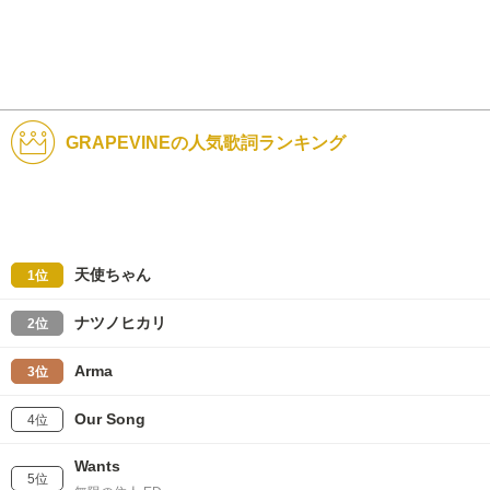
GRAPEVINEの人気歌詞ランキング
天使ちゃん
1位
ナツノヒカリ
2位
Arma
3位
Our Song
4位
Wants
5位