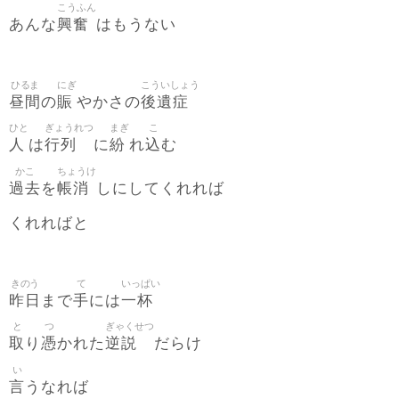
こうふん
興奮
あんな
はもうない
ひるま
にぎ
こういしょう
昼間
賑
後遺症
の
やかさの
ひと
ぎょうれつ
まぎ
こ
人
行列
紛
込
は
に
れ
む
かこ
ちょうけ
過去
帳消
を
しにしてくれれば
くれればと
きのう
て
いっぱい
昨日
手
一杯
まで
には
と
つ
ぎゃくせつ
取
憑
逆説
り
かれた
だらけ
い
言
うなれば