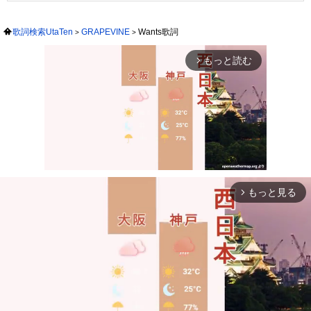
歌詞検索UtaTen
GRAPEVINE
Wants歌詞
もっと読む
arrow_forward_ios
もっと見る
arrow_forward_ios
Mute