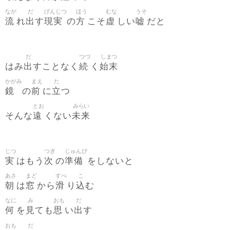
なが
だ
げんじつ
ほう
むな
うそ
流
出
現実
方
虚
嘘
れ
す
の
こそ
しい
だと
だ
つづ
しまつ
出
続
始末
はみ
すことなく
く
かがみ
まえ
た
鏡
前
立
の
に
つ
とお
みらい
遠
未来
そんな
くない
じつ
つぎ
じゅんび
実
次
準備
はもう
の
をしないと
あさ
まど
すべ
こ
朝
窓
滑
込
は
から
り
む
なに
み
おも
だ
何
見
思
出
を
ても
い
す
おも
だ