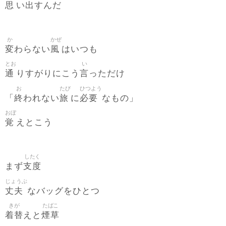
思
出
い
すんだ
か
かぜ
変
風
わらない
はいつも
とお
い
通
言
りすがりにこう
っただけ
お
たび
ひつよう
終
旅
必要
「
われない
に
なもの」
おぼ
覚
えとこう
したく
支度
まず
じょうぶ
丈夫
なバッグをひとつ
きが
たばこ
着替
煙草
えと