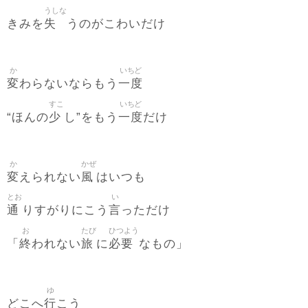
うしな
失
きみを
うのがこわいだけ
か
いちど
変
一度
わらないならもう
すこ
いちど
少
一度
“ほんの
し”をもう
だけ
か
かぜ
変
風
えられない
はいつも
とお
い
通
言
りすがりにこう
っただけ
お
たび
ひつよう
終
旅
必要
「
われない
に
なもの」
ゆ
行
どこへ
こう