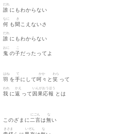
だれ
誰
にもわからない
なに
き
何
聞
も
こえないさ
だれ
誰
にもわからない
おに
こ
鬼
子
の
だったってよ
はね
て
かか
わら
羽
手
呵々
笑
を
にして
と
って
われ
かえ
いんがおうほう
我
返
因果応報
に
って
とは
にごん
な
二言
無
このざまに
は
い
きさま
いぞん
な