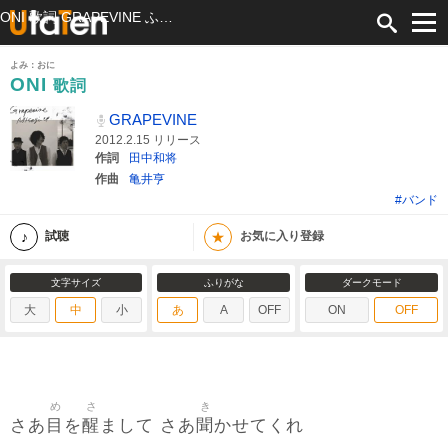
ONI 歌詞 GRAPEVINE ふりがな付
よみ：おに
ONI
歌詞
GRAPEVINE
2012.2.15 リリース
作詞
田中和将
作曲
亀井亨
#バンド
★
試聴
お気に入り登録
文字サイズ
ふりがな
ダークモード
大
中
小
あ
A
OFF
ON
OFF
め
さ
き
目
醒
聞
さあ
を
まして さあ
かせてくれ