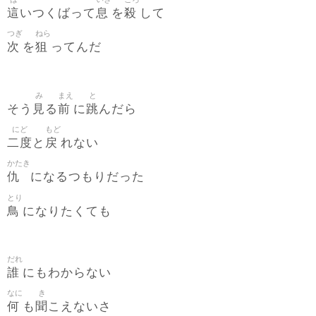
這
息
殺
いつくばって
を
して
つぎ
ねら
次
狙
を
ってんだ
み
まえ
と
見
前
跳
そう
る
に
んだら
にど
もど
二度
戻
と
れない
かたき
仇
になるつもりだった
とり
鳥
になりたくても
だれ
誰
にもわからない
なに
き
何
聞
も
こえないさ