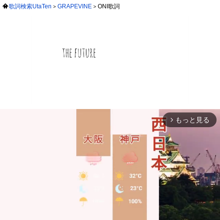
歌詞検索UtaTen
GRAPEVINE
ONI歌詞
もっと見る
arrow_forward_ios