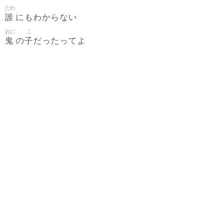
だれ
誰
にもわからない
おに
こ
鬼
子
の
だったってよ