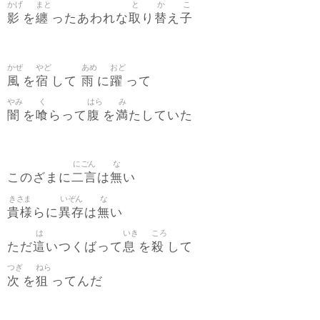
かげ
まと
と
か
こ
影
纏
取
替
子
を
ったあわれな
り
え
かぜ
やど
あめ
おど
風
宿
雨
躍
を
して
に
って
やみ
く
はら
み
闇
喰
腹
満
を
らって
を
たしていた
にごん
な
二言
無
このざまに
は
い
きさま
いぞん
な
貴様
異存
無
らに
は
い
は
いき
ころ
這
息
殺
ただ
いつくばって
を
して
つぎ
ねら
次
狙
を
ってんだ