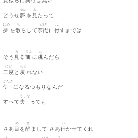
貴様
異存
無
らに
は
い
ゆめ
み
夢
見
どうせ
を
たって
ゆめ
ち
だび
ふ
夢
散
荼毘
付
を
らして
に
すまでは
み
まえ
と
見
前
跳
そう
る
に
んだら
にど
もど
二度
戻
と
れない
かたき
仇
になるつもりなんだ
うしな
失
すべて
っても
め
さ
い
目
醒
行
さあ
を
まして さあ
かせてくれ
は
いき
ころ