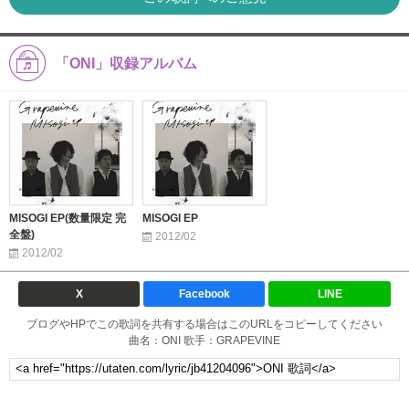
「ONI」収録アルバム
MISOGI EP(数量限定 完
MISOGI EP
全盤)
2012/02
2012/02
X
Facebook
LINE
ブログやHPでこの歌詞を共有する場合はこのURLをコピーしてください
曲名：ONI 歌手：GRAPEVINE