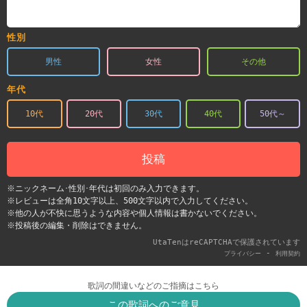
性別
男性
女性
その他
年代
10代
20代
30代
40代
50代～
投稿
※ニックネーム･性別･年代は初回のみ入力できます。
※レビューは全角10文字以上、500文字以内で入力してください。
※他の人が不快に思うような内容や個人情報は書かないでください。
※投稿後の編集・削除はできません。
UtaTenはreCAPTCHAで保護されています
-
プライバシー
利用契約
歌詞の間違いなどのご指摘はこちら
この歌詞へのご意見