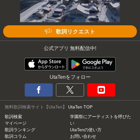
次の動画まで 3
キャンセル
歌詞リクエスト
公式アプリ 無料配信中!
UtaTenをフォロー
無料歌詞検索サイト【UtaTen】
UtaTen TOP
歌詞検索
学園祭にアーティストを呼びた
マイページ
い
歌詞ランキング
UtaTenの使い方
歌詞コラム
お問い合わせ