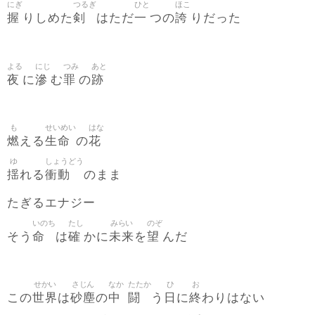
にぎ
つるぎ
ひと
ほこ
握
剣
一
誇
りしめた
はただ
つの
りだった
よる
にじ
つみ
あと
夜
滲
罪
跡
に
む
の
も
せいめい
はな
燃
生命
花
える
の
ゆ
しょうどう
揺
衝動
れる
のまま
たぎるエナジー
いのち
たし
みらい
のぞ
命
確
未来
望
そう
は
かに
を
んだ
せかい
さじん
なか
たたか
ひ
お
世界
砂塵
中
闘
日
終
この
は
の
う
に
わりはない