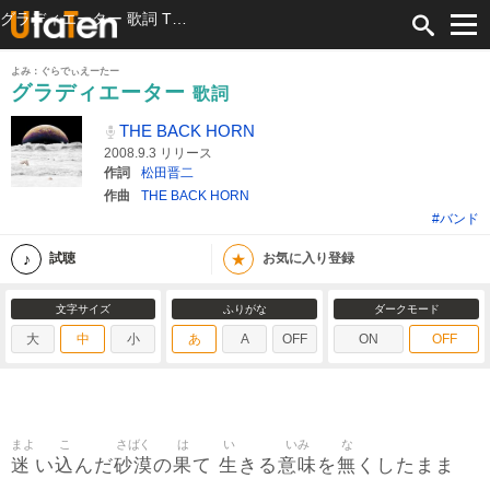
グラディエーター 歌詞 THE BACK HORN ふりがな付
よみ：ぐらでぃえーたー
グラディエーター
歌詞
THE BACK HORN
2008.9.3 リリース
作詞
松田晋二
作曲
THE BACK HORN
#バンド
★
試聴
お気に入り登録
文字サイズ
ふりがな
ダークモード
大
中
小
あ
A
OFF
ON
OFF
まよ
こ
さばく
は
い
いみ
な
迷
込
砂漠
果
生
意味
無
い
んだ
の
て
きる
を
くしたまま