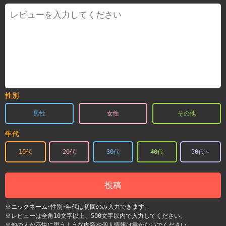
性別
男性
女性
その他
年代
10代
20代
30代
40代
50代～
投稿
※ニックネーム･性別･年代は初回のみ入力できます。
※レビューは全角10文字以上、500文字以内で入力してください。
※他の人が不快に思うような内容や個人情報は書かないでください。