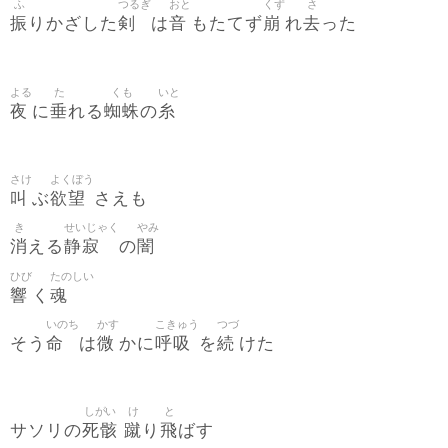
ふ
つるぎ
おと
くず
さ
振
剣
音
崩
去
りかざした
は
もたてず
れ
った
よる
た
くも
いと
夜
垂
蜘蛛
糸
に
れる
の
さけ
よくぼう
叫
欲望
ぶ
さえも
き
せいじゃく
やみ
消
静寂
闇
える
の
ひび
たのしい
響
魂
く
いのち
かす
こきゅう
つづ
命
微
呼吸
続
そう
は
かに
を
けた
しがい
け
と
死骸
蹴
飛
サソリの
り
ばす