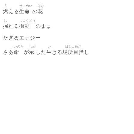
も
せいめい
はな
燃
生命
花
える
の
ゆ
しょうどう
揺
衝動
れる
のまま
たぎるエナジー
いのち
しめ
い
ばしょめざ
命
示
生
場所目指
さあ
が
した
きる
し