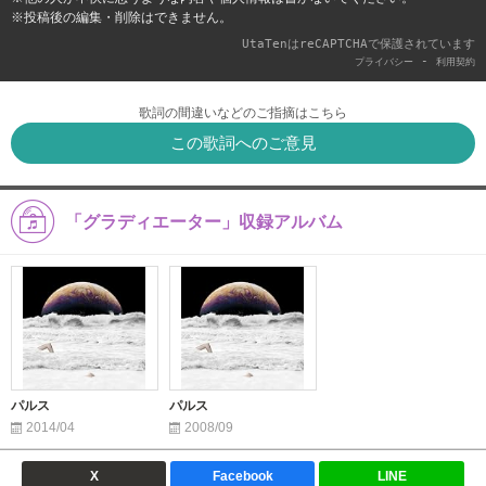
※投稿後の編集・削除はできません。
UtaTenはreCAPTCHAで保護されています
-
プライバシー
利用契約
歌詞の間違いなどのご指摘はこちら
この歌詞へのご意見
「グラディエーター」収録アルバム
パルス
パルス
2014/04
2008/09
X
Facebook
LINE