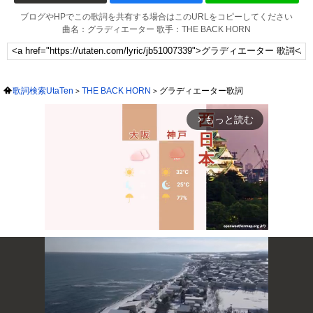
ブログやHPでこの歌詞を共有する場合はこのURLをコピーしてください
曲名：グラディエーター 歌手：THE BACK HORN
歌詞検索UtaTen
THE BACK HORN
グラディエーター歌詞
もっと読む
arrow_forward_ios
Mute