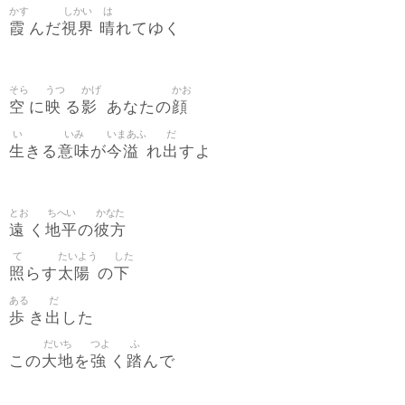
かす
しかい
は
霞
視界
晴
んだ
れてゆく
そら
うつ
かげ
かお
空
映
影
顔
に
る
あなたの
い
いみ
いまあふ
だ
生
意味
今溢
出
きる
が
れ
すよ
とお
ちへい
かなた
遠
地平
彼方
く
の
て
たいよう
した
照
太陽
下
らす
の
ある
だ
歩
出
き
した
だいち
つよ
ふ
大地
強
踏
この
を
く
んで