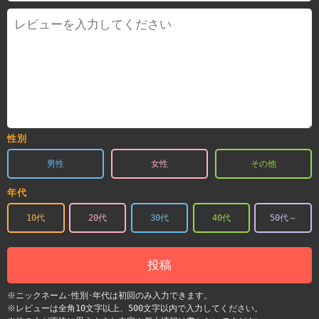
性別
男性
女性
その他
年代
10代
20代
30代
40代
50代～
投稿
※ニックネーム･性別･年代は初回のみ入力できます。
※レビューは全角10文字以上、500文字以内で入力してください。