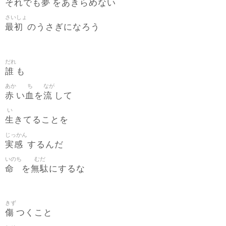
夢
それでも
をあきらめない
さいしょ
最初
のうさぎになろう
だれ
誰
も
あか
ち
なが
赤
血
流
い
を
して
い
生
きてることを
じっかん
実感
するんだ
いのち
むだ
命
無駄
を
にするな
きず
傷
つくこと