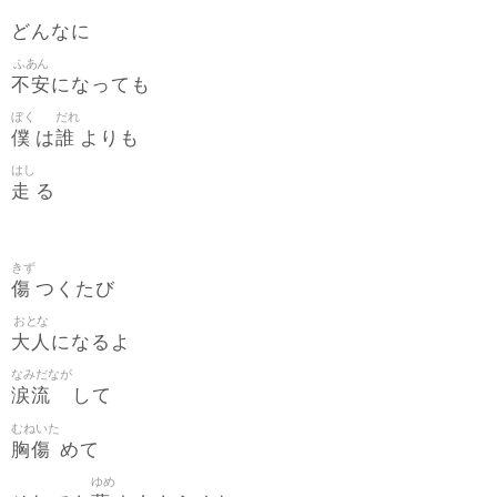
どんなに
ふあん
不安
になっても
ぼく
だれ
僕
誰
は
よりも
はし
走
る
きず
傷
つくたび
おとな
大人
になるよ
なみだなが
涙流
して
むねいた
胸傷
めて
ゆめ