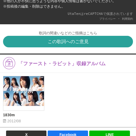
※他の人が不快に思うような内容や個人情報は書かないでください。
※投稿後の編集・削除はできません。
UtaTenはreCAPTCHAで保護されています
-
プライバシー
利用契約
歌詞の間違いなどのご指摘はこちら
この歌詞へのご意見
「ファースト・ラビット」収録アルバム
1830m
2012/08
X
Facebook
LINE