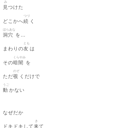
み
見
つけた
つづ
続
どこかへ
く
ほらあな
洞穴
を…
とも
友
まわりの
は
くらやみ
暗闇
その
を
のぞ
覗
ただ
くだけで
うご
動
かない
なぜだか
き
来
ドキドキして
て