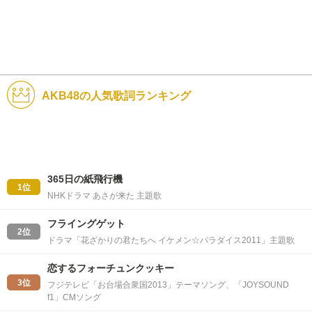
AKB48の人気歌詞ランキング
365日の紙飛行機
1位
NHKドラマ あさが来た 主題歌
フライングゲット
2位
ドラマ「花ざかりの君たちへ イケメン☆パラダイス2011」主題歌
恋するフォーチュンクッキー
3位
フジテレビ「お台場合衆国2013」テーマソング、「JOYSOUND
f1」CMソング