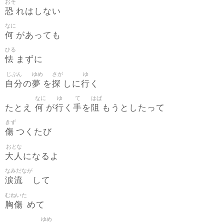
おそ
恐
れはしない
なに
何
があっても
ひる
怯
まずに
じぶん
ゆめ
さが
ゆ
自分
夢
探
行
の
を
しに
く
なに
ゆ
て
はば
何
行
手
阻
たとえ
が
く
を
もうとしたって
きず
傷
つくたび
おとな
大人
になるよ
なみだなが
涙流
して
むねいた
胸傷
めて
ゆめ