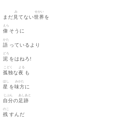
み
せかい
見
世界
まだ
てない
を
えら
偉
そうに
かた
語
っているより
どろ
泥
をはねろ!
こどく
よる
孤独
夜
な
も
ほし
みかた
星
味方
を
に
じぶん
あしあと
自分
足跡
の
のこ
残
すんだ