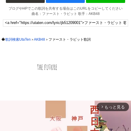
ブログやHPでこの歌詞を共有する場合はこのURLをコピーしてください
曲名：ファースト・ラビット 歌手：AKB48
歌詞検索UtaTen
AKB48
ファースト・ラビット歌詞
もっと見る
arrow_forward_ios