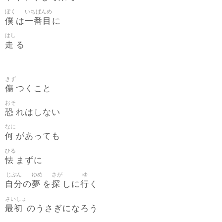
ぼく
いちばんめ
僕
一番目
は
に
はし
走
る
きず
傷
つくこと
おそ
恐
れはしない
なに
何
があっても
ひる
怯
まずに
じぶん
ゆめ
さが
ゆ
自分
夢
探
行
の
を
しに
く
さいしょ
最初
のうさぎになろう