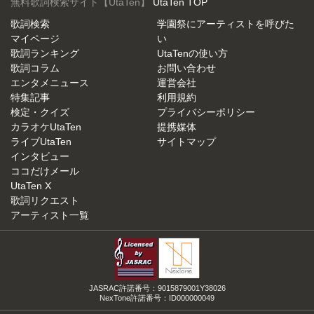
無料歌詞検索サイト【UtaTen】
UtaTen TOP
歌詞検索
学園祭にアーティストを呼びた
マイページ
い
歌詞ランキング
UtaTenの使い方
歌詞コラム
お問い合わせ
エンタメニュース
運営会社
特集記事
利用規約
検定・クイズ
プライバシーポリシー
カラオケUtaTen
提携媒体
ライブUtaTen
サイトマップ
インタビュー
ココだけメール
UtaTen X
歌詞リクエスト
アーティスト一覧
JASRAC許諾番号：9015879001Y38026
NexTone許諾番号：ID000000049