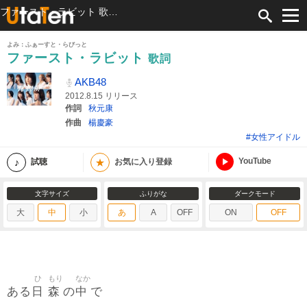
ファースト・ラビット 歌詞 AKB48 ふりがな付
よみ：ふぁーすと・らびっと
ファースト・ラビット
歌詞
AKB48
2012.8.15 リリース
作詞
秋元康
作曲
楊慶豪
#女性アイドル
YouTube
★
試聴
お気に入り登録
文字サイズ
ふりがな
ダークモード
大
中
小
あ
A
OFF
ON
OFF
ひ
もり
なか
日
森
中
ある
の
で