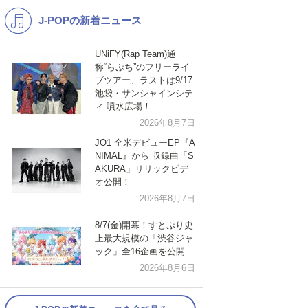
J-POPの新着ニュース
K-POP
バンド
演歌・歌謡
洋楽
UNiFY(Rap Team)通
称“らぷち”のフリーライ
VTuber
ディズニー
ブツアー、ラストは9/17
池袋・サンシャインシテ
ィ 噴水広場！
2026年8月7日
JO1 全米デビューEP『A
NIMAL』から 収録曲「S
AKURA」リリックビデ
オ公開！
2026年8月7日
8/7(金)開幕！すとぷり史
上最大規模の「渋谷ジャ
ック」全16企画を公開
2026年8月6日