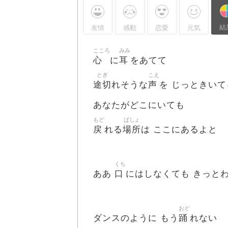
結
友情
感動
恋愛
元気
こころ
みみ
心
耳
に
をあてて
とぎ
こえ
途切
声
れそうな
を じっときいて
あなたがどこにいても
もど
ばしょ
戻
場所
れる
は ここにあるよと
くち
口
ああ
にはしなくても きっと
おど
踊
ダンスのように もう
れない