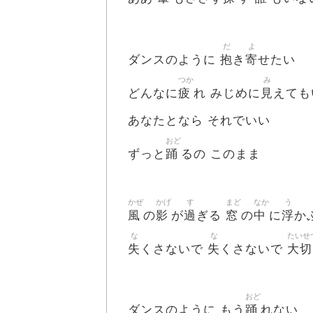
だ
よ
抱
寄
ダンスのように
き
せたい
つか
み
疲
見
どんなに
れ みじめに
えても
あなたとなら それでいい
おど
踊
ずっと
るの このまま
かぜ
かげ
す
まど
なか
う
風
影
過
窓
中
浮
の
が
ぎる
の
に
か
な
な
たいせ
失
失
大切
くさないで
くさないで
おど
踊
ダンスのように もう
れない