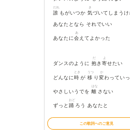
だれ
き
誰
気
もがいつか
づいてしまうけ
あなたとなら それでいい
あ
会
あなたに
えてよかった
だ
よ
抱
寄
ダンスのように
き
せたい
とき
うつ
か
時
移
変
どんなに
が
り
わってい
はな
離
やさしいうでを
さない
おど
踊
ずっと
ろう あなたと
この歌詞へのご意見