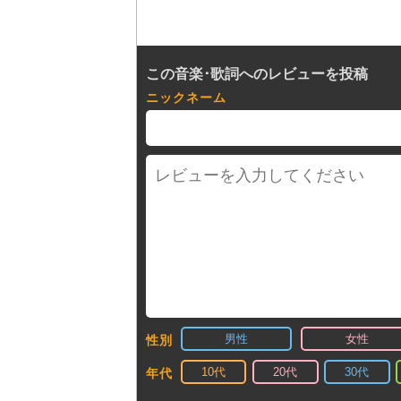
この音楽･歌詞へのレビューを投稿
ニックネーム
男性
女性
性別
10代
20代
30代
年代