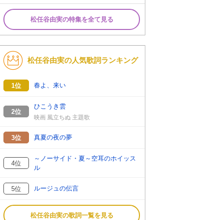
松任谷由実の特集を全て見る
松任谷由実の人気歌詞ランキング
春よ、来い
1位
ひこうき雲
2位
映画 風立ちぬ 主題歌
真夏の夜の夢
3位
～ノーサイド・夏～空耳のホイッス
4位
ル
ルージュの伝言
5位
松任谷由実の歌詞一覧を見る