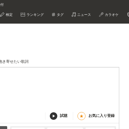
な付
検定
ランキング
タグ
ニュース
カラオケ
抱き寄せたい歌詞
試聴
お気に入り登録
★