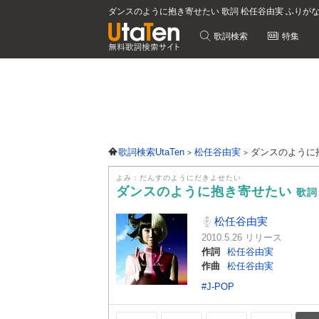
ダンスのように抱き寄せたい 歌詞 松任谷由実 ふりが
歌詞検索
特集
歌詞検索UtaTen
松任谷由実
ダンスのように
よみ：だんすのようにだきよせたい
ダンスのように抱き寄せたい
歌詞
松任谷由実
2010.5.26 リリース
作詞
松任谷由実
作曲
松任谷由実
#J-POP