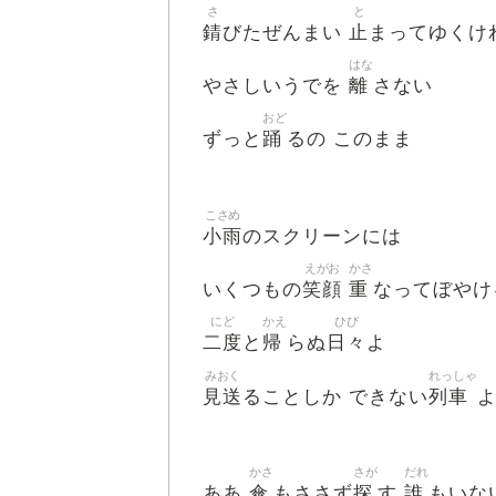
さ
と
錆
止
びたぜんまい
まってゆくけ
はな
離
やさしいうでを
さない
おど
踊
ずっと
るの このまま
こさめ
小雨
のスクリーンには
えがお
かさ
笑顔
重
いくつもの
なってぼやけ
にど
かえ
ひび
二度
帰
日々
と
らぬ
よ
みおく
れっしゃ
見送
列車
ることしか できない
かさ
さが
だれ
傘
探
誰
ああ
もささず
す
もいな