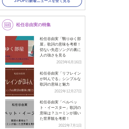
J-POPの新着ニュースを全て見る
松任谷由実の特集
松任谷由実「翳りゆく部
屋」歌詞の意味を考察！
切ない失恋ソングの裏に
人の強さを見る
2023年6月16日
松任谷由実「リフレイン
が叫んでる」シンプルな
歌詞の意味と魅力
2022年12月27日
松任谷由実「ベルベッ
ト・イースター」歌詞の
意味は？ユーミンが描い
た世界観を考察！
2022年7月1日