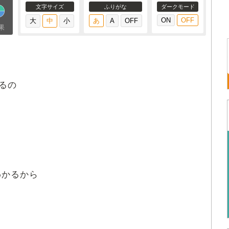
文字サイズ
ふりがな
ダークモード
果
るの
わかるから