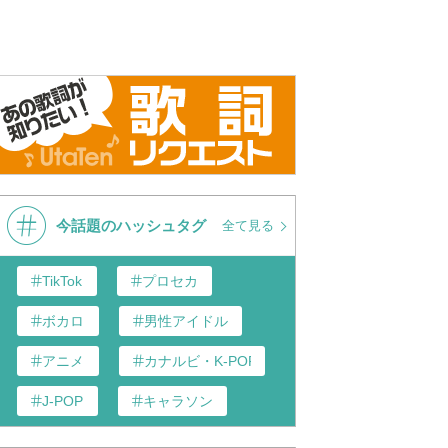
今話題のハッシュタグ
全て見る
TikTok
プロセカ
ボカロ
男性アイドル
アニメ
カナルビ・K-POP和訳
J-POP
キャラソン
あんスタ
歌い手