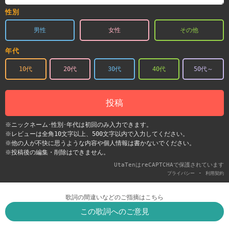
性別
男性
女性
その他
年代
10代
20代
30代
40代
50代～
投稿
※ニックネーム･性別･年代は初回のみ入力できます。
※レビューは全角10文字以上、500文字以内で入力してください。
※他の人が不快に思うような内容や個人情報は書かないでください。
※投稿後の編集・削除はできません。
UtaTenはreCAPTCHAで保護されています
-
プライバシー
利用契約
歌詞の間違いなどのご指摘はこちら
この歌詞へのご意見