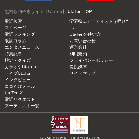
無料歌詞検索サイト【UtaTen】
UtaTen TOP
歌詞検索
学園祭にアーティストを呼びた
マイページ
い
歌詞ランキング
UtaTenの使い方
歌詞コラム
お問い合わせ
エンタメニュース
運営会社
特集記事
利用規約
検定・クイズ
プライバシーポリシー
カラオケUtaTen
提携媒体
ライブUtaTen
サイトマップ
インタビュー
ココだけメール
UtaTen X
歌詞リクエスト
アーティスト一覧
JASRAC許諾番号：9015879001Y38026