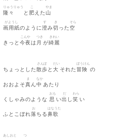
りゅうりゅう
こ
やま
隆々
肥
山
と
えた
がようし
す
き
そら
画用紙
澄
切
空
のように
み
った
こんや
つき
きれい
今夜
月
綺麗
きっと
は
が
さんぽ
だい
ぼうけん
散歩
大
冒険
ちょっとした
と
それた
の
ま
なか
真
中
おおよそ
ん
あたり
おも
だ
わら
思
出
笑
くしゃみのような
い
し
い
お
はなうた
落
鼻歌
ふとこぼれ
ちる
あしおと
つ