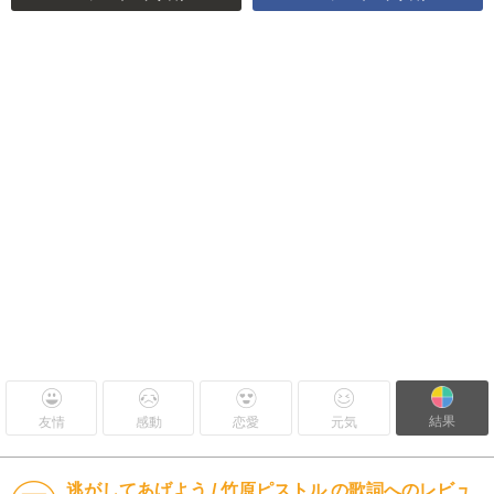
結果
友情
感動
恋愛
元気
逃がしてあげよう / 竹原ピストル の歌詞へのレビュ