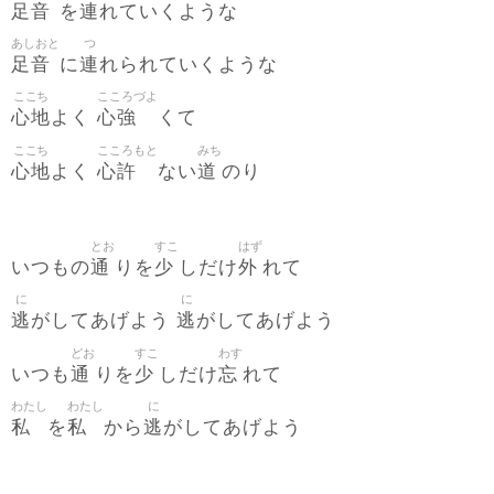
足音
連
を
れていくような
あしおと
つ
足音
連
に
れられていくような
ここち
こころづよ
心地
心強
よく
くて
ここち
こころもと
みち
心地
心許
道
よく
ない
のり
とお
すこ
はず
通
少
外
いつもの
りを
しだけ
れて
に
に
逃
逃
がしてあげよう
がしてあげよう
どお
すこ
わす
通
少
忘
いつも
りを
しだけ
れて
わたし
わたし
に
私
私
逃
を
から
がしてあげよう