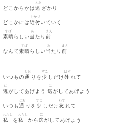
とお
遠
どこからかは
ざかり
ちかづ
近付
どこかには
いていく
すば
あ
まえ
素晴
当
前
らしい
たり
すば
あ
まえ
素晴
当
前
なんて
らしい
たり
とお
すこ
はず
通
少
外
いつもの
りを
しだけ
れて
に
に
逃
逃
がしてあげよう
がしてあげよう
どお
すこ
わす
通
少
忘
いつも
りを
しだけ
れて
わたし
わたし
に
私
私
逃
を
から
がしてあげよう