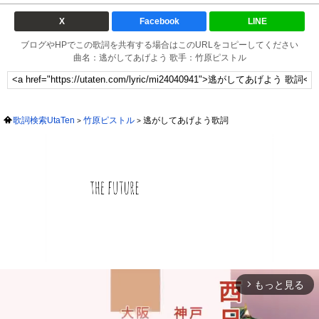
X
Facebook
LINE
ブログやHPでこの歌詞を共有する場合はこのURLをコピーしてください
曲名：逃がしてあげよう 歌手：竹原ピストル
歌詞検索UtaTen
竹原ピストル
逃がしてあげよう歌詞
もっと見る
arrow_forward_ios