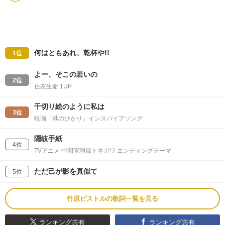
何はともあれ、乾杯や!!
1位
よー、そこの若いの
2位
住友生命 1UP
千切り絵のように私は
3位
映画「港のひかり」インスパイアソング
隠岐手紙
4位
TVアニメ 中間管理録トネガワ エンディングテーマ
ただ己が影を真似て
5位
竹原ピストルの歌詞一覧を見る
ランキング共有
ランキング共有