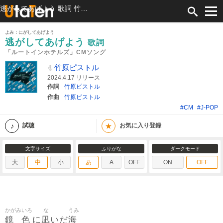
逃がしてあげよう 歌詞 竹原ピストル 「ルートインホテルズ」CMソング ふりがな付
よみ：にがしてあげよう
逃がしてあげよう
歌詞
「ルートインホテルズ」CMソング
竹原ピストル
2024.4.17 リリース
作詞
竹原ピストル
作曲
竹原ピストル
#CM
#J-POP
★
試聴
お気に入り登録
文字サイズ
ふりがな
ダークモード
大
中
小
あ
A
OFF
ON
OFF
かがみ
いろ
な
うみ
鏡
色
凪
海
に
いだ