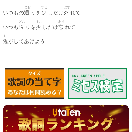
とお
すこ
はず
通
少
外
いつもの
りを
しだけ
れて
どお
すこ
わす
通
少
忘
いつも
りを
しだけ
れて
に
逃
がしてあげよう