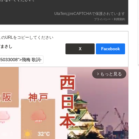
UtaTenはreCAPTCHAで保護されています
-
プライバシー
利用契約
このURLをコピーしてください
だまさし
X
Facebook
もっと見る
arrow_forward_ios