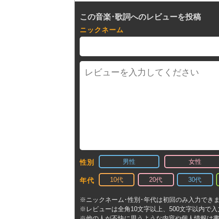
この音楽･歌詞へのレビューを投稿
ニックネーム
男性
女性
性別
10代
20代
30代
年代
※ニックネーム･性別･年代は初回のみ入力でき
※レビューは全角10文字以上、500文字以内で
※他の人が不快に思うような内容や個人情報は