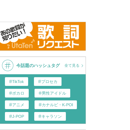
今話題のハッシュタグ
全て見る
TikTok
プロセカ
ボカロ
男性アイドル
アニメ
カナルビ・K-POP和訳
J-POP
キャラソン
あんスタ
歌い手