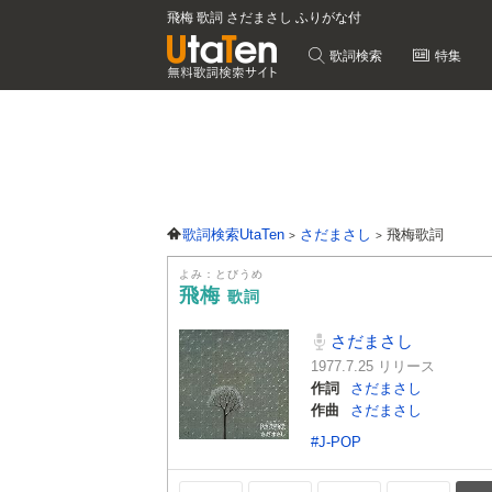
飛梅 歌詞 さだまさし ふりがな付
歌詞検索
特集
歌詞検索UtaTen
さだまさし
飛梅歌詞
よみ：とびうめ
飛梅
歌詞
さだまさし
1977.7.25 リリース
作詞
さだまさし
作曲
さだまさし
#J-POP