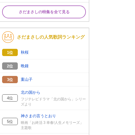
さだまさしの特集を全て見る
さだまさしの人気歌詞ランキング
秋桜
1位
晩鐘
2位
案山子
3位
北の国から
4位
フジテレビドラマ「北の国から」シリー
ズより
神さまの言うとおり
5位
映画「お終活 3 幸春!人生メモリーズ」
主題歌