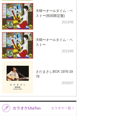
天晴〜オールタイム・ベ
スト〜(初回限定盤)
2013/06
天晴〜オールタイム・ベ
スト〜
2013/06
さだまさしBOX 1976-19
78
2010/07
カラオケUtaTen
カラオケ一覧