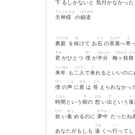
下
気付
るしかないと
かなかった
てんじんさま
ほそみち
天神様
細道
の
うらにわ
ぬ
いし
ちゃや
よ
裏庭
抜
石
茶屋
寄
を
けて お
の
へ
きみ
ぼく
はんぶん
うめがえ
も
君
僕
半分
梅ヶ枝
餅
がひとつ
が
らいねん
ふたり
こ
来年
二人
来
も
で
れるといいのに
ぼく
こえ
きみ
こた
僕
声
君
答
の
に
は
えられなかっ
じかん
き
おも
で
ら
時間
樹
想
出
落
という
の
い
という
ひろ
あつ
むちゅう
拾
集
夢中
い
めるのに
だったね
とお
い
遠
行
あなたがもしも
くへ
ってし