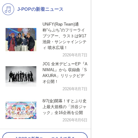
J-POPの新着ニュース
K-POP
演歌・歌謡
バンド
洋楽
UNiFY(Rap Team)通
称“らぷち”のフリーライ
VTuber
ディズニー
ブツアー、ラストは9/17
池袋・サンシャインシテ
ィ 噴水広場！
2026年8月7日
JO1 全米デビューEP『A
NIMAL』から 収録曲「S
AKURA」リリックビデ
オ公開！
2026年8月7日
8/7(金)開幕！すとぷり史
上最大規模の「渋谷ジャ
ック」全16企画を公開
2026年8月6日