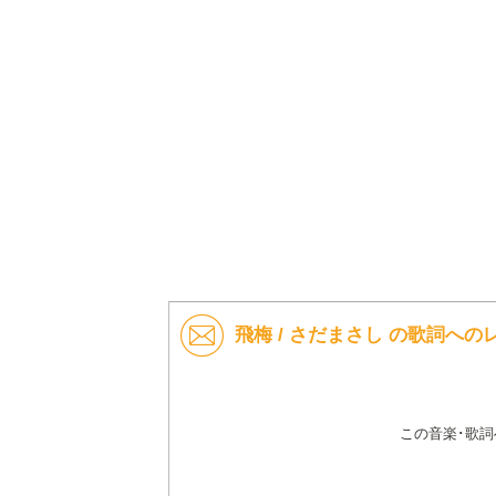
飛梅 / さだまさし の歌詞への
この音楽･歌