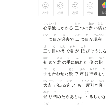
結
友情
感動
恋愛
元気
しんじいけ
みっ
あか
はし
心字池
三
赤
橋
にかかる
つの
い
ひと
め
かこ
ふた
め
げんざい
一
目
過去
二
目
現在
つ
が
で
つ
が
み
め
はし
きみ
ころ
三
目
橋
君
転
つ
の
で
が
びそうに
はじ
きみ
て
ふ
ぼく
ゆび
初
君
手
触
僕
指
めて
の
に
れた
の
て
あ
あと
きみ
みくじ
ひ
手
合
後
君
神籤
を
わせた
で
は
を
だいきち
で
まで
いちど
ひ
なお
大吉
出
迄
一度
引
直
が
る
と も
き
のぼ
つ
くだ
登
詰
下
り
めたらあとは
るしか
くだ
きづ