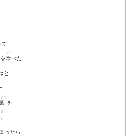
って
ち
た
喰
を
べた
ねと
た
くよう
葉
を
きみ
君
まったら