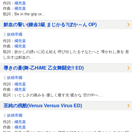
作詞：
橘尭葉
作曲：
橘尭葉
歌詞：Be in the grip or...
鮮血の誓い(錬金3級 まじかる?ぽか～ん OP)
妖精帝國
作詞：
橘尭葉
作曲：
橘尭葉
歌詞：妖かしの誘いに応え給え 呼び出したるそなたへと 導かれし身を 差
し出すは鮮血の...
導きの蒼(舞-乙HiME 乙女舞闘史!! ED)
妖精帝國
作詞：
橘尭葉
作曲：
橘尭葉
歌詞：いとしさの痛みを 優しく癒す光 暖かな 空の中へ ...
至純の残酷(Venus Versus Virus ED)
妖精帝國
作詞：
橘尭葉
作曲：
橘尭葉