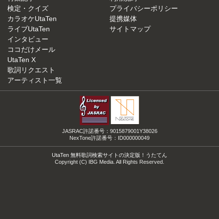
検定・クイズ
プライバシーポリシー
カラオケUtaTen
提携媒体
ライブUtaTen
サイトマップ
インタビュー
ココだけメール
UtaTen X
歌詞リクエスト
アーティスト一覧
JASRAC許諾番号：9015879001Y38026
NexTone許諾番号：ID000000049
UtaTen 無料歌詞検索サイトの決定版！うたてん
Copyright (C) IBG Media. All Rights Reserved.