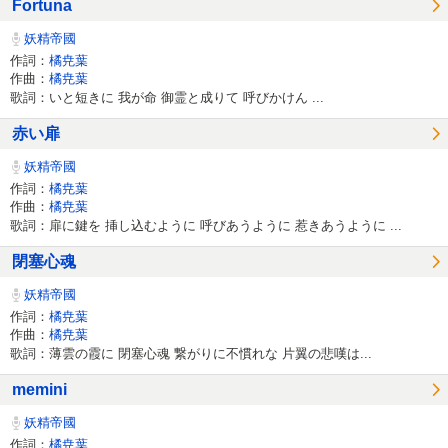
Fortuna
妖精帝國
作詞：
橘尭葉
作曲：
橘尭葉
歌詞：いと短きに 我が命 御霊と成りて 呼びかけん ...
赤い扉
妖精帝國
作詞：
橘尭葉
作曲：
橘尭葉
歌詞：扉に鍵を 挿し込むように 呼びあうように 惹きあうように ...
閉塞心魂
妖精帝國
作詞：
橘尭葉
作曲：
橘尭葉
歌詞：薄雲の霞に 閉塞心魂 繋がりに不慣れな 片翼の悲嘆は...
memini
妖精帝國
作詞：
橘尭葉