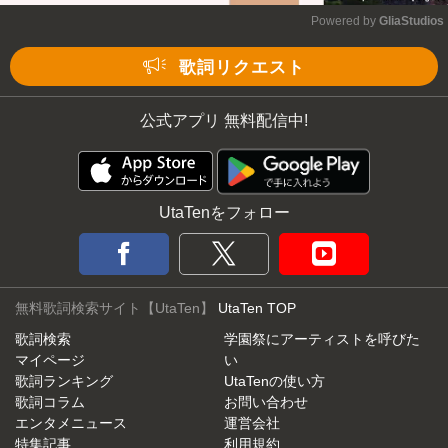
Powered by 
GliaStudios
Mute
歌詞リクエスト
公式アプリ 無料配信中!
UtaTenをフォロー
無料歌詞検索サイト【UtaTen】
UtaTen TOP
歌詞検索
学園祭にアーティストを呼びた
マイページ
い
歌詞ランキング
UtaTenの使い方
歌詞コラム
お問い合わせ
エンタメニュース
運営会社
特集記事
利用規約