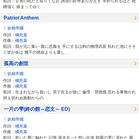
歌詞：甘美の罠だと知りてなお 誘惑の好奇あらがえず 求められるほど 呪
縛強く 絡まってゆく...
Patriot Anthem
妖精帝國
作詞：
橘尭葉
作曲：
橘尭葉
歌詞：我が元に集い 旗に忠義を 手にするは鉤の物理武装 枯れた池にそそ
ぐ皆が命は 幾千の惰命よりも重し...
孤高の創世
妖精帝國
作詞：
橘尭葉
作曲：
橘尭葉
歌詞：生まれながら負いし 罪で在るが故に 倫理、背徳感 恐れる事無かれ
抑え切れぬ衝動からの...
一片の雫(終の館～恋文～ ED)
妖精帝國
作詞：
橘尭葉
作曲：
橘尭葉
歌詞：乾いた唇に触れた 記憶 過ぎ去った想い出達 朝露の雫に濡れた 風