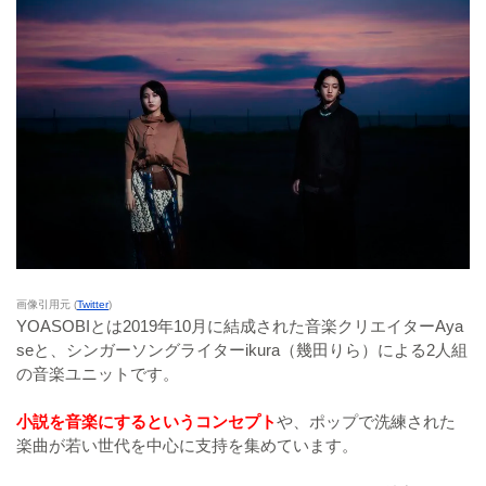
画像引用元 (
Twitter
)
YOASOBIとは2019年10月に結成された音楽クリエイターAya
seと、シンガーソングライターikura（幾田りら）による2人組
の音楽ユニットです。
小説を音楽にするというコンセプト
や、ポップで洗練された
楽曲が若い世代を中心に支持を集めています。