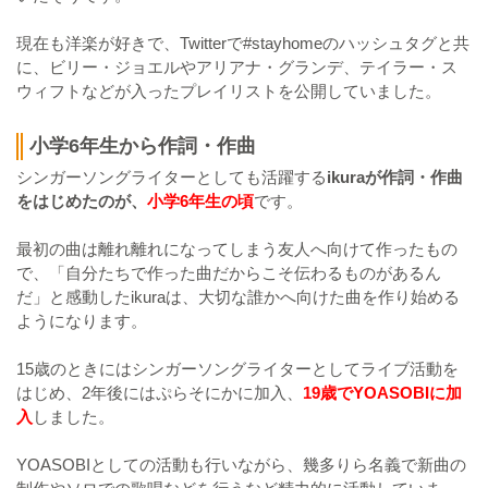
現在も洋楽が好きで、Twitterで#stayhomeのハッシュタグと共
に、ビリー・ジョエルやアリアナ・グランデ、テイラー・ス
ウィフトなどが入ったプレイリストを公開していました。
小学6年生から作詞・作曲
シンガーソングライターとしても活躍する
ikuraが作詞・作曲
をはじめたのが、
小学6年生の頃
です。
最初の曲は離れ離れになってしまう友人へ向けて作ったもの
で、「自分たちで作った曲だからこそ伝わるものがあるん
だ」と感動したikuraは、大切な誰かへ向けた曲を作り始める
ようになります。
15歳のときにはシンガーソングライターとしてライブ活動を
はじめ、2年後にはぷらそにかに加入、
19歳でYOASOBIに加
入
しました。
YOASOBIとしての活動も行いながら、幾多りら名義で新曲の