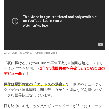
▲YOASOBI「夜に駆ける」 Official Music Video
「
夜に駆ける
」はYouTubeの再生回数が1億回を超え、ストリ
ーミングでも配信から
1年で3億回再生を突破したYOASOBIの
デビュー曲
です。
原作は星野舞夜の「タナトスの誘惑」
で、歌詞やミュージッ
クビデオは原作同様に闇や苦しみからの開放などを描いたダ
ークな世界観になっています。
打ち込みに加えロック風のギターやベースが入ったエモーシ