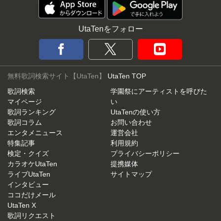
UtaTenをフォロー
無料歌詞検索サイト【UtaTen】
UtaTen TOP
歌詞検索
学園祭にアーティストを呼びた
マイページ
い
歌詞ランキング
UtaTenの使い方
歌詞コラム
お問い合わせ
エンタメニュース
運営会社
特集記事
利用規約
検定・クイズ
プライバシーポリシー
カラオケUtaTen
提携媒体
ライブUtaTen
サイトマップ
インタビュー
ココだけメール
UtaTen X
歌詞リクエスト