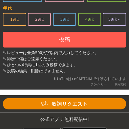
年代
10代
20代
30代
40代
50代～
投稿
※レビューは全角500文字以内で入力してください。
※誹謗中傷はご遠慮ください。
※ひとつの特集に1回のみ投稿できます。
※投稿の編集・削除はできません。
UtaTenはreCAPTCHAで保護されています
-
プライバシー
利用契約
歌詞リクエスト
公式アプリ 無料配信中!