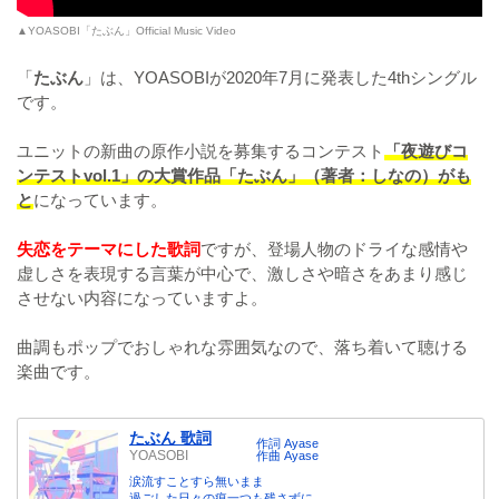
▲YOASOBI「たぶん」Official Music Video
「
たぶん
」は、YOASOBIが2020年7月に発表した4thシングル
です。
ユニットの新曲の原作小説を募集するコンテスト
「夜遊びコ
ンテストvol.1」の大賞作品「たぶん」（著者：しなの）がも
と
になっています。
失恋をテーマにした歌詞
ですが、登場人物のドライな感情や
虚しさを表現する言葉が中心で、激しさや暗さをあまり感じ
させない内容になっていますよ。
曲調もポップでおしゃれな雰囲気なので、落ち着いて聴ける
楽曲です。
たぶん 歌詞
作詞 Ayase
YOASOBI
作曲 Ayase
涙流すことすら無いまま
過ごした日々の痕一つも残さずに