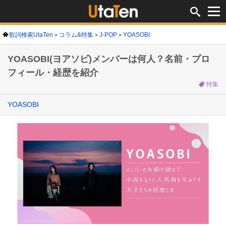
歌詞検索UtaTen
コラム&特集
J-POP
YOASOBI
YOASOBI(ヨアソビ)メンバーは何人？名前・プロ
フィール・経歴を紹介
特集
YOASOBI