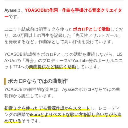
Ayase
は、
YOASOBIの作詞・作曲を手掛ける音楽クリエイタ
ー
です。
ユニット結成前は初音ミクを使った
ボカロPとして活動
してお
り、250万回以上の再生を記録した「先天性アサルトガール」
を発表するなど、作曲家として高い評価を受けています。
YOASOBI結成後もボカロPとしての活動を継続しながら、LiS
A×Uruの「再会」のプロデュースやYouTube発のボーカルユニ
ットTTJへの
楽曲提供など幅広く活動
しています。
ボカロPならではの曲制作
YOASOBIの個性的な楽曲は、AyaseのボカロPならではの曲
制作から誕生しています。
初音ミクを使ったデモ音源作成からスタート
し、レコーディ
ングの段階で
ikuraとよりベストな歌い方を話し合いながら進
めている
そうです。