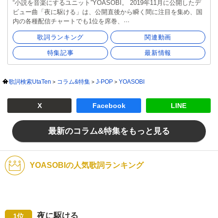
“小説を音楽にするユニット”YOASOBI。 2019年11月に公開したデ
ビュー曲「夜に駆ける」は、公開直後から瞬く間に注目を集め、国
内の各種配信チャートでも1位を席巻、···
歌詞ランキング
関連動画
特集記事
最新情報
歌詞検索UtaTen
コラム&特集
J-POP
YOASOBI
X
Facebook
LINE
最新のコラム&特集をもっと見る
YOASOBIの人気歌詞ランキング
夜に駆ける
1位