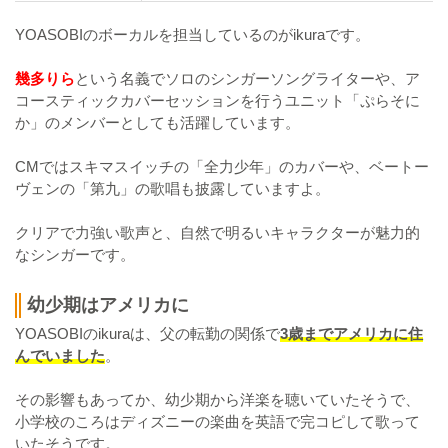
YOASOBIのボーカルを担当しているのがikuraです。
幾多りら
という名義でソロのシンガーソングライターや、ア
コースティックカバーセッションを行うユニット「ぷらそに
か」のメンバーとしても活躍しています。
CMではスキマスイッチの「全力少年」のカバーや、ベートー
ヴェンの「第九」の歌唱も披露していますよ。
クリアで力強い歌声と、自然で明るいキャラクターが魅力的
なシンガーです。
幼少期はアメリカに
YOASOBIのikuraは、父の転勤の関係で
3歳までアメリカに住
んでいました
。
その影響もあってか、幼少期から洋楽を聴いていたそうで、
小学校のころはディズニーの楽曲を英語で完コピして歌って
いたそうです。