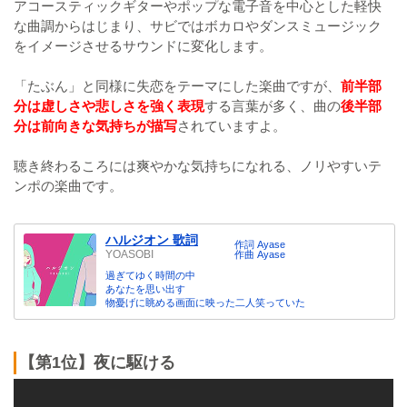
アコースティックギターやポップな電子音を中心とした軽快
な曲調からはじまり、サビではボカロやダンスミュージック
をイメージさせるサウンドに変化します。
「たぶん」と同様に失恋をテーマにした楽曲ですが、
前半部
分は虚しさや悲しさを強く表現
する言葉が多く、曲の
後半部
分は前向きな気持ちが描写
されていますよ。
聴き終わるころには爽やかな気持ちになれる、ノリやすいテ
ンポの楽曲です。
ハルジオン 歌詞
作詞 Ayase
YOASOBI
作曲 Ayase
過ぎてゆく時間の中
あなたを思い出す
物憂げに眺める画面に映った二人笑っていた
【第1位】夜に駆ける