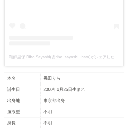
鞘師里保 Riho Sayashi(@riho_sayashi_insta)がシェアした投稿
本名
幾田りら
誕生日
2000年9月25日生まれ
出身地
東京都出身
血液型
不明
身長
不明