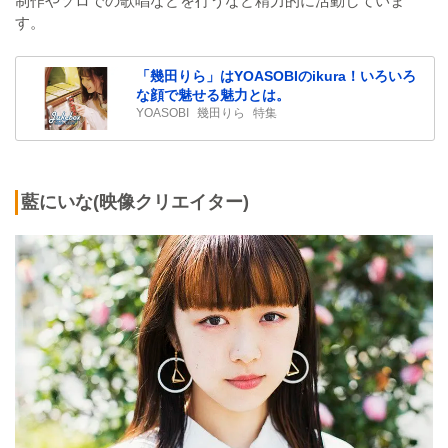
制作やソロでの歌唱などを行うなど精力的に活動していま
す。
「幾田りら」はYOASOBIのikura！いろいろ
な顔で魅せる魅力とは。
YOASOBI
幾田りら
特集
藍にいな(映像クリエイター)