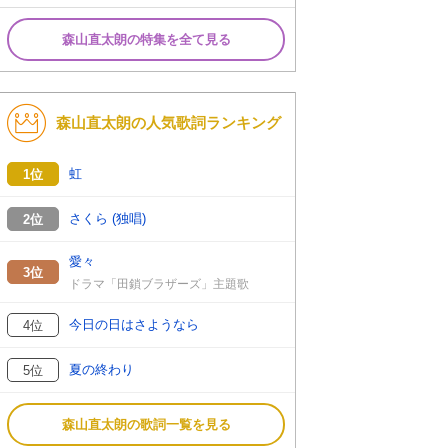
森山直太朗の特集を全て見る
森山直太朗の人気歌詞ランキング
虹
1位
さくら (独唱)
2位
愛々
3位
ドラマ「田鎖ブラザーズ」主題歌
今日の日はさようなら
4位
夏の終わり
5位
森山直太朗の歌詞一覧を見る