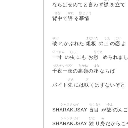
言
襟
立
ならばせめてと
わず
を
て
せな
かた
ぼじょう
背中
語
慕情
で
る
やぶ
まないた
うえ
こい
破
俎板
上
恋
れかぶれた
の
の
よ
いっすん
むし
なぐさ
一寸
虫
慰
の
にも お
められま
せんやいちや
たかね
はな
千夜一夜
高嶺
花
の
の
ならば
さき
さ
先
咲
バイト
には
くはずないぞと
シャラクセイ
もうもく
ゆえ
SHARAKUSAY
盲目
故
が
のん
シャラクセイ
ひと
み
SHARAKUSAY
独
身
り
だからこ