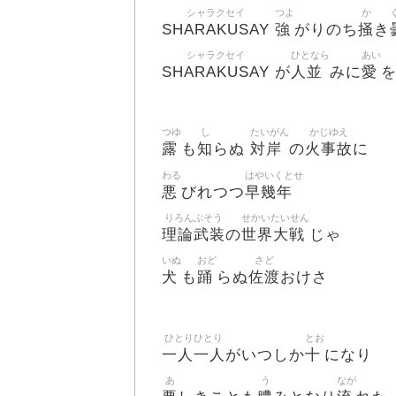
シャラクセイ
つよ
か
SHARAKUSAY
強
掻
がりのち
き
シャラクセイ
ひとなら
あい
SHARAKUSAY
人並
愛
が
みに
つゆ
し
たいがん
かじゆえ
露
知
対岸
火事故
も
らぬ
の
に
わる
はやいくとせ
悪
早幾年
びれつつ
りろんぶそう
せかいたいせん
理論武装
世界大戦
の
じゃ
いぬ
おど
さど
犬
踊
佐渡
も
らぬ
おけさ
ひとりひとり
とお
一人一人
十
がいつしか
になり
あ
う
なが