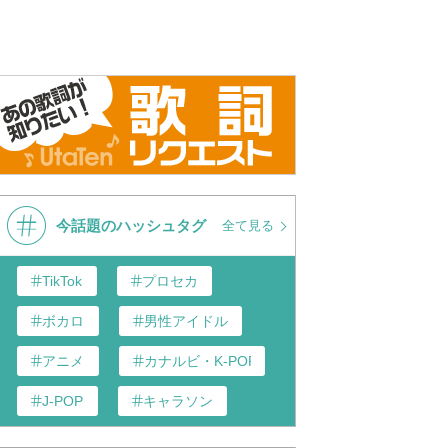
今話題のハッシュタグ
全て見る
TikTok
プロセカ
ボカロ
男性アイドル
アニメ
カナルビ・K-POP和訳
J-POP
キャラソン
歌い手
あんスタ