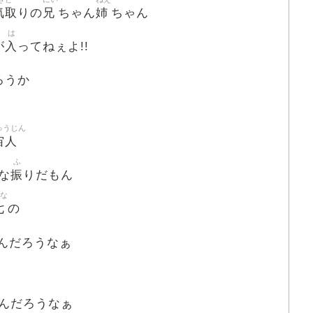
気取
兄
姉
りの
ちゃん
ちゃん
は
入
が
ってねぇよ!!
ろうか
ゅうじん
宙人
ふ
振
な
りだもん
な
七
の
んだろうなぁ
んだろうなぁ