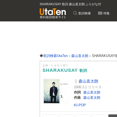
SHARAKUSAY 歌詞 森山直太朗 ふりがな付
歌詞検索
特集
歌詞検索UtaTen
森山直太朗
SHARAKUSA
よみ：しゃらくせい
SHARAKUSAY
歌詞
森山直太朗
2006.3.1 リリース
作詞
森山直太朗
作曲
森山直太朗
#J-POP