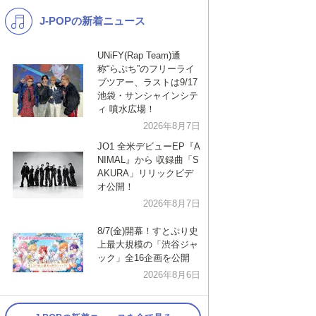
J-POPの新着ニュース
K-POP
洋楽
バンド
演歌・歌謡
UNiFY(Rap Team)通
称“らぷち”のフリーライ
VTuber
ジャニーズ
ブツアー、ラストは9/17
池袋・サンシャインシテ
ィ 噴水広場！
2026年8月7日
JO1 全米デビューEP『A
NIMAL』から 収録曲「S
AKURA」リリックビデ
オ公開！
2026年8月7日
8/7(金)開幕！すとぷり史
上最大規模の「渋谷ジャ
ック」全16企画を公開
2026年8月6日