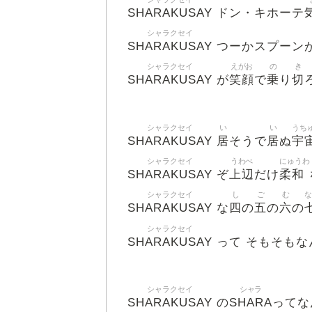
SHARAKUSAY
ドン・キホーテ
シャラクセイ
SHARAKUSAY
つーかスプーン
シャラクセイ
えがお
の
き
SHARAKUSAY
笑顔
乗
切
が
で
り
シャラクセイ
い
い
うち
SHARAKUSAY
居
居
宇
そうで
ぬ
シャラクセイ
うわべ
にゅうわ
SHARAKUSAY
上辺
柔和
ぞ
だけ
シャラクセイ
し
ご
む
な
SHARAKUSAY
四
五
六
な
の
の
の
シャラクセイ
SHARAKUSAY
って そもそもな
シャラクセイ
シャラ
SHARAKUSAY
SHARA
の
ってな