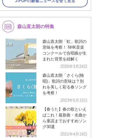
J-POPの新着ニュースを全て見る
森山直太朗の特集
森山直太朗「虹」歌詞の
意味を考察！ NHK音楽
コンクールで合唱曲が生
まれた背景を紐解く
2026年3月24日
森山直太朗「さくら(独
唱)」歌詞の意味は？別
れを美しく彩る春ソング
を考察！
2023年5月15日
【春うた】春の歌といえ
ばこれ！最新曲・名曲か
ら童謡までおすすめソン
グ30選
2021年4月19日