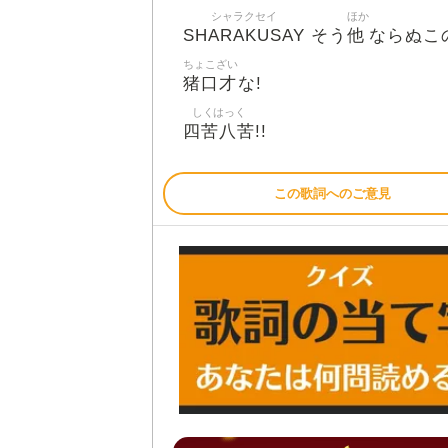
シャラクセイ
ほか
SHARAKUSAY
他
そう
ならぬこ
ちょこざい
猪口才
な!
しくはっく
四苦八苦
!!
この歌詞へのご意見