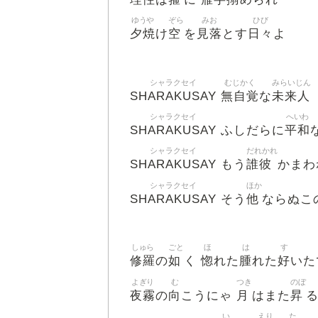
ゆうや
ぞら
みお
ひび
夕焼
空
見落
日々
け
を
とす
よ
シャラクセイ
むじかく
みらいじん
SHARAKUSAY
無自覚
未来人
な
シャラクセイ
へいわ
SHARAKUSAY
平和
ふしだらに
シャラクセイ
だれかれ
SHARAKUSAY
誰彼
もう
かまわ
シャラクセイ
ほか
SHARAKUSAY
他
そう
ならぬこ
しゅら
ごと
ほ
は
す
修羅
如
惚
腫
好
の
く
れた
れた
いた
よぎり
む
つき
のぼ
夜霧
向
月
昇
の
こうにゃ
はまた
い
えり
た