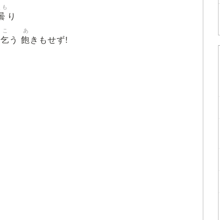
くも
曇
り
こ
あ
乞
飽
を
う
きもせず!