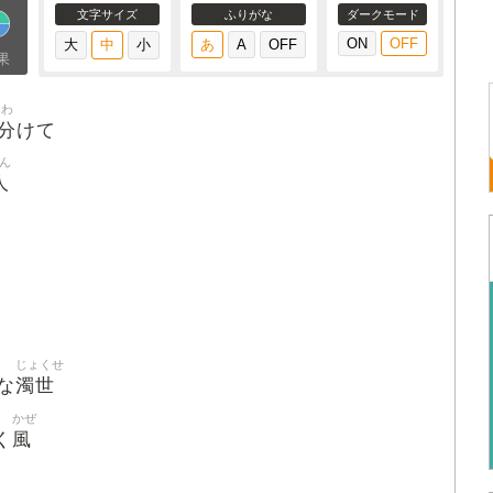
文字サイズ
ふりがな
ダークモード
果
わ
分
けて
ん
人
じょくせ
濁世
な
かぜ
風
く