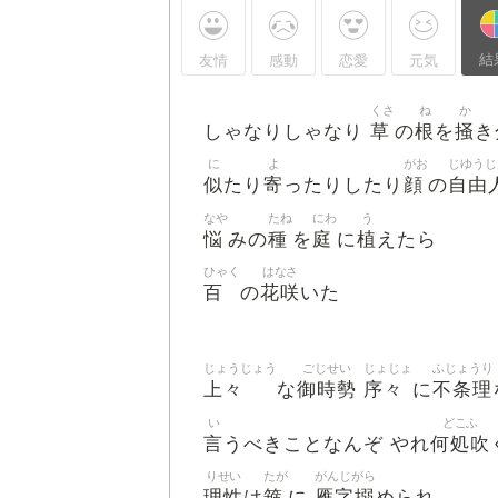
結
友情
感動
恋愛
元気
くさ
ね
か
草
根
掻
しゃなりしゃなり
の
を
き
に
よ
がお
じゆうじ
似
寄
顔
自由
たり
ったりしたり
の
なや
たね
にわ
う
悩
種
庭
植
みの
を
に
えたら
ひゃく
はなさ
百
花咲
の
いた
じょうじょう
ごじせい
じょじょ
ふじょうり
上々
御時勢
序々
不条理
な
に
い
どこふ
言
何処吹
うべきことなんぞ やれ
りせい
たが
がんじがら
理性
箍
雁字搦
は
に
められ