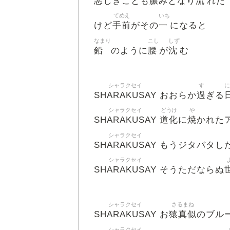
悪
膿
流
しきことも
みとなり
れた
てめえ
いち
手前
一
けど
がその
になると
なまり
こし
しず
鉛
腰
沈
のように
が
む
シャラクセイ
す
SHARAKUSAY
過
おおらか
ぎる
シャラクセイ
どうけ
や
SHARAKUSAY
道化
焼
に
かれた
シャラクセイ
SHARAKUSAY
もうジタバタし
シャラクセイ
SHARAKUSAY
そうただならぬ
シャラクセイ
さるまね
SHARAKUSAY
猿真似
お
のブル
シャラクセイ