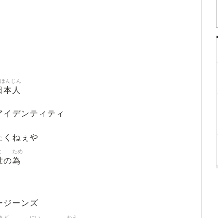
にほんじん
日本人
アイデンティティ
たくねぇや
よ
ため
世
為
の
ージーンズ
きど
にい
ねえ