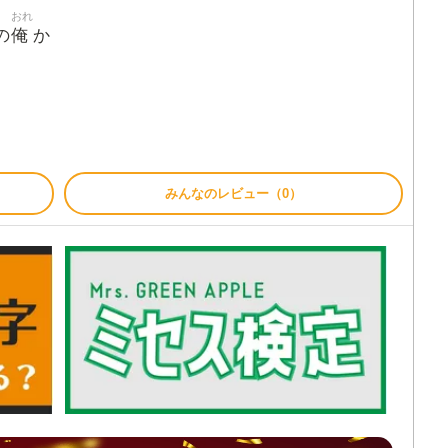
おれ
俺
の
か
みんなのレビュー（0）