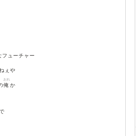
なフューチャー
ねぇや
おれ
俺
の
か
で
る