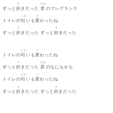
す
きみ
好
君
ずっと
きだった
のフレグランス
にお
か
匂
変
トイレの
いも
わったね
す
す
好
好
ずっと
きだった ずっと
きだった
にお
か
匂
変
トイレの
いも
わったね
す
きみ
好
君
ずっと
きだった
のなにもかも
にお
か
匂
変
トイレの
いも
わったね
す
す
好
好
ずっと
きだった ずっと
きだった