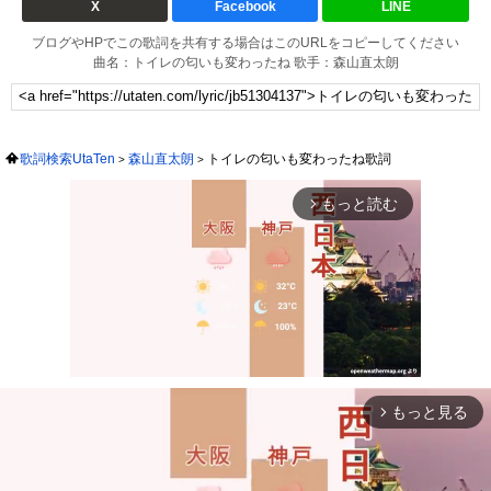
X
Facebook
LINE
ブログやHPでこの歌詞を共有する場合はこのURLをコピーしてください
曲名：トイレの匂いも変わったね 歌手：森山直太朗
歌詞検索UtaTen
森山直太朗
トイレの匂いも変わったね歌詞
もっと読む
arrow_forward_ios
もっと見る
arrow_forward_ios
Mute