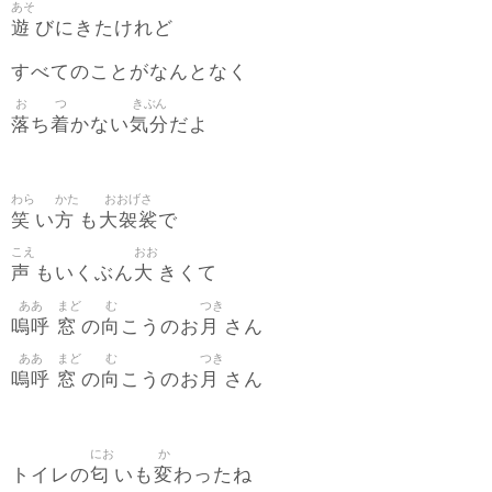
あそ
遊
びにきたけれど
すべてのことがなんとなく
お
つ
きぶん
落
着
気分
ち
かない
だよ
わら
かた
おおげさ
笑
方
大袈裟
い
も
で
こえ
おお
声
大
もいくぶん
きくて
ああ
まど
む
つき
嗚呼
窓
向
月
の
こうのお
さん
ああ
まど
む
つき
嗚呼
窓
向
月
の
こうのお
さん
にお
か
匂
変
トイレの
いも
わったね