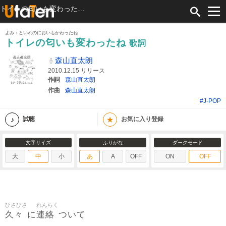
トイレの匂いも変わったね 歌詞 森山直太朗 ふりがな付
よみ：といれのにおいもかわったね
トイレの匂いも変わったね
歌詞
森山直太朗
2010.12.15 リリース
作詞
森山直太朗
作曲
森山直太朗
#J-POP
★
試聴
お気に入り登録
文字サイズ
ふりがな
ダークモード
大
中
小
あ
A
OFF
ON
OFF
ひさびさ
れんらく
久々
連絡
に
ついて