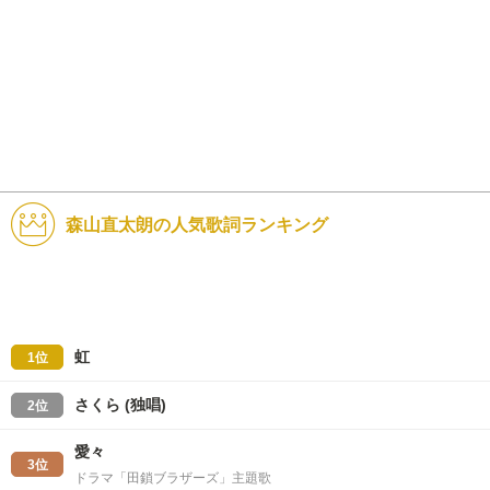
森山直太朗の人気歌詞ランキング
虹
1位
さくら (独唱)
2位
愛々
3位
ドラマ「田鎖ブラザーズ」主題歌