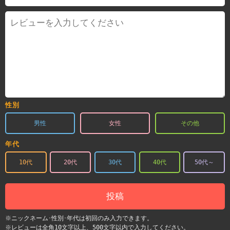
性別
男性
女性
その他
年代
10代
20代
30代
40代
50代～
投稿
※ニックネーム･性別･年代は初回のみ入力できます。
※レビューは全角10文字以上、500文字以内で入力してください。