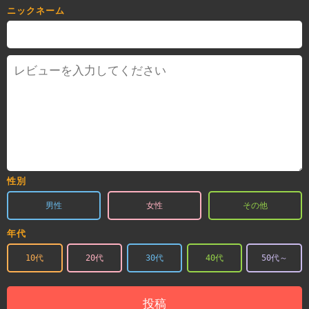
ニックネーム
性別
男性
女性
その他
年代
10代
20代
30代
40代
50代～
投稿