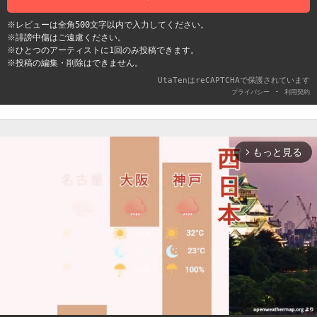
※レビューは全角500文字以内で入力してください。
※誹謗中傷はご遠慮ください。
※ひとつのアーティストに1回のみ投稿できます。
※投稿の編集・削除はできません。
UtaTenはreCAPTCHAで保護されています
-
プライバシー
利用契約
もっと見る
arrow_forward_ios