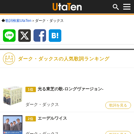
歌詞検索UtaTen
ダーク・ダックス
LINE
X
Facebook
は
て
な
ブ
ッ
ク
マ
ー
ク
ダーク・ダックスの人気歌詞ランキング
光る東芝の歌-ロングヴァージョン-
1位
ダーク・ダックス
歌詞を見る
エーデルワイス
2位
ダーク・ダックス