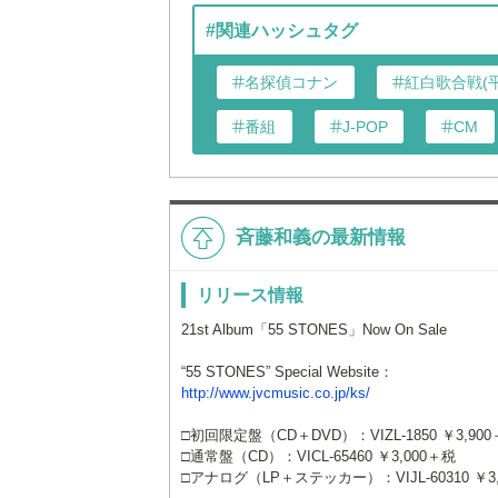
#関連ハッシュタグ
名探偵コナン
紅白歌合戦(平
番組
J-POP
CM
斉藤和義の最新情報
リリース情報
21st Album「55 STONES」Now On Sale
“55 STONES” Special Website：
http://www.jvcmusic.co.jp/ks/
□初回限定盤（CD＋DVD）：VIZL-1850 ￥3,
□通常盤（CD）：VICL-65460 ￥3,000＋税
□アナログ（LP＋ステッカー）：VIJL-60310 