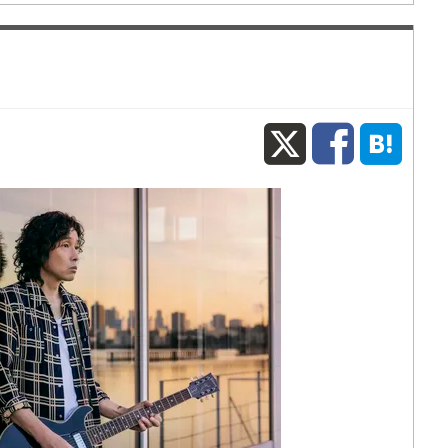
X
Fac