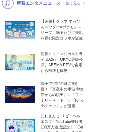
新着エンタメニュース
K-POP
演歌・歌謡
全て見る
バンド
洋楽
【速報】クラブ すっぴ
VTuber
ディズニー
んパウダー×ポケモンス
リープ！眠るたびに美肌
を育む限定コラボが誕生
初音ミク「マジカルミラ
イ 2026」TOKYO最終公
演、ABEMA PPVで自宅
から熱狂を体感
親子で宇宙の謎に挑む
夏！『真夜中の宇宙博物
館からの脱出』に「ファ
ミリーキット」と「for ki
dsチケット」が登場
にじさんじ リゼ・ヘル
エスタ、YouTube登録者
100万人達成記念！「Cel