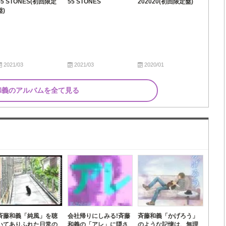
55 STONES(初回限定
55 STONES
202020(初回限定盤)
盤)
2021/03
2021/03
2020/01
和義のアルバムを全て見る
斉藤和義「純風」を聴
会社帰りにしみる!斉藤
斉藤和義「かげろう」
いてありふれた日常の
和義の「アレ」に隠さ
のような記憶は、無理