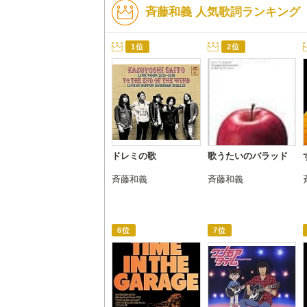
斉藤和義 人気歌詞ランキング
1位
2位
ドレミの歌
歌うたいのバラッド
斉藤和義
斉藤和義
6位
7位