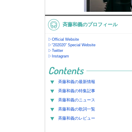
斉藤和義のプロフィール
▷Official Website
▷“202020” Special Website
▷Twitter
▷Instagram
Contents
斉藤和義
の最新情報
斉藤和義
の特集記事
斉藤和義
のニュース
斉藤和義
の歌詞一覧
斉藤和義
のレビュー