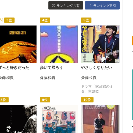
ランキング共有
ランキング共有
3位
4位
5位
ずっと好きだった
歩いて帰ろう
やさしくなりたい
斉藤和義
斉藤和義
斉藤和義
ドラマ「家政婦のミ
タ」主題歌
8位
9位
10位