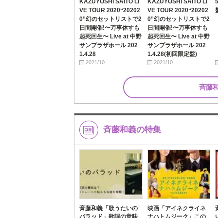
KAZUYOSHI SAITO LI
KAZUYOSHI SAITO LI
VE TOUR 2020“20202
VE TOUR 2020“20202
0”幻のセットリストで2
0”幻のセットリストで2
日間開催!〜万事休すも
日間開催!〜万事休すも
起死回生〜 Live at 中野
起死回生〜 Live at 中野
サンプラザホール 202
サンプラザホール 202
1.4.28
1.4.28(初回限定盤)
2021/10
2021/10
斉藤
斉藤和義の特集
斉藤和義「歌うたいの
映画「アイネクライネ
バラッド」歌詞の意味
ナハトムジーク」この