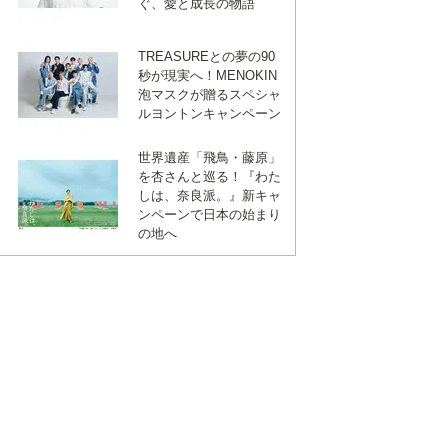
ぐ、愛と成長の物語
TREASUREとの夢の90
秒が現実へ！MENOKIN
泡マスクが贈るスペシャ
ルヨントンキャンペーン
世界遺産「飛鳥・藤原」
を杏さんと巡る！『わた
しは、奈良派。』新キャ
ンペーンで日本の始まり
の地へ