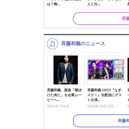
は？飾...
人と出...
斉
斉藤和義のニュース
斉藤和義、新曲「寝ぼ
斉藤和義 10/13『なぎ
けた街に」を企業ムー
スケ！』生配信にゲス
ビーへ...
ト出演...
2021年7月1日
2020年10月12日
斉藤