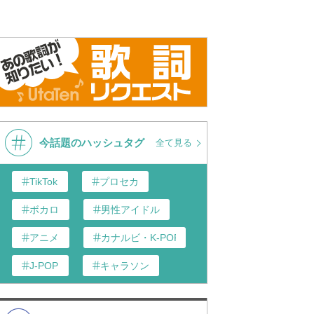
今話題のハッシュタグ
全て見る
TikTok
プロセカ
ボカロ
男性アイドル
アニメ
カナルビ・K-POP和訳
J-POP
キャラソン
あんスタ
歌い手