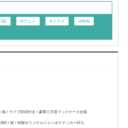
成24年第63回)
アニメ
ドラマ
映画
900＋税 / ライブDVD付き / 豪華三方背ブックケース仕様
￥3,900＋税 / 特製オリジナルジャンボステッカー封入