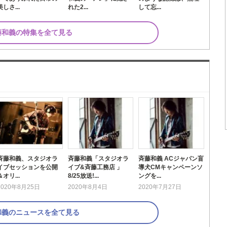
美しさ...
れた2...
して忘...
藤和義の特集を全て見る
斉藤和義、スタジオラ
斉藤和義「スタジオラ
斉藤和義 ACジャパン盲
イブセッションを公開
イブ&斉藤工務店 」
導犬CMキャンペーンソ
＆オリ...
8/25放送!...
ングを...
2020年8月25日
2020年8月4日
2020年7月27日
和義のニュースを全て見る