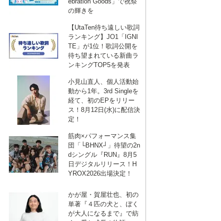
ebration Goods」で祝祭
の輝きを
【UtaTen待ち遠しい歌詞
ランキング】JO1「IGNI
TE」が1位！歌詞公開を
待ち望まれている新曲ラ
ンキングTOP5を発表
小見山直人、個人活動始
動から1年。3rd Singleを
経て、初のEPをリリー
ス！8月12日(水)に配信決
定！
筋肉×パフォーマンス集
団「└BHNX┘」待望の2n
dシングル『RUN』8月5
日デジタルリリース！H
YROX2026出場決定！
かが屋・賀屋壮也、初の
単著『４匹の犬と、ぼく
が大人になるまで』で紡