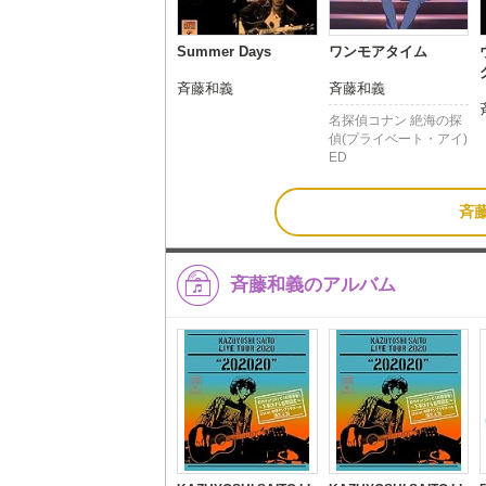
Summer Days
ワンモアタイム
斉藤和義
斉藤和義
名探偵コナン 絶海の探
偵(プライベート・アイ)
ED
斉
斉藤和義のアルバム