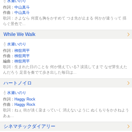
水瀬いのり
作詞：
中山真斗
作曲：
中山真斗
歌詞：さよなら 何度も胸をかすめて つま先が止まる 何かが違うって 揺
らぐ景色で...
While We Walk
水瀬いのり
作詞：
栁舘周平
作曲：
栁舘周平
編曲：
栁舘周平
歌詞：生まれた日のことを 何か憶えている? 涙流してまで なぜ芽生えた
んだろう 足音を奏でて歩き出した毎日は...
ハートノイロ
水瀬いのり
作詞：
Haggy Rock
作曲：
Haggy Rock
歌詞：ねぇ 街が淡く染まっていく 消えないように ぬくもりをかさねよう
あぁ...
シネマチックダイアリー