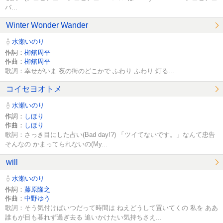
バ...
Winter Wonder Wander
水瀬いのり
作詞：
栁舘周平
作曲：
栁舘周平
歌詞：幸せがいま 夜の街のどこかで ふわり ふわり 灯る...
コイセヨオトメ
水瀬いのり
作詞：
しほり
作曲：
しほり
歌詞：さっき目にした占い(Bad day!?) 「ツイてないです。」なんて忠告
そんなの かまってられないの(My...
will
水瀬いのり
作詞：
藤原隆之
作曲：
中野ゆう
歌詞：そう気付けばいつだって時間は ねえどうして置いてくの 私を ああ
誰もが目も暮れず過ぎ去る 追いかけたい気持ちさえ...