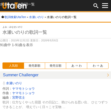
水瀬いのりの歌詞一覧
歌詞検索UtaTen
水瀬いのり
水瀬いのりの歌詞一覧
よみ：みなせいのり
水瀬いのりの歌詞一覧
公開日：2015年12月2日 更新日：2026年8月6日
91曲中 1-91曲を表示
人気順
発売新順
発売古順
あ ⇒ わ
わ ⇒ あ
Summer Challenger
水瀬いのり
作詞：
ヤマモトショウ
作曲：
ヤマモトショウ
編曲：
宮野弦士
歌詞：仕方なくやった宿題 その日記に、助けられる思い出、 ひとつずつ
できることが、 増えていく日々こそ宝物 ...