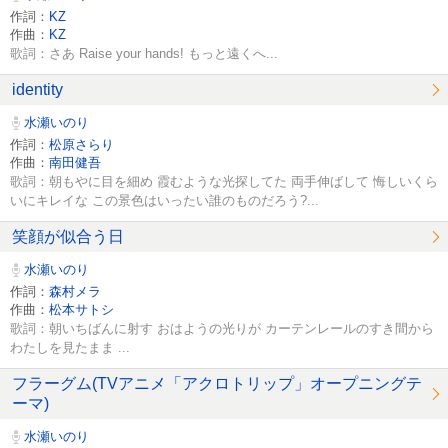
作詞：
KZ
作曲：
KZ
歌詞：さあ Raise your hands! もっと遠くへ...
identity
水瀬いのり
作詞：
松原さらり
作曲：
南田健吾
歌詞：朝もやに目を細め 霞むような光探してた 両手伸ばして 悔しいくら
いにキレイな この景色はいったい誰のものだろう?...
笑顔が似合う日
水瀬いのり
作詞：
森村メラ
作曲：
松本サトシ
歌詞：朝いちばんに射す おはようの光りが カーテンレールのすき間から
わたしを見たまま ...
フラーグム(TVアニメ「アクロトリップ」オープニングテ
ーマ)
水瀬いのり