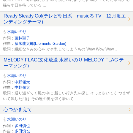
揺らす日を待っている ...
Ready Steady Go!(テレビ朝日系 musicる TV 12月度エ
ンディングテーマ)
水瀬いのり
作詞：
藤林聖子
作曲：
藤永龍太郎(Elements Garden)
歌詞：繊細なきみの心を かき乱してしまうもの Wow Wow Wow...
MELODY FLAG(文化放送 水瀬いのり MELODY FLAG テ
ーマソング)
水瀬いのり
作詞：
中野領太
作曲：
中野領太
歌詞：通り過ぎてく風の中に 新しい行き先を探し そっと歩いてく つまず
いて流した泪は その瞳の奥を強く磨いて...
心つかまえて
水瀬いのり
作詞：
多田慎也
作曲：
多田慎也