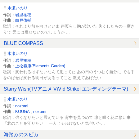
水瀬いのり
作詞：
岩里祐穂
作曲：
白戸佑輔
歌詞：それより前を向けといま 声嗄らし胸が泣いた 失くしたもの一度き
りで 元には戻せないのでしょうか ...
BLUE COMPASS
水瀬いのり
作詞：
岩里祐穂
作曲：
上松範康(Elements Garden)
歌詞：変われるはずないなんて思ってた あの日のうつむく自分に でも手
をのばせば変わる明日があるってこと 教えてあげたい ...
Starry Wish(TVアニメ ViVid Strike! エンディングテーマ)
水瀬いのり
作詞：
nozomi
作曲：
KOUGA
,
nozomi
歌詞：強くなりたいと震えている 背中を見つめて 凛と咲く花に願い事
「君のことを守りたい」 一人じゃ歩けないと気付いた...
海踏みのスピカ