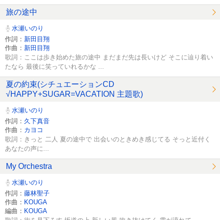
旅の途中
水瀬いのり
作詞：
新田目翔
作曲：
新田目翔
歌詞：ここは歩き始めた旅の途中 まだまだ先は長いけど そこに辿り着い
たなら 最後に笑っていれるかな ...
夏の約束(シチュエーションCD
√HAPPY+SUGAR=VACATION 主題歌)
水瀬いのり
作詞：
久下真音
作曲：
カヨコ
歌詞：きっと 二人 夏の途中で 出会いのときめき感じてる そっと近付く
あなたの声に...
My Orchestra
水瀬いのり
作詞：
藤林聖子
作曲：
KOUGA
編曲：
KOUGA