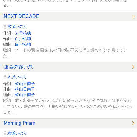
る...
NEXT DECADE
水瀬いのり
作詞：
岩里祐穂
作曲：
白戸佑輔
編曲：
白戸佑輔
歌詞：ノートの隅 自画像 あの日の私 不安に押し潰れそうで 震えてい
た...
運命の赤い糸
水瀬いのり
作詞：
椿山日南子
作曲：
椿山日南子
編曲：
椿山日南子
歌詞：君と出会ってからどれくらい経っただろう 私の気持ちはまだ変わ
ってないよ 胸の中でそっと願い続けている いつかこの想いを伝えられる
こと ...
Morning Prism
水瀬いのり