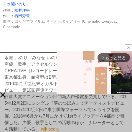
水瀬いのり
作詞：
松井洋平
作曲：
石田秀登
歌詞：回りだすフィルム きっとねダイアリー (Cinematic Everyday,
Cinematic...
close
水瀬 いのり（みなせ いのり、1995年12月2日 - ）は、日本の
もっと見る
arrow_forward_ios
声優、歌手。アクセルワン（事務所）、KING AMUSEMENT
CREATIVE（レコードレーベル）に所属。愛称はいのりん。
東京都出身。血液型はB型。公式ファンクラブはいのりまち。
2010年に『世紀末オカルト学院』（岡本あかり役）で声優デ
ビュー。第10回声優アワード主演女優賞、第25回日本映画批
評家大賞アニメーション部門新人声優賞を受賞している。201
5年12月2日にシングル『夢のつぼみ』でアーティストデビュ
ー。2017年12月2日に東京国際フォーラムで1stライブを開
Mute
催、2018年6月から7月にかけて1stライブツアーを4都市で開
催した。声優、歌手としての活動のほか、ナレーターとして
も活動している。
wikipedia