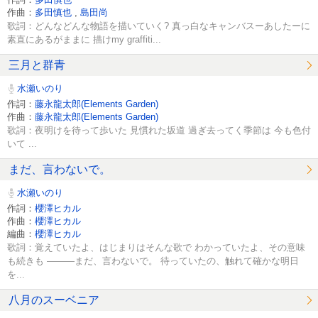
作曲：
多田慎也
,
島田尚
歌詞：どんなどんな物語を描いていく? 真っ白なキャンバスーあしたーに
素直にあるがままに 描けmy graffiti...
三月と群青
水瀬いのり
作詞：
藤永龍太郎(Elements Garden)
作曲：
藤永龍太郎(Elements Garden)
歌詞：夜明けを待って歩いた 見慣れた坂道 過ぎ去ってく季節は 今も色付
いて ...
まだ、言わないで。
水瀬いのり
作詞：
櫻澤ヒカル
作曲：
櫻澤ヒカル
編曲：
櫻澤ヒカル
歌詞：覚えていたよ、はじまりはそんな歌で わかっていたよ、その意味
も続きも ―――まだ、言わないで。 待っていたの、触れて確かな明日
を...
八月のスーベニア