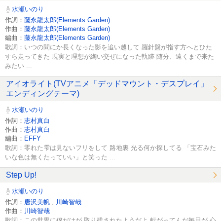
水瀬いのり
作詞：
藤永龍太郎(Elements Garden)
作曲：
藤永龍太郎(Elements Garden)
編曲：
藤永龍太郎(Elements Garden)
歌詞：いつの間にか長くなった影を追い越して 羅針盤が指す方へとひた
すら走ってきた 現実と理想が綯い交ぜになった軌跡 随分、遠くまで来た
みたい ...
アイオライト(TVアニメ「デッドマウント・デスプレイ」
エンディングテーマ)
水瀬いのり
作詞：
志村真白
作曲：
志村真白
編曲：
EFFY
歌詞：零れた雫は見ないフリをして 路地裏 光る何か探してる 「宝石みた
いな色は無くたっていい」と笑った ...
Step Up!
水瀬いのり
作詞：
唐沢美帆
,
川崎智哉
作曲：
川崎智哉
歌詞：この世界に僕だけが 取り残されたようだよ 転がってんだ毎日が 心