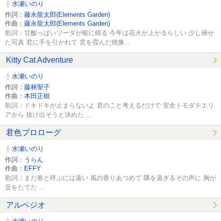
水瀬いのり
作詞：
藤永龍太郎(Elements Garden)
作曲：
藤永龍太郎(Elements Garden)
歌詞：甘酸っぱいソーダが喉に残る 今年は花火が上がるらしい 少し褪せ
た写真 君に手を引かれて 雲を霞んだ残像...
Kitty Cat Adventure
水瀬いのり
作詞：
藤林聖子
作曲：
本田正樹
歌詞：ドキドキが止まらないよ 君のこと考えるだけで 安全トモダチエリ
アから 抜け出そうと決めた ...
君色プロローグ
水瀬いのり
作詞：
うらん
作曲：
EFFY
歌詞：まだ春と呼ぶには遠い 風の香りあつめて 隣を過ぎるその声に 胸が
音をたてた ...
アルペジオ