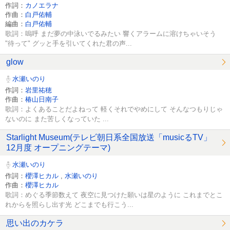
作詞：
カノエラナ
作曲：
白戸佑輔
編曲：
白戸佑輔
歌詞：嗚呼 まだ夢の中泳いでるみたい 響くアラームに溶けちゃいそう
"待って" グッと手を引いてくれた君の声...
glow
水瀬いのり
作詞：
岩里祐穂
作曲：
椿山日南子
歌詞：よくあることだよねって 軽くそれでやめにして そんなつもりじゃ
ないのに また苦しくなっていた ...
Starlight Museum(テレビ朝日系全国放送「musicるTV」
12月度 オープニングテーマ)
水瀬いのり
作詞：
櫻澤ヒカル
,
水瀬いのり
作曲：
櫻澤ヒカル
歌詞：めぐる季節数えて 夜空に見つけた願いは星のように これまでとこ
れからを照らし出す光 どこまでも行こう...
思い出のカケラ