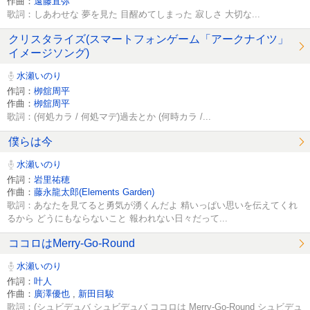
作曲：
遠藤直弥
歌詞：しあわせな 夢を見た 目醒めてしまった 寂しさ 大切な...
クリスタライズ(スマートフォンゲーム「アークナイツ」
イメージソング)
水瀬いのり
作詞：
栁舘周平
作曲：
栁舘周平
歌詞：(何処カラ / 何処マデ)過去とか (何時カラ /...
僕らは今
水瀬いのり
作詞：
岩里祐穂
作曲：
藤永龍太郎(Elements Garden)
歌詞：あなたを見てると勇気が湧くんだよ 精いっぱい思いを伝えてくれ
るから どうにもならないこと 報われない日々だって...
ココロはMerry-Go-Round
水瀬いのり
作詞：
叶人
作曲：
廣澤優也
,
新田目駿
歌詞：(シュビデュバ シュビデュバ ココロは Merry-Go-Round シュビデュ