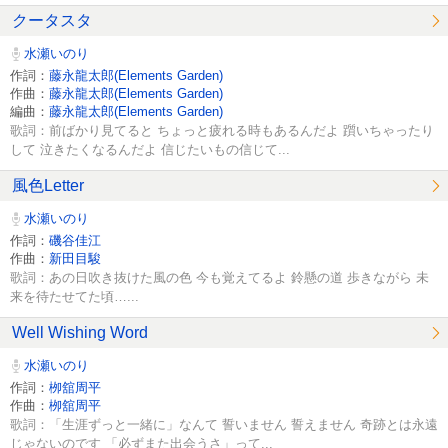
クータスタ
水瀬いのり
作詞：
藤永龍太郎(Elements Garden)
作曲：
藤永龍太郎(Elements Garden)
編曲：
藤永龍太郎(Elements Garden)
歌詞：前ばかり見てると ちょっと疲れる時もあるんだよ 躓いちゃったり
して 泣きたくなるんだよ 信じたいもの信じて...
風色Letter
水瀬いのり
作詞：
磯谷佳江
作曲：
新田目駿
歌詞：あの日吹き抜けた風の色 今も覚えてるよ 鈴懸の道 歩きながら 未
来を待たせてた頃…...
Well Wishing Word
水瀬いのり
作詞：
栁舘周平
作曲：
栁舘周平
歌詞：「生涯ずっと一緒に」なんて 誓いません 誓えません 奇跡とは永遠
じゃないのです 「必ずまた出会うさ」って...