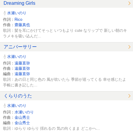
Dreaming Girls
水瀬いのり
作詞：
Rico
作曲：
齋藤真也
歌詞：髪を耳にかけてそっと いつもより cute なリップで 新しい朝のキ
ラメキを吸い込んだ...
アニバーサリー
水瀬いのり
作詞：
遠藤直弥
作曲：
遠藤直弥
編曲：
遠藤直弥
歌詞：あの日と同じ色の 風が吹いたら 季節が巡ってくる 幸せ感じたよ
手帳に書き記した...
くらりのうた
水瀬いのり
作詞：
水瀬いのり
作曲：
金山秀士
編曲：
金山秀士
歌詞：ゆらり ゆらり 揺れるの 気の向くまま どこかへ...