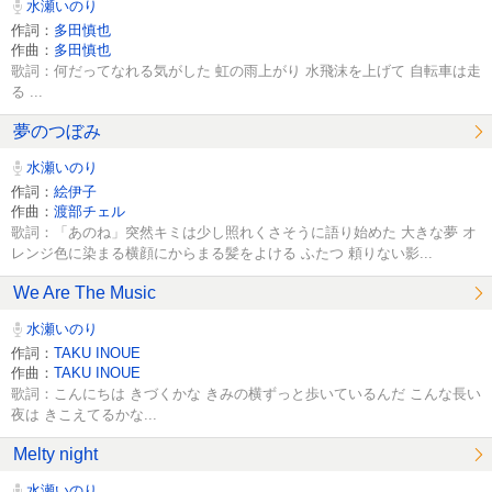
水瀬いのり
作詞：
多田慎也
作曲：
多田慎也
歌詞：何だってなれる気がした 虹の雨上がり 水飛沫を上げて 自転車は走
る ...
夢のつぼみ
水瀬いのり
作詞：
絵伊子
作曲：
渡部チェル
歌詞：「あのね」突然キミは少し照れくさそうに語り始めた 大きな夢 オ
レンジ色に染まる横顔にからまる髪をよける ふたつ 頼りない影...
We Are The Music
水瀬いのり
作詞：
TAKU INOUE
作曲：
TAKU INOUE
歌詞：こんにちは きづくかな きみの横ずっと歩いているんだ こんな長い
夜は きこえてるかな...
Melty night
水瀬いのり