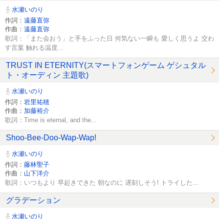
水瀬いのり
作詞：
遠藤直弥
作曲：
遠藤直弥
歌詞：「また会おう」と手をふった日 何気ない一瞬も 愛しく思うよ 交わ
す言葉 触れる温度...
TRUST IN ETERNITY(スマートフォンゲーム ゲシュタル
ト・オーディン 主題歌)
水瀬いのり
作詞：
岩里祐穂
作曲：
加藤裕介
歌詞：Time is eternal, and the...
Shoo-Bee-Doo-Wap-Wap!
水瀬いのり
作詞：
藤林聖子
作曲：
山下洋介
歌詞：いつもより 早起きできた 朝なのに 遅刻しそう! トライした...
グラデーション
水瀬いのり