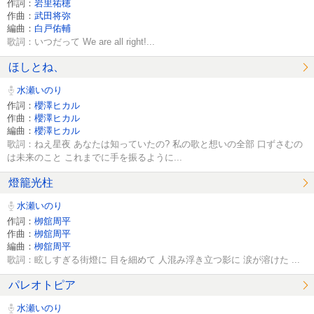
作詞：
岩里祐穂
作曲：
武田将弥
編曲：
白戸佑輔
歌詞：いつだって We are all right!...
ほしとね、
水瀬いのり
作詞：
櫻澤ヒカル
作曲：
櫻澤ヒカル
編曲：
櫻澤ヒカル
歌詞：ねえ星夜 あなたは知っていたの? 私の歌と想いの全部 口ずさむの
は未来のこと これまでに手を振るように...
燈籠光柱
水瀬いのり
作詞：
栁舘周平
作曲：
栁舘周平
編曲：
栁舘周平
歌詞：眩しすぎる街燈に 目を細めて 人混み浮き立つ影に 涙が溶けた ...
パレオトピア
水瀬いのり