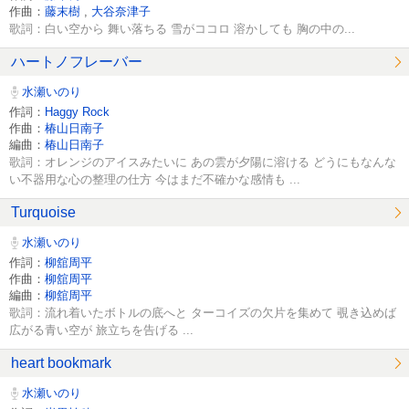
作曲：
藤末樹
,
大谷奈津子
歌詞：白い空から 舞い落ちる 雪がココロ 溶かしても 胸の中の...
ハートノフレーバー
水瀬いのり
作詞：
Haggy Rock
作曲：
椿山日南子
編曲：
椿山日南子
歌詞：オレンジのアイスみたいに あの雲が夕陽に溶ける どうにもなんな
い不器用な心の整理の仕方 今はまだ不確かな感情も ...
Turquoise
水瀬いのり
作詞：
柳舘周平
作曲：
柳舘周平
編曲：
柳舘周平
歌詞：流れ着いたボトルの底へと ターコイズの欠片を集めて 覗き込めば
広がる青い空が 旅立ちを告げる ...
heart bookmark
水瀬いのり