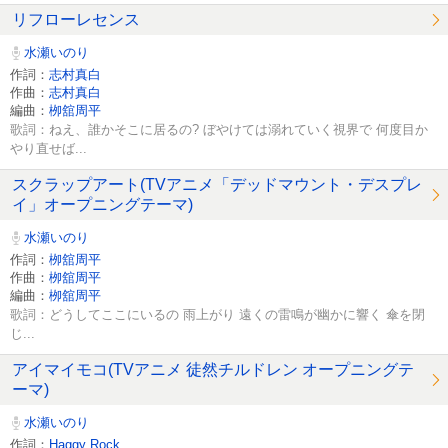
リフローレセンス
水瀬いのり
作詞：
志村真白
作曲：
志村真白
編曲：
栁舘周平
歌詞：ねえ、誰かそこに居るの? ぼやけては溺れていく視界で 何度目か
やり直せば...
スクラップアート(TVアニメ「デッドマウント・デスプレ
イ」オープニングテーマ)
水瀬いのり
作詞：
栁舘周平
作曲：
栁舘周平
編曲：
栁舘周平
歌詞：どうしてここにいるの 雨上がり 遠くの雷鳴が幽かに響く 傘を閉
じ...
アイマイモコ(TVアニメ 徒然チルドレン オープニングテ
ーマ)
水瀬いのり
作詞：
Haggy Rock