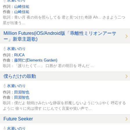
水瀬いのり
作詞：
山崎佳祐
作曲：
山崎佳祐
歌詞：青い月 夜の街を照らしてる 君と見つけた奇跡 Ah... さまよう二つ
星が出逢う...
Million Futures(iOS/Android版「乖離性ミリオンアーサ
ー」新章主題歌)
水瀬いのり
作詞：
RUCA
作曲：
藤間仁(Elements Garden)
歌詞：「護りたくて…」 口唇が 君の明日を 呼んだ ...
僕らだけの鼓動
水瀬いのり
作詞：
田淵智也
作曲：
田淵智也
歌詞：僕だよ 朝焼けみたいな静寂を邪魔しないようにつぶやく 呼応する
ように 徐々に光は増す にじんでく言葉や笑い声で...
Future Seeker
水瀬いのり