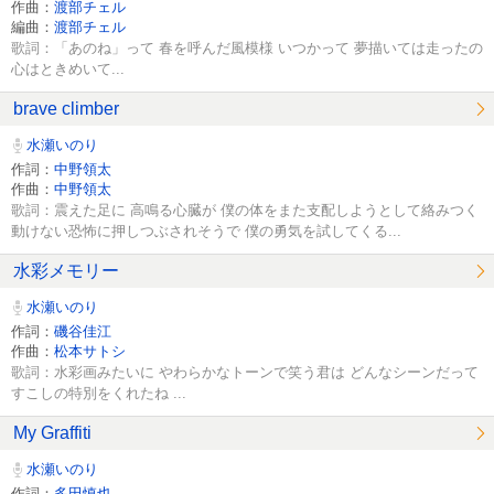
作曲：
渡部チェル
編曲：
渡部チェル
歌詞：「あのね」って 春を呼んだ風模様 いつかって 夢描いては走ったの
心はときめいて...
brave climber
水瀬いのり
作詞：
中野領太
作曲：
中野領太
歌詞：震えた足に 高鳴る心臓が 僕の体をまた支配しようとして絡みつく
動けない恐怖に押しつぶされそうで 僕の勇気を試してくる...
水彩メモリー
水瀬いのり
作詞：
磯谷佳江
作曲：
松本サトシ
歌詞：水彩画みたいに やわらかなトーンで笑う君は どんなシーンだって
すこしの特別をくれたね ...
My Graffiti
水瀬いのり
作詞：
多田慎也