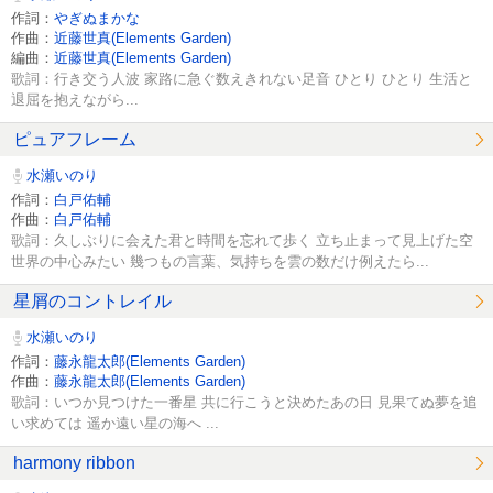
作詞：
やぎぬまかな
作曲：
近藤世真(Elements Garden)
編曲：
近藤世真(Elements Garden)
歌詞：行き交う人波 家路に急ぐ数えきれない足音 ひとり ひとり 生活と
退屈を抱えながら...
ピュアフレーム
水瀬いのり
作詞：
白戸佑輔
作曲：
白戸佑輔
歌詞：久しぶりに会えた君と時間を忘れて歩く 立ち止まって見上げた空
世界の中心みたい 幾つもの言葉、気持ちを雲の数だけ例えたら...
星屑のコントレイル
水瀬いのり
作詞：
藤永龍太郎(Elements Garden)
作曲：
藤永龍太郎(Elements Garden)
歌詞：いつか見つけた一番星 共に行こうと決めたあの日 見果てぬ夢を追
い求めては 遥か遠い星の海へ ...
harmony ribbon