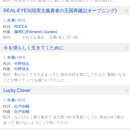
歌詞：街を見下ろす 坂道の上 新しい風 吹き抜けてく 雲が流れて...
REAL-EYES(現実主義勇者の王国再建記オープニング)
水瀬いのり
作詞：
RUCCA
作曲：
藤間仁(Elements Garden)
歌詞：「…それでも進め」 左胸 深く 打つ絆 ...
今を僕らしく生きてくために
水瀬いのり
作詞：
中野領太
作曲：
中野領太
歌詞：動けなくて立ち止まってた 誰かの目を気にしてたんだ 孤独になる
ことが怖くて いつも嘘ついてたんだ ...
Lucky Clover
水瀬いのり
作詞：
白戸佑輔
作曲：
白戸佑輔
歌詞：なにげなく通り過ぎて 足元気づかず見過ごしてた 幸せの4つ葉が
あって 負けないようにって咲いてたの ...