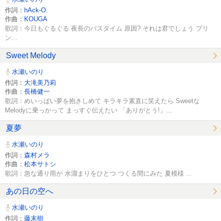
作詞：
hAck-O.
作曲：
KOUGA
歌詞：今日もぐるぐる 夜長のバスタイム 原因? それは君でしょう プリ
ン...
Sweet Melody
水瀬いのり
作詞：
大滝美乃莉
作曲：
長橋健一
歌詞：めいっぱい夢を抱きしめて キラキラ素直に笑えたら Sweetな
Melodyに乗っかって まっすぐ伝えたい 「ありがとう!」...
夏夢
水瀬いのり
作詞：
森村メラ
作曲：
松本サトシ
歌詞：急な通り雨が 水溜まりをひとつ つくる間にみた 夏模様 ...
あの日の空へ
水瀬いのり
作詞：
藤末樹