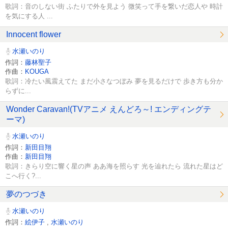
歌詞：音のしない街 ふたりで外を見よう 微笑って手を繋いだ恋人や 時計
を気にする人 ...
Innocent flower
水瀬いのり
作詞：
藤林聖子
作曲：
KOUGA
歌詞：冷たい風震えてた まだ小さなつぼみ 夢を見るだけで 歩き方も分か
らずに...
Wonder Caravan!(TVアニメ えんどろ～! エンディングテ
ーマ)
水瀬いのり
作詞：
新田目翔
作曲：
新田目翔
歌詞：きらり空に響く星の声 ああ海を照らす 光を辿れたら 流れた星はど
こへ行く?...
夢のつづき
水瀬いのり
作詞：
絵伊子
,
水瀬いのり