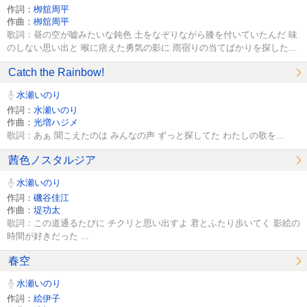
作詞：
栁舘周平
作曲：
栁舘周平
歌詞：昼の空が嘘みたいな鈍色 土をなぞりながら膝を付いていたんだ 味
のしない思い出と 喉に痞えた勇気の影に 雨宿りの当てばかりを探した...
Catch the Rainbow!
水瀬いのり
作詞：
水瀬いのり
作曲：
光増ハジメ
歌詞：あぁ 聞こえたのは みんなの声 ずっと探してた わたしの歌を...
茜色ノスタルジア
水瀬いのり
作詞：
磯谷佳江
作曲：
堤功太
歌詞：この道通るたびに チクリと思い出すよ 君とふたり歩いてく 影絵の
時間が好きだった ...
春空
水瀬いのり
作詞：
絵伊子