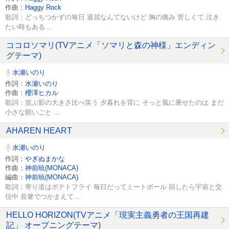
作曲：
Haggy Rock
歌詞：どっちつかずの毎日 退屈なんてないけど 胸の痛み 苦しくて 泣き
たい時もある...
ココロソマリ(TVアニメ「ソマリと森の神様」エンディン
グテーマ)
水瀬いのり
作詞：
水瀬いのり
作曲：
櫻澤ヒカル
歌詞：並ぶ影の大きさ比べ笑う 夕暮れを背に そっと風に乗せたのは まだ
小さな願いごと ...
AHAREN HEART
水瀬いのり
作詞：
やぎぬまかな
作曲：
神前暁(MONACA)
編曲：
神前暁(MONACA)
歌詞：寄り道はポテトフライ 毎日だってミートボール 回したら宇宙と交
信中 長箸でつかまえて...
HELLO HORIZON(TVアニメ「現実主義勇者の王国再建
記」 オープニングテーマ)