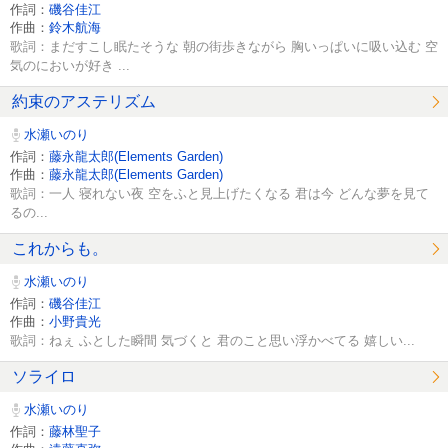
作詞：
磯谷佳江
作曲：
鈴木航海
歌詞：まだすこし眠たそうな 朝の街歩きながら 胸いっぱいに吸い込む 空
気のにおいが好き ...
約束のアステリズム
水瀬いのり
作詞：
藤永龍太郎(Elements Garden)
作曲：
藤永龍太郎(Elements Garden)
歌詞：一人 寝れない夜 空をふと見上げたくなる 君は今 どんな夢を見て
るの...
これからも。
水瀬いのり
作詞：
磯谷佳江
作曲：
小野貴光
歌詞：ねぇ ふとした瞬間 気づくと 君のこと思い浮かべてる 嬉しい...
ソライロ
水瀬いのり
作詞：
藤林聖子