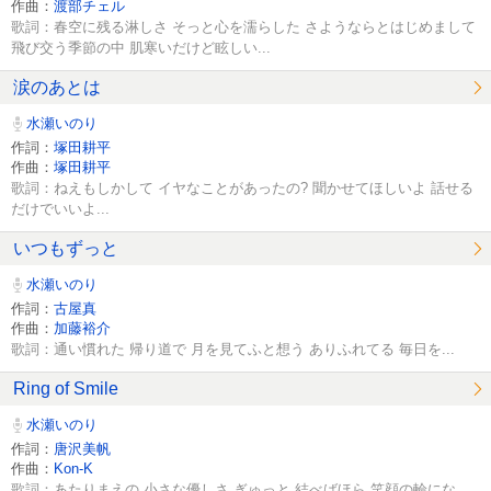
作曲：
渡部チェル
歌詞：春空に残る淋しさ そっと心を濡らした さようならとはじめまして
飛び交う季節の中 肌寒いだけど眩しい...
涙のあとは
水瀬いのり
作詞：
塚田耕平
作曲：
塚田耕平
歌詞：ねえもしかして イヤなことがあったの? 聞かせてほしいよ 話せる
だけでいいよ...
いつもずっと
水瀬いのり
作詞：
古屋真
作曲：
加藤裕介
歌詞：通い慣れた 帰り道で 月を見てふと想う ありふれてる 毎日を...
Ring of Smile
水瀬いのり
作詞：
唐沢美帆
作曲：
Kon-K
歌詞：あたりまえの 小さな優しさ ぎゅっと 結べばほら 笑顔の輪にな