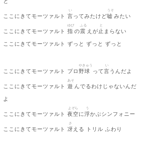
と
い
うそ
言
嘘
ここにきてモーツァルト
ってみたけど
みたい
ゆび
ふる
と
指
震
止
ここにきてモーツァルト
の
えが
まらない
ここにきてモーツァルト ずっと ずっと ずっと
やきゅう
い
野球
言
ここにきてモーツァルト プロ
って
うんだよ
あそ
遊
ここにきてモーツァルト
んでるわけじゃないんだ
よ
よぞら
う
夜空
浮
ここにきてモーツァルト
に
かぶシンフォニー
さ
冴
ここにきてモーツァルト
える トリル ふわり