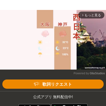
もっと見る
arrow_forward_ios
Powered by 
GliaStudios
Mute
歌詞リクエスト
公式アプリ 無料配信中!