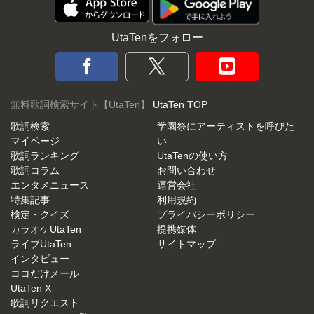
UtaTenをフォロー
無料歌詞検索サイト【UtaTen】
UtaTen TOP
歌詞検索
学園祭にアーティストを呼びた
マイページ
い
歌詞ランキング
UtaTenの使い方
歌詞コラム
お問い合わせ
エンタメニュース
運営会社
特集記事
利用規約
検定・クイズ
プライバシーポリシー
カラオケUtaTen
提携媒体
ライブUtaTen
サイトマップ
インタビュー
ココだけメール
UtaTen X
歌詞リクエスト