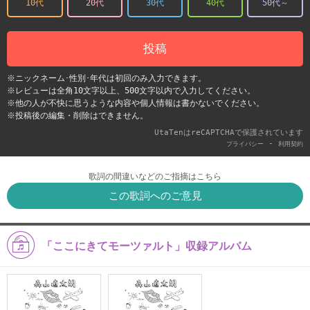
10代
20代
30代
40代
50代～
投稿
※ニックネーム･性別･年代は初回のみ入力できます。
※レビューは全角10文字以上、500文字以内で入力してください。
※他の人が不快に思うような内容や個人情報は書かないでください。
※投稿後の編集・削除はできません。
UtaTenはreCAPTCHAで保護されています
-
プライバシー
利用契約
歌詞の間違いなどのご指摘はこちら
この歌詞へのご意見
「ここにきてモーツァルト」収録アルバム