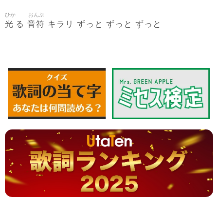
ひか
おんぷ
光
音符
る
キラリ ずっと ずっと ずっと