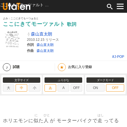
ここにきてモーツァルト 歌詞 森山直太朗 ふりがな付
よみ：ここにきてもーつぁると
ここにきてモーツァルト
歌詞
森山直太朗
2010.12.15 リリース
作詞
森山直太朗
作曲
森山直太朗
#J-POP
★
試聴
お気に入り登録
文字サイズ
ふりがな
ダークモード
大
中
小
あ
A
OFF
ON
OFF
に
ひと
はし
似
人
走
ホリエモンに
た
が モーターバイクで
ってる