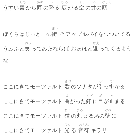
くも
あめ
ふ
ひろ
そら
い
がしら
雲
雨
降
広
空
井
頭
うすい
から
の
る
がる
の
の
まち
街
ぼくらはじっとこの
で アップルパイをつついてる
わら
かえ
笑
返
うふふと
ってみたならば おほほと
ってくるよう
な
きみ
ひ
か
君
引
掛
ここにきてモーツァルト
のソナタが
っ
かる
ま
くぎ
め
と
曲
釘
目
止
ここにきてモーツァルト
がった
に
が
まる
ねこ
まる
かべ
猫
丸
壁
ここにきてモーツァルト
の
まるあの
に
ひか
おんぷ
光
音符
ここにきてモーツァルト
る
キラリ