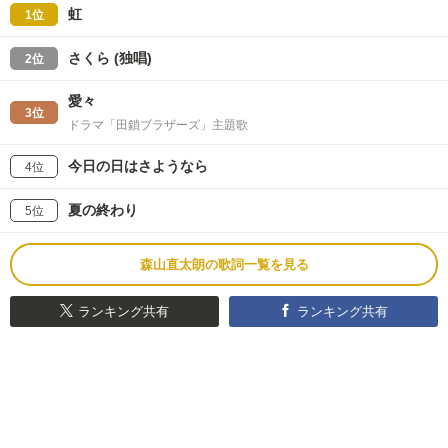
虹
1位
さくら (独唱)
2位
愛々
3位
ドラマ「田鎖ブラザーズ」主題歌
今日の日はさようなら
4位
夏の終わり
5位
森山直太朗の歌詞一覧を見る
ランキング共有
ランキング共有