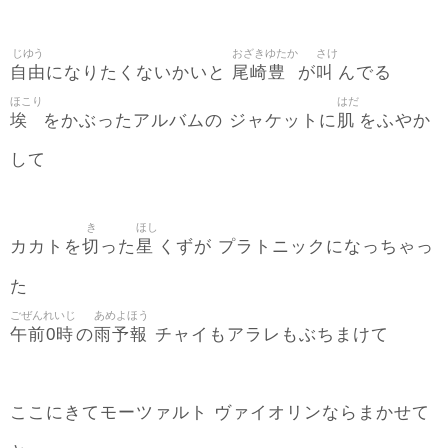
じゆう
おざきゆたか
さけ
自由
尾崎豊
叫
になりたくないかいと
が
んでる
ほこり
はだ
埃
肌
をかぶったアルバムの ジャケットに
をふやか
して
き
ほし
切
星
カカトを
った
くずが プラトニックになっちゃっ
た
ごぜんれいじ
あめよほう
午前0時
雨予報
の
チャイもアラレもぶちまけて
ここにきてモーツァルト ヴァイオリンならまかせて