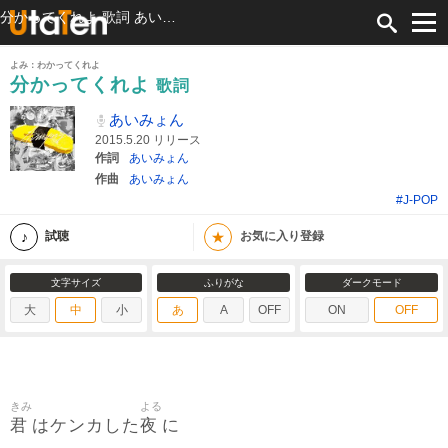
分かってくれよ 歌詞 あいみょん ふりがな付
よみ：わかってくれよ
分かってくれよ
歌詞
あいみょん
2015.5.20 リリース
作詞
あいみょん
作曲
あいみょん
#J-POP
★
試聴
お気に入り登録
文字サイズ
ふりがな
ダークモード
大
中
小
あ
A
OFF
ON
OFF
きみ
よる
君
夜
はケンカした
に