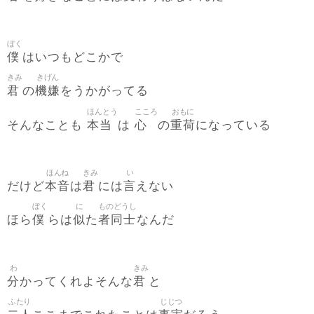
ぼく
僕
はいつもどこかで
きみ
きげん
君
機嫌
の
をうかがってる
ほんとう
こころ
おもに
本当
心
重荷
そんなことも
は
の
になっている
ほんね
きみ
い
本音
君
言
だけど
は
には
えない
ぼく
に
ものどうし
僕
似
者同士
ほら
らは
た
なんだ
わ
きみ
分
君
かってくれよそんな
と
ふたり
じじつ