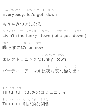
エブリバデイ
レッツ
ゲット
ダウン
Everybody
let's
get
down
,
もうやみつきになる
リビンイン
ザ
ファンキー
タウン
レッツ
ゲット
ダウン
Livin'in
the
funky
town
let's
get
down
(
)
ねむ
カモン
ナウ
眠
C'mon
now
らずに
ファンキー
タウン
funky
town
エレクトロニックな
よ
よ
く
だ
夜
夜
繰
出
パーティ・アニマルは
な
な
り
す
トゥ
トゥ
トゥ
Tu
tu
tu
うわさのコミュニティ
トゥ
トゥ
トゥ
せつなてき
かんけい
Tu
tu
tu
刹那的
関係
な