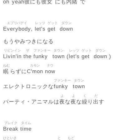
oh
yeah彼
彼女
内緒
にも
にも
で
エブリバデイ
レッツ
ゲット
ダウン
Everybody
let's
get
down
,
もうやみつきになる
リビンイン
ザ
ファンキー
タウン
レッツ
ゲット
ダウン
Livin'in
the
funky
town
let's
get
down
(
)
ねむ
カモン
ナウ
眠
C'mon
now
らずに
ファンキー
タウン
funky
town
エレクトロニックな
よ
よ
く
だ
夜
夜
繰
出
パーティ・アニマルは
な
な
り
す
ブレイク
タイム
Break
time
ひといき
と
もど