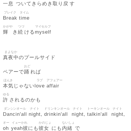
一息
取
戻
ついてきらめき
り
す
ブレイク
タイム
Break
time
かがや
つづ
マイセルフ
輝
続
myself
き
ける
まよなか
真夜中
のプールサイド
おど
踊
ペアーで
れば
ほんき
ラブ
アフェアー
本気
love
affair
じゃない
ゆる
許
されるのかも
ダンシンオール
ナイト
ドリンキンオール
ナイト
トーキンオール
ナイト
Dancin'all
night
drinkin'all
night
talkin'all
night
,
,
,
オー
イェーかれ
かのじょ
ないしょ
oh
yeah彼
彼女
内緒
にも
にも
で