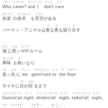
フー
ケアーズ
アンド
アイ
ドント
ケア
Who
cares
and
I
don't
care
?
かいらく
ついきゅう
くろう
快楽
追求
苦労
の
も
がある
よ
よ
く
だ
夜
夜
繰
出
パーティ・アニマルは
な
な
り
す
かん
わる
ビップ
感
悪
VIP
じ
い
ルーム
きょうみ
な
興味
無
も
いなら
ま
さき
ウィー
ゴナラッシュ
トゥ
ザ
フロアー
真
先
we
gonn'rush
to
the
floor
っ
に
め
まわ
目
回
サイケに
が
るまで
ダンシンオール
ナイト
ドリンキンオール
ナイト
トーキンオール
ナイト
Dancin'all
night
drinkin'all
night
talkin'all
night
,
,
,
オー
イェーかれ
かのじょ
ないしょ