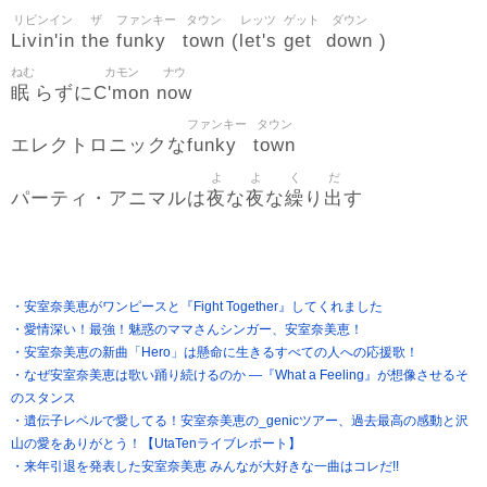
リビンイン
ザ
ファンキー
タウン
レッツ
ゲット
ダウン
Livin'in
the
funky
town
let's
get
down
(
)
ねむ
カモン
ナウ
眠
C'mon
now
らずに
ファンキー
タウン
funky
town
エレクトロニックな
よ
よ
く
だ
夜
夜
繰
出
パーティ・アニマルは
な
な
り
す
・安室奈美恵がワンピースと『Fight Together』してくれました
・愛情深い！最強！魅惑のママさんシンガー、安室奈美恵！
・安室奈美恵の新曲「Hero」は懸命に生きるすべての人への応援歌！
・なぜ安室奈美恵は歌い踊り続けるのか ―『What a Feeling』が想像させるそ
のスタンス
・遺伝子レベルで愛してる！安室奈美恵の_genicツアー、過去最高の感動と沢
山の愛をありがとう！【UtaTenライブレポート】
・来年引退を発表した安室奈美恵 みんなが大好きな一曲はコレだ!!