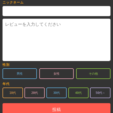
ニックネーム
性別
男性
女性
その他
年代
10代
20代
30代
40代
50代～
投稿