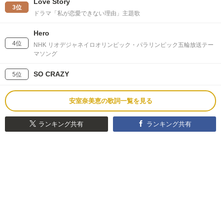
Love Story
3位
ドラマ「私が恋愛できない理由」主題歌
Hero
4位
NHK リオデジャネイロオリンピック・パラリンピック五輪放送テー
マソング
SO CRAZY
5位
安室奈美恵の歌詞一覧を見る
ランキング共有
ランキング共有