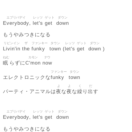
エブリバデイ
レッツ
ゲット
ダウン
Everybody
let's
get
down
,
もうやみつきになる
リビンイン
ザ
ファンキー
タウン
レッツ
ゲット
ダウン
Livin'in
the
funky
town
let's
get
down
(
)
ねむ
カモン
ナウ
眠
C'mon
now
らずに
ファンキー
タウン
funky
town
エレクトロニックな
よ
よ
く
だ
夜
夜
繰
出
パーティ・アニマルは
な
な
り
す
エブリバデイ
レッツ
ゲット
ダウン
Everybody
let's
get
down
,
もうやみつきになる