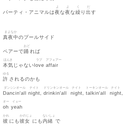
よ
よ
く
だ
夜
夜
繰
出
パーティ・アニマルは
な
な
り
す
まよなか
真夜中
のプールサイド
おど
踊
ペアーで
れば
ほんき
ラブ
アフェアー
本気
love
affair
じゃない
ゆる
許
されるのかも
ダンシンオール
ナイト
ドリンキンオール
ナイト
トーキンオール
ナイト
Dancin'all
night
drinkin'all
night
talkin'all
night
,
,
,
オー
イェー
oh
yeah
かれ
かのじょ
ないしょ
彼
彼女
内緒
にも
にも
で