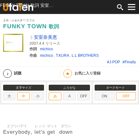
FUNKY TOWN 歌詞 安室奈美恵 ふりがな付
よみ：ふぁんきー たうん
FUNKY TOWN
歌詞
安室奈美恵
2007.4.4 リリース
作詞
michico
作曲
michico
,
T.KURA
,
L.L BROTHERS
#J-POP
#Finally
★
試聴
お気に入り登録
文字サイズ
ふりがな
ダークモード
大
中
小
あ
A
OFF
ON
OFF
エブリバデイ
レッツ
ゲット
ダウン
Everybody
let's
get
down
,