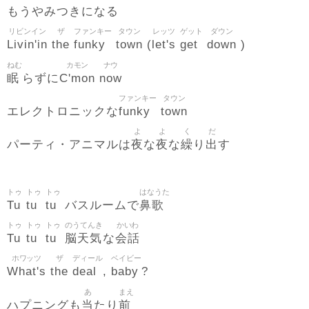
もうやみつきになる
リビンイン
ザ
ファンキー
タウン
レッツ
ゲット
ダウン
Livin'in
the
funky
town
let's
get
down
(
)
ねむ
カモン
ナウ
眠
C'mon
now
らずに
ファンキー
タウン
funky
town
エレクトロニックな
よ
よ
く
だ
夜
夜
繰
出
パーティ・アニマルは
な
な
り
す
トゥ
トゥ
トゥ
はなうた
Tu
tu
tu
鼻歌
バスルームで
トゥ
トゥ
トゥ
のうてんき
かいわ
Tu
tu
tu
脳天気
会話
な
ホワッツ
ザ
ディール
ベイビー
What's
the
deal
baby
,
?
あ
まえ
当
前
ハプニングも
たり