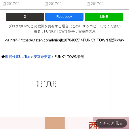
2017/11
2017/11
2017/11
X
Facebook
LINE
ブログやHPでこの歌詞を共有する場合はこのURLをコピーしてください
曲名：FUNKY TOWN 歌手：安室奈美恵
歌詞検索UtaTen
安室奈美恵
FUNKY TOWN歌詞
もっと見る
arrow_forward_ios