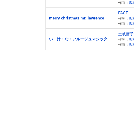
作曲：
坂
FACT
merry christmas mr. lawrence
作詞：
坂
作曲：
坂
土岐麻子
い・け・な・いルージュマジック
作詞：
坂
作曲：
坂