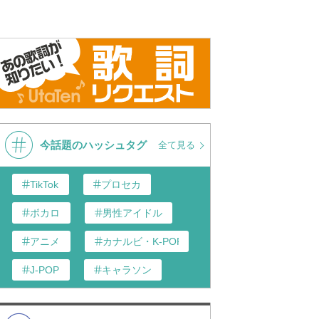
今話題のハッシュタグ
全て見る
TikTok
プロセカ
ボカロ
男性アイドル
アニメ
カナルビ・K-POP和訳
J-POP
キャラソン
歌い手
あんスタ