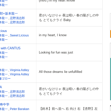
(Intro.) in my heart Iknow
本龍一
本龍一
郎+坂本龍一
君がいなけりゃ 夜は暗い 春の陽ざしの中
本龍一
,
忌野清志郎
も とてもクライ Baby
本龍一
,
忌野清志郎
cious
in my heart, I know
本龍一
,
Sweet Licious
本龍一
ith CANTUS
Looking for fun was just
本龍一
本龍一
本龍一
,
Virginia Astley
All those dreams lie unfulfilled
本龍一
,
Virginia Astley
藤ゴロー
A
君がいなけりゃ 夜は暗い 春の陽ざしの中
本龍一
,
忌野清志郎
も とてもクライ
本龍一
,
忌野清志郎
寿中学
【鈴木】前へ並へ 右 向け 右 【杏野】左
本龍一
,
Peter Barakan