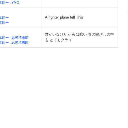
本龍一
,
YMO
A fighter plane fell This
本龍一
本龍一
君がいなけりゃ 夜は暗い 春の陽ざしの中
本龍一
,
忌野清志郎
も とてもクライ
本龍一
,
忌野清志郎