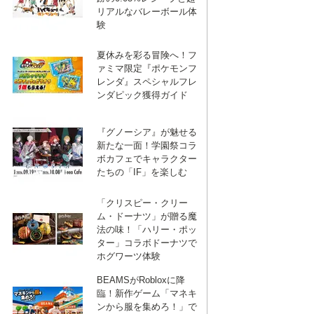
リアルなバレーボール体
験
夏休みを彩る冒険へ！フ
ァミマ限定『ポケモンフ
レンダ』スペシャルフレ
ンダピック獲得ガイド
『グノーシア』が魅せる
新たな一面！学園祭コラ
ボカフェでキャラクター
たちの「IF」を楽しむ
「クリスピー・クリー
ム・ドーナツ」が贈る魔
法の味！「ハリー・ポッ
ター」コラボドーナツで
ホグワーツ体験
BEAMSがRobloxに降
臨！新作ゲーム「マネキ
ンから服を集めろ！」で