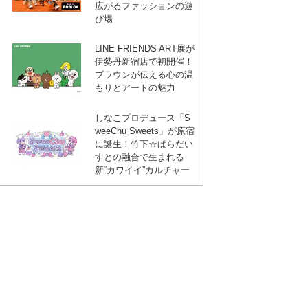
広がるファッションの遊
び場
LINE FRIENDS ART展が
伊勢丹新宿店で初開催！
ブラウンが伝える心の温
もりとアートの魅力
しなこプロデュース「S
weeChu Sweets」が原宿
に誕生！竹下☆ぱらだい
すとの融合で生まれる
新“カワイイ”カルチャー