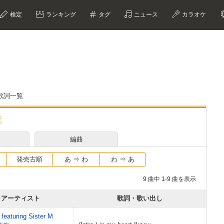
検定
ランキング
タグ
ニュース
カラオケ
歌詞一覧
覧
編曲
発売古順
あ ⇒ わ
わ ⇒ あ
9 曲中 1-9 曲を表示
アーティスト
歌詞・歌い出し
aturing Sister M