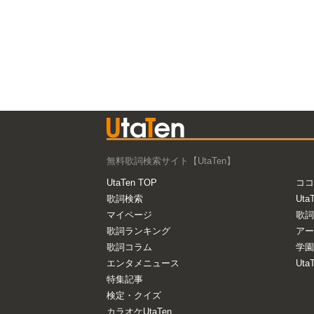
無料歌詞検索サイト【UtaTen】
UtaTen TOP
ココ
歌詞検索
Uta
マイページ
歌詞
歌詞ランキング
アー
歌詞コラム
学園
エンタメニュース
Ut
特集記事
検定・クイズ
カラオケUtaTen