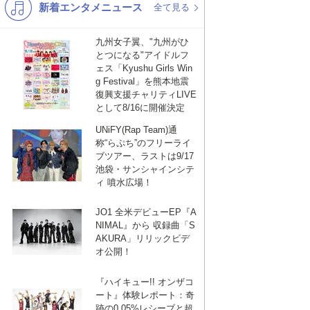
新着エンタメニュース
K-POP
洋楽
全て見る
バンド
演歌・歌謡
九州女子翼、"九州がひ
とつになる"アイドルフ
VTuber
ジャニーズ
ェス「Kyushu Girls Win
g Festival」を熊本地震
復興支援チャリティLIVE
として8/16に開催決定
UNiFY(Rap Team)通
称“らぷち”のフリーライ
ブツアー、ラストは9/17
池袋・サンシャインシテ
ィ 噴水広場！
JO1 全米デビューEP『A
NIMAL』から 収録曲「S
AKURA」リリックビデ
オ公開！
『ハイキュー!! オンザコ
ート』体験レポート：奇
跡の0.05%レシーブと超