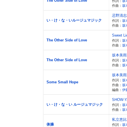
The Other Side of Love
作詞：
坂
作曲：
坂
忌野清志
い・け・な・いルージュマジック
作詞：
坂
作曲：
坂
Sweet Li
The Other Side of Love
作詞：
坂
作曲：
坂
坂本美雨 w
The Other Side of Love
作詞：
坂
作曲：
坂
坂本美雨
作詞：
坂
Some Small Hope
作曲：
坂
編曲：
伊
SHOW-Y
い・け・な・い ルージュマジック
作詞：
坂
作曲：
坂
私立恵比
体操
作詞：
坂