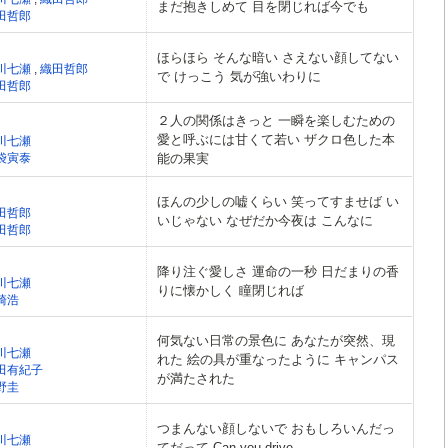
まだ抱きしめて 目を閉じれば今でも
田哲郎
ほらほら そんな暗い さえない顔してない
川七瀬
,
織田哲郎
で けっこう 気が強いわりに
田哲郎
２人の関係はきっと 一瞬を楽しむための
愛と呼ぶには甘くて若い ザクロ色した本
川七瀬
袋寅泰
能の果実
ほんの少しの嘘くらい 笑ってすませば い
田哲郎
いじゃない なぜだか今夜は こんなに
田哲郎
降り注ぐ愛しさ 運命の一秒 日だまりの香
川七瀬
りに懐かしく 瞳閉じれば
崎浩
何気ない日常の景色に あなたが突然、現
川七瀬
れた 絵の具が重なったように キャンパス
田有紀子
が満たされた
野圭
つまんない顔しないで おもしろいんだっ
川七瀬
てだって Can you drive