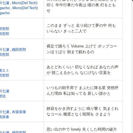
川七瀬
,
Micro(Def Tech)
叩く 年中行事だ今夜は 瞳の奥 灯をとも
gacho
,
Micro(Def Tech)
せ
gacho
このまま ずっと 走り続けて夢の中 何も
田哲郎
いらない きっと二人で
田哲郎
裸足で踊ろう Volume 上げて ポップコー
川七瀬
,
織田哲郎
ンほうばり 朝まで戯れるの
田哲郎
あとどれくらい 切なくなれば あなたの声
穂エミ
が 聴こえるかしら なにげない言葉を
田哲郎
いつもの助手席で まぶたに降る星 突然呼
川七瀬
んだ理由 私は知ってる 新しい誰かと
郷信
静寂をかき消すように 鳴り響く 気まぐれ
川七瀬
,
布袋寅泰
なコール 幾度となく暗闇を さまよう
袋寅泰
思い出の中で lonely 失くした時間の破片
川七瀬
,
織田哲郎