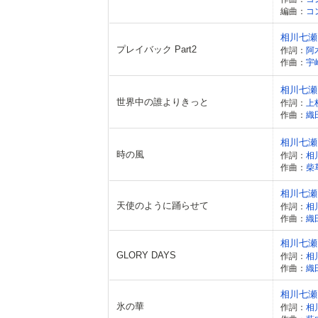
編曲：
コ
相川七瀬
プレイバック Part2
作詞：
阿
作曲：
宇
相川七瀬
世界中の誰よりきっと
作詞：
上
作曲：
織
相川七瀬
時の風
作詞：
相
作曲：
柴
相川七瀬
天使のように踊らせて
作詞：
相
作曲：
織
相川七瀬
GLORY DAYS
作詞：
相
作曲：
織
相川七瀬
氷の華
作詞：
相