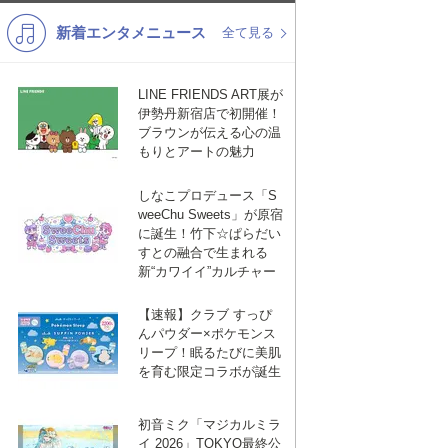
新着エンタメニュース
K-POP
バンド
全て見る
演歌・歌謡
洋楽
LINE FRIENDS ART展が
VTuber
ディズニー
伊勢丹新宿店で初開催！
ブラウンが伝える心の温
もりとアートの魅力
しなこプロデュース「S
weeChu Sweets」が原宿
に誕生！竹下☆ぱらだい
すとの融合で生まれる
新“カワイイ”カルチャー
【速報】クラブ すっぴ
んパウダー×ポケモンス
リープ！眠るたびに美肌
を育む限定コラボが誕生
初音ミク「マジカルミラ
イ 2026」TOKYO最終公