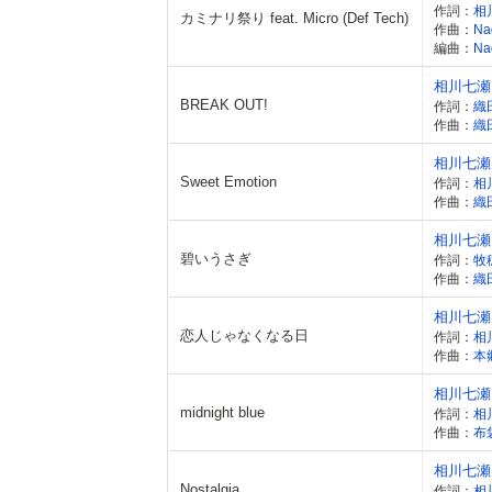
作詞：
相
カミナリ祭り feat. Micro (Def Tech)
作曲：
Na
編曲：
Na
相川七瀬
BREAK OUT!
作詞：
織
作曲：
織
相川七瀬
Sweet Emotion
作詞：
相
作曲：
織
相川七瀬
碧いうさぎ
作詞：
牧
作曲：
織
相川七瀬
恋人じゃなくなる日
作詞：
相
作曲：
本
相川七瀬
midnight blue
作詞：
相
作曲：
布
相川七瀬
Nostalgia
作詞：
相