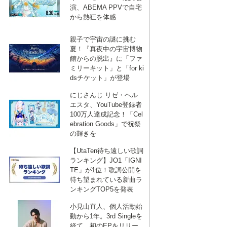
演、ABEMA PPVで自宅
から熱狂を体感
親子で宇宙の謎に挑む
夏！『真夜中の宇宙博物
館からの脱出』に「ファ
ミリーキット」と「for ki
dsチケット」が登場
にじさんじ リゼ・ヘル
エスタ、YouTube登録者
100万人達成記念！「Cel
ebration Goods」で祝祭
の輝きを
【UtaTen待ち遠しい歌詞
ランキング】JO1「IGNI
TE」が1位！歌詞公開を
待ち望まれている新曲ラ
ンキングTOP5を発表
小見山直人、個人活動始
動から1年。3rd Singleを
経て、初のEPをリリー