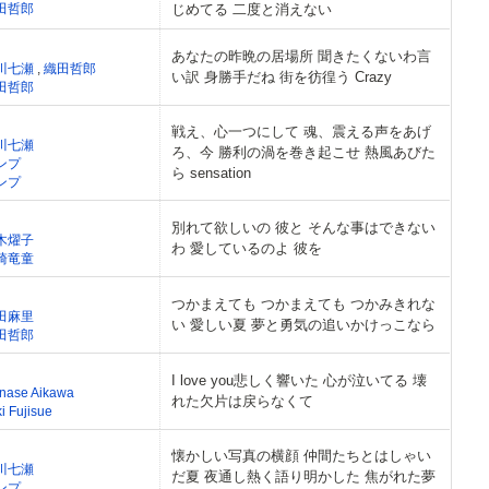
田哲郎
じめてる 二度と消えない
あなたの昨晩の居場所 聞きたくないわ言
川七瀬
,
織田哲郎
い訳 身勝手だね 街を彷徨う Crazy
田哲郎
戦え、心一つにして 魂、震える声をあげ
川七瀬
ろ、今 勝利の渦を巻き起こせ 熱風あびた
ンプ
ら sensation
ンプ
別れて欲しいの 彼と そんな事はできない
木燿子
わ 愛しているのよ 彼を
崎竜童
つかまえても つかまえても つかみきれな
田麻里
い 愛しい夏 夢と勇気の追いかけっこなら
田哲郎
I love you悲しく響いた 心が泣いてる 壊
nase Aikawa
れた欠片は戻らなくて
i Fujisue
懐かしい写真の横顔 仲間たちとはしゃい
川七瀬
だ夏 夜通し熱く語り明かした 焦がれた夢
ンプ