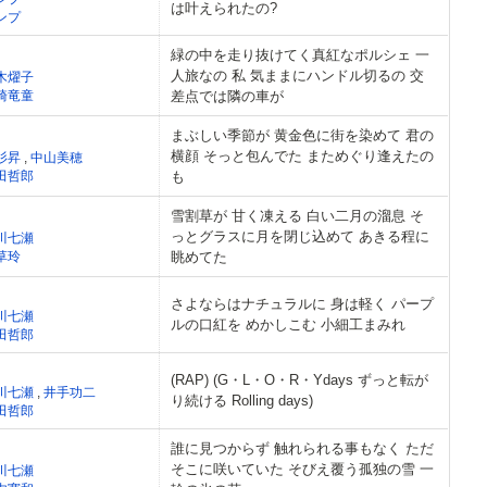
は叶えられたの?
ンプ
緑の中を走り抜けてく真紅なポルシェ 一
人旅なの 私 気ままにハンドル切るの 交
木燿子
崎竜童
差点では隣の車が
まぶしい季節が 黄金色に街を染めて 君の
横顔 そっと包んでた まためぐり逢えたの
杉昇
,
中山美穂
田哲郎
も
雪割草が 甘く凍える 白い二月の溜息 そ
っとグラスに月を閉じ込めて あきる程に
川七瀬
草玲
眺めてた
さよならはナチュラルに 身は軽く パープ
川七瀬
ルの口紅を めかしこむ 小細工まみれ
田哲郎
(RAP) (G・L・O・R・Ydays ずっと転が
川七瀬
,
井手功二
り続ける Rolling days)
田哲郎
誰に見つからず 触れられる事もなく ただ
そこに咲いていた そびえ覆う孤独の雪 一
川七瀬