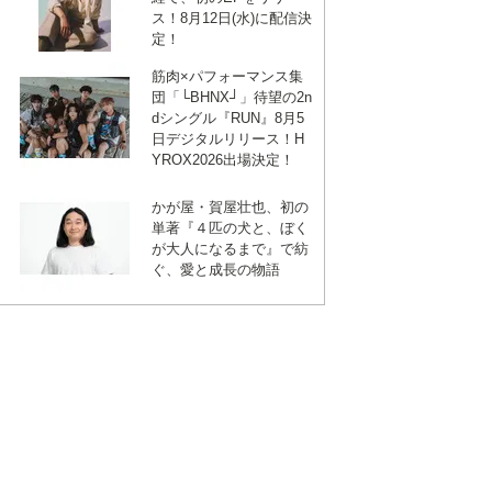
ス！8月12日(水)に配信決
定！
筋肉×パフォーマンス集
団「└BHNX┘」待望の2n
dシングル『RUN』8月5
日デジタルリリース！H
YROX2026出場決定！
かが屋・賀屋壮也、初の
単著『４匹の犬と、ぼく
が大人になるまで』で紡
ぐ、愛と成長の物語