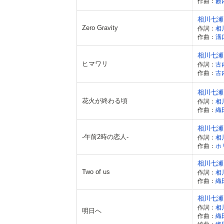
作曲：
藪
相川七瀬
Zero Gravity
作詞：
相
作曲：
溝
相川七瀬
ヒマワリ
作詞：
古
作曲：
古
相川七瀬
花火が終わる頃
作詞：
相
作曲：
織
相川七瀬
-午前2時の恋人-
作詞：
相
作曲：
ホ
相川七瀬
Two of us
作詞：
相
作曲：
織
相川七瀬
作詞：
相
明日へ
作曲：
織