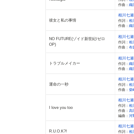
作曲：
織
相川七瀬
彼女と私の事情
作詞：
相
作曲：
織
相川七瀬
NO FUTURE(ゾイド新世紀/ゼロ
作詞：
相
OP)
作曲：
布
相川七瀬
トラブルメイカー
作詞：
織
作曲：
織
相川七瀬
運命の一秒
作詞：
相
作曲：
柴
相川七瀬
作詞：
相
I love you too
作曲：
高
編曲：
河
相川七瀬
R.U.O.K?!
作詞：
相