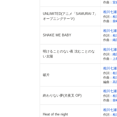
作曲：
室
相川七瀬
UNLIMITED(アニメ「SAMURAI 7」
作詞：
相
オープニングテーマ)
作曲：
柴
相川七瀬
SHAKE ME BABY
作詞：
相
作曲：
織
相川七瀬
明けることのない夜 沈むことのな
作詞：
織
い太陽
作曲：
上
相川七瀬
作詞：
相
破片
作曲：
相
編曲：
高
相川七瀬
終わりない夢(犬夜叉 OP)
作詞：
相
作曲：
柴
相川七瀬
Heat of the night
作詞：
相