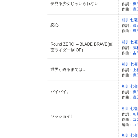
夢見る少女じゃいられない
作詞：
織
作曲：
織
相川七瀬
恋心
作詞：
織
作曲：
織
相川七瀬
Round ZERO ～BLADE BRAVE(仮
作詞：
藤
面ライダー剣 OP)
作曲：
吉
相川七瀬
世界が終るまでは…
作詞：
上
作曲：
織
相川七瀬
バイバイ。
作詞：
織
作曲：
織
相川七瀬
作詞：
相
ワッショイ!
作曲：
コ
編曲：
コ
相川七瀬