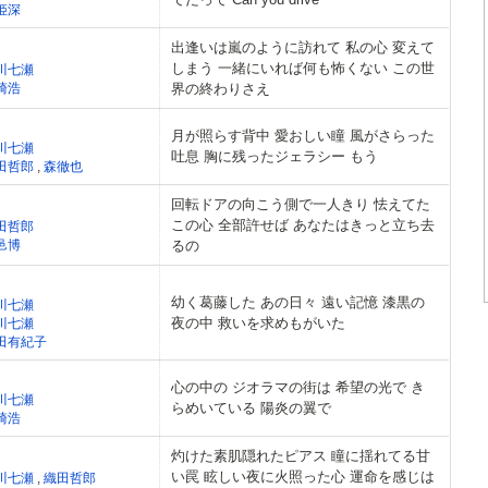
姫深
出逢いは嵐のように訪れて 私の心 変えて
しまう 一緒にいれば何も怖くない この世
川七瀬
崎浩
界の終わりさえ
月が照らす背中 愛おしい瞳 風がさらった
川七瀬
吐息 胸に残ったジェラシー もう
田哲郎
,
森徹也
回転ドアの向こう側で一人きり 怯えてた
この心 全部許せば あなたはきっと立ち去
田哲郎
邑博
るの
幼く葛藤した あの日々 遠い記憶 漆黒の
川七瀬
夜の中 救いを求めもがいた
川七瀬
田有紀子
心の中の ジオラマの街は 希望の光で き
川七瀬
らめいている 陽炎の翼で
崎浩
灼けた素肌隠れたピアス 瞳に揺れてる甘
い罠 眩しい夜に火照った心 運命を感じは
川七瀬
,
織田哲郎