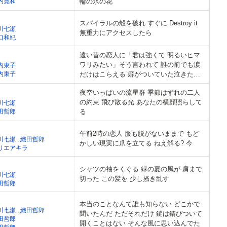
内寛和
輪の氷の花
スパイラルの殻を破れ すぐに Destroy it
川七瀬
無重力にアクセスしたら
口和紀
遠い昔の恋人に「君は強くて 明るいヒマ
ワリみたい」そう言われて 誰の前でも涙
内東子
内東子
だけはこらえる 癖がついていた泣きたい
ときでも
夜空いっぱいの流星群 季節はずれの二人
の約束 飛び散る光 あなたの横顔照らして
川七瀬
田哲郎
る
午前2時の恋人 服も脱がないままで もど
川七瀬
,
織田哲郎
かしい現実に爪を立てる ねえ解る? 今
リエアキラ
シャツの袖をくぐる 緑の夏の風が 肩まで
川七瀬
切った この髪を 少し掻き乱す
田哲郎
本当のことなんて誰も知らない どこかで
川七瀬
,
織田哲郎
聞いたんだ ただそれだけ 鍵は錆びついて
田哲郎
開くことはない そんな風に思い込んでた