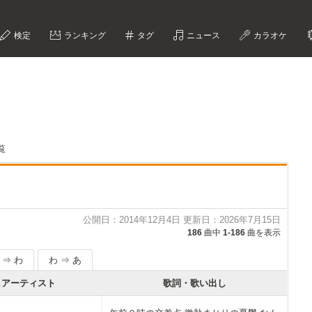
検定
ランキング
タグ
ニュース
カラオケ
覧
公開日：2014年12月4日 更新日：2026年7月15日
186
曲中
1-186
曲を表示
 ⇒ わ
わ ⇒ あ
アーティスト
歌詞・歌い出し