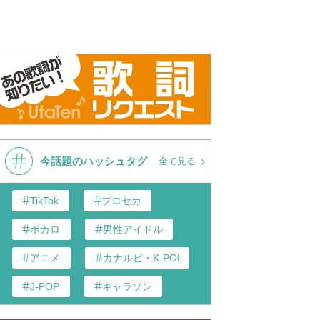
今話題のハッシュタグ
全て見る
TikTok
プロセカ
ボカロ
男性アイドル
アニメ
カナルビ・K-POP和訳
J-POP
キャラソン
あんスタ
歌い手