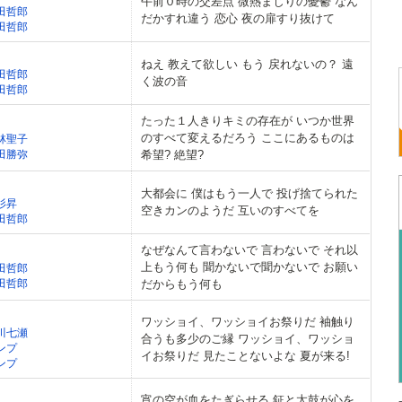
午前０時の交差点 微熱まじりの憂鬱 なん
田哲郎
だかすれ違う 恋心 夜の扉すり抜けて
田哲郎
ねえ 教えて欲しい もう 戻れないの？ 遠
田哲郎
く波の音
田哲郎
たった１人きりキミの存在が いつか世界
のすべて変えるだろう ここにあるものは
林聖子
田勝弥
希望? 絶望?
大都会に 僕はもう一人で 投げ捨てられた
杉昇
空きカンのようだ 互いのすべてを
田哲郎
なぜなんて言わないで 言わないで それ以
上もう何も 聞かないで聞かないで お願い
田哲郎
田哲郎
だからもう何も
ワッショイ、ワッショイお祭りだ 袖触り
川七瀬
合うも多少のご縁 ワッショイ、ワッショ
ンプ
イお祭りだ 見たことないよな 夏が来る!
ンプ
宵の空が血をたぎらせる 鉦と太鼓が心を