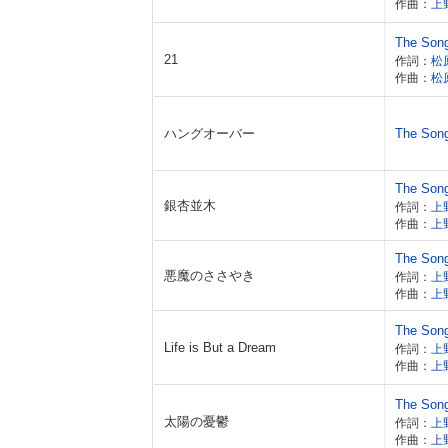
作曲：
上
The Son
21
作詞：
松
作曲：
松
ハングオーバー
The Son
The Son
銀杏並木
作詞：
上
作曲：
上
The Son
悪魔のささやき
作詞：
上
作曲：
上
The Son
Life is But a Dream
作詞：
上
作曲：
上
The Son
太陽の憂鬱
作詞：
上
作曲：
上