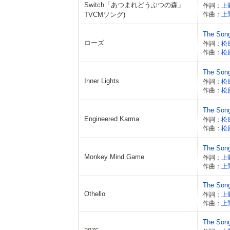
Switch「あつまれどうぶつの森」
作詞：
上
TVCMソング)
作曲：
上
The Son
ローズ
作詞：
松
作曲：
松
The Son
Inner Lights
作詞：
松
作曲：
松
The Son
Engineered Karma
作詞：
松
作曲：
松
The Son
Monkey Mind Game
作詞：
上
作曲：
上
The Son
Othello
作詞：
上
作曲：
上
The Son