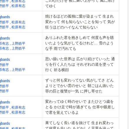
この心だけを 夜に舞い上がって 風に溶け
野皓平
,
松原有志
野皓平
,
松原有志
てゆく
焼けるほどの孤独に愛が染まって 生まれ
gbards
変わって 何も知らないことを知って 気が
野皓平
,
松原有志
野皓平
,
松原有志
狂うほどのハイなんて知らない
ありふれた君を抱きしめて 何度も声を聴
gbards
いたような気がしてるけれど… 雪のよう
原有志
,
上野皓平
原有志
,
上野皓平
な手 雨で汚れても
思い描いた世界は 広がり続けていった 通
gbards
りを行く人たちは それぞれの道を塗って
野皓平
原有志
,
上野皓平
行く 祈る横顔
ずっと何も変わってない気がしてさ どん
gbards
よりとでかい雲のせいと 朝ごはん抜いた
野皓平
野皓平
罪の罰と復讐が一気 に押し寄せた
変わってゆく時のせいで またひとつ歳を
gbards
とる かけ足で時が過ぎても 仕草や眼差し
野皓平
,
松原有志
野皓平
,
松原有志
で君を覚えているよ
果てしなく長い道を抜けて 生まれ変わっ
gbards
て何度も歩いた もどかしく言葉を辿って
野皓平
,
松原有志