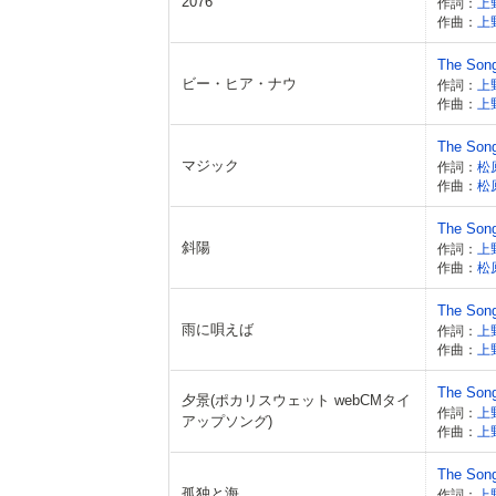
2076
作詞：
上
作曲：
上
The Son
ビー・ヒア・ナウ
作詞：
上
作曲：
上
The Son
マジック
作詞：
松
作曲：
松
The Son
斜陽
作詞：
上
作曲：
松
The Son
雨に唄えば
作詞：
上
作曲：
上
The Son
夕景(ポカリスウェット webCMタイ
作詞：
上
アップソング)
作曲：
上
The Son
孤独と海
作詞：
上