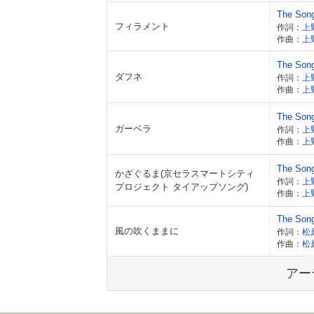
The Son
フィラメント
作詞：
上
作曲：
上
The Son
ダフネ
作詞：
上
作曲：
上
The Son
ガーベラ
作詞：
上
作曲：
上
The Son
かざぐるま(京セラスマートシティ
作詞：
上
プロジェクト タイアップソング)
作曲：
上
The Son
風の吹くままに
作詞：
松
作曲：
松
アー