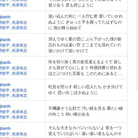
野皓平
,
松原有志
巡り会う 君も同じように
迷い込んだ街に 一人佇む君 置いていかれ
gbards
ぬように ぎゅっと手を握ってたはずなの
野皓平
,
松原有志
野皓平
,
松原有志
に 雨が降り始めて
消えてゆく夏の雲に ぶら下がった僕の影
gbards
忘れものは遠い空 どこまでも流れていた
野皓平
,
松原有志
野皓平
,
松原有志
追いかけて追いかけて
街を切り抜く君の姿見違えるようで 寂し
gbards
さも混ぜて心にしまう 何億回擦り切れる
野皓平
,
松原有志
野皓平
,
松原有志
ほどぶつけた言葉も このためにあると逃
した日なぞる
gbards
吐息を照らす 眩しい恋人たち かき分けて
野皓平
,
松原有志
ゆく 思い出こぼさぬように
野皓平
,
松原有志
gbards
不機嫌そうな顔で 汚い鏡を見る 重たい瞼
野皓平
,
松原有志
の向こう 幼い瞳がある
野皓平
,
松原有志
そんな大きなカバンいらないよ 歌を一つ
gbards
覚えていけばいい 遠い遠い道もなんのそ
野皓平
,
松原有志