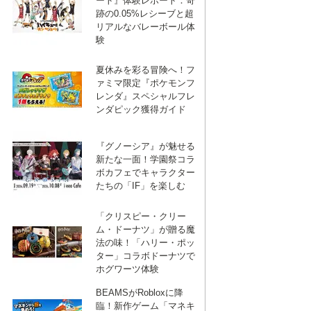
ート』体験レポート：奇
跡の0.05%レシーブと超
リアルなバレーボール体
験
夏休みを彩る冒険へ！フ
ァミマ限定『ポケモンフ
レンダ』スペシャルフレ
ンダピック獲得ガイド
『グノーシア』が魅せる
新たな一面！学園祭コラ
ボカフェでキャラクター
たちの「IF」を楽しむ
「クリスピー・クリー
ム・ドーナツ」が贈る魔
法の味！「ハリー・ポッ
ター」コラボドーナツで
ホグワーツ体験
BEAMSがRobloxに降
臨！新作ゲーム「マネキ