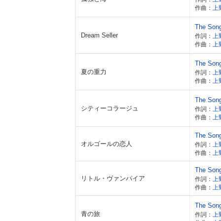
作曲：
上
The Son
Dream Seller
作詞：
上
作曲：
上
The Son
夏の重力
作詞：
上
作曲：
上
The Son
シティーコラージュ
作詞：
上
作曲：
上
The Son
オルゴールの恋人
作詞：
上
作曲：
上
The Son
リトル・ヴァンパイア
作詞：
上
作曲：
上
The Son
青の旅
作詞：
上