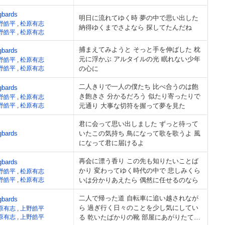
gbards
明日に流れてゆく時 夢の中で思い出した
野皓平
,
松原有志
納得ゆくまでさよなら 探してたんだね
野皓平
,
松原有志
捕まえてみようと そっと手を伸ばした 枕
gbards
元に浮かぶ アルタイルの光 眠れない少年
野皓平
,
松原有志
野皓平
,
松原有志
の心に
二人きりで一人の僕たち 比べ合うのは飽
gbards
き飽きさ 分かるだろう 似たり寄ったりで
野皓平
,
松原有志
野皓平
,
松原有志
元通り 大事な切符を握って夢を見た
君に会って思い出しました ずっと待って
gbards
いたこの気持ち 鳥になって歌を歌うよ 風
になって君に届けるよ
再会に漂う香り この先も知りたいことば
gbards
かり 変わってゆく時代の中で 悲しみくら
野皓平
,
松原有志
野皓平
,
松原有志
いは分かりあえたら 偶然に任せるのなら
二人で帰った道 自転車に追い越されなが
gbards
ら 過ぎ行く日々のことを少し気にしてい
原有志
,
上野皓平
原有志
,
上野皓平
る 乾いたばかりの靴 部屋にあがりたての