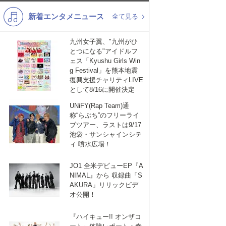
新着エンタメニュース
K-POP
演歌・歌謡
全て見る
バンド
洋楽
九州女子翼、"九州がひ
とつになる"アイドルフ
VTuber
ディズニー
ェス「Kyushu Girls Win
g Festival」を熊本地震
復興支援チャリティLIVE
として8/16に開催決定
UNiFY(Rap Team)通
称“らぷち”のフリーライ
ブツアー、ラストは9/17
池袋・サンシャインシテ
ィ 噴水広場！
JO1 全米デビューEP『A
NIMAL』から 収録曲「S
AKURA」リリックビデ
オ公開！
『ハイキュー!! オンザコ