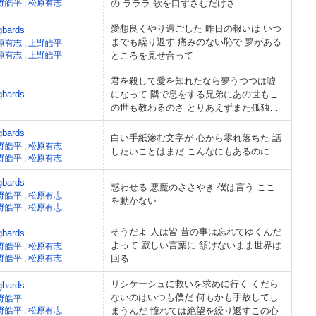
野皓平
,
松原有志
の ラララ 歌を口ずさむだけさ
愛想良くやり過ごした 昨日の報いは いつ
gbards
までも繰り返す 痛みのない恥で 夢がある
原有志
,
上野皓平
原有志
,
上野皓平
ところを見せ合って
君を殺して愛を知れたなら夢うつつは嘘
gbards
になって 隣で息をする兄弟にあの世もこ
の世も教わるのさ とりあえずまた孤独の
ふりしてまだ誰かに愛されようと 手の届
gbards
かない傷を増やして知らぬ間に消えてゆ
白い手紙滲む文字が 心から零れ落ちた 話
野皓平
,
松原有志
く
したいことはまだ こんなにもあるのに
野皓平
,
松原有志
gbards
惑わせる 悪魔のささやき 僕は言う ここ
野皓平
,
松原有志
を動かない
野皓平
,
松原有志
そうだよ 人は皆 昔の事は忘れてゆくんだ
gbards
よって 寂しい言葉に 頷けないまま世界は
野皓平
,
松原有志
野皓平
,
松原有志
回る
リシケーシュに救いを求めに行く くだら
gbards
ないのはいつも僕だ 何もかも手放してし
野皓平
野皓平
,
松原有志
まうんだ 憧れては絶望を繰り返すこの心