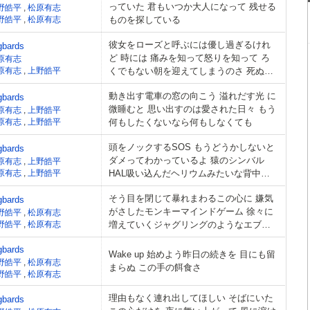
っていた 君もいつか大人になって 残せる
野皓平
,
松原有志
野皓平
,
松原有志
ものを探している
彼女をローズと呼ぶには優し過ぎるけれ
gbards
ど 時には 痛みを知って怒りを知って ろ
原有志
原有志
,
上野皓平
くでもない朝を迎えてしまうのさ 死ぬま
でだったら
動き出す電車の窓の向こう 溢れだす光 に
gbards
微睡むと 思い出すのは愛された日々 もう
原有志
,
上野皓平
原有志
,
上野皓平
何もしたくないなら何もしなくても
頭をノックするSOS もうどうかしないと
gbards
ダメってわかっているよ 猿のシンバル
原有志
,
上野皓平
原有志
,
上野皓平
HAL吸い込んだヘリウムみたいな背中
2.3.4
そう目を閉じて暴れまわるこの心に 嫌気
gbards
がさしたモンキーマインドゲーム 徐々に
野皓平
,
松原有志
野皓平
,
松原有志
増えていくジャグリングのようなエブリ
デイ 蹴落として登りつめるその行き先
gbards
Wake up 始めよう昨日の続きを 目にも留
野皓平
,
松原有志
まらぬ この手の餌食さ
野皓平
,
松原有志
理由もなく連れ出してほしい そばにいた
gbards