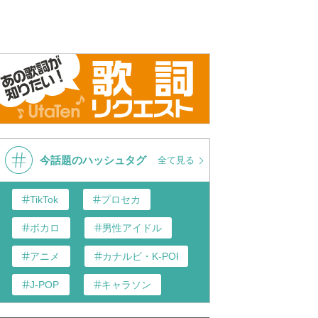
今話題のハッシュタグ
全て見る
TikTok
プロセカ
ボカロ
男性アイドル
アニメ
カナルビ・K-POP和訳
J-POP
キャラソン
あんスタ
歌い手