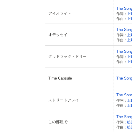
The Son
アイオライト
作詞：
上
作曲：
上
The Son
オデッセイ
作詞：
上
作曲：
上
The Son
グッドラック・ドリー
作詞：
上
作曲：
上
Time Capsule
The Son
The Son
ストリートアレイ
作詞：
上
作曲：
上
The Son
この部屋で
作詞：
松
作曲：
松