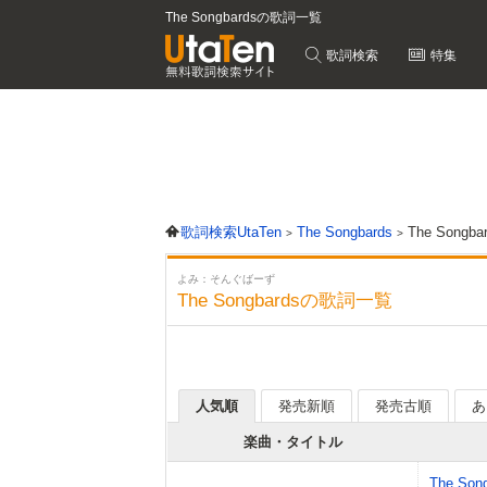
The Songbardsの歌詞一覧
歌詞検索
特集
歌詞検索UtaTen
The Songbards
The Song
よみ：そんぐばーず
The Songbardsの歌詞一覧
人気順
発売新順
発売古順
あ
楽曲・タイトル
The Son