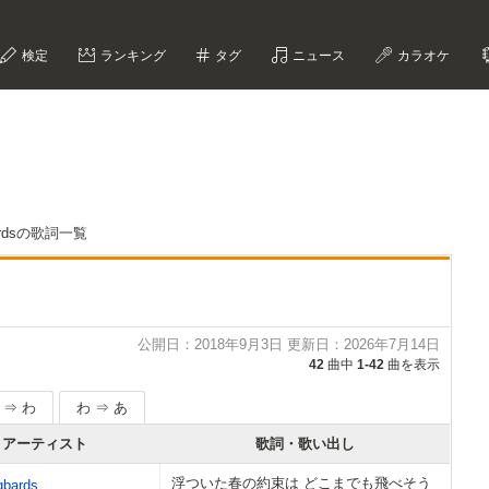
検定
ランキング
タグ
ニュース
カラオケ
bardsの歌詞一覧
公開日：2018年9月3日 更新日：2026年7月14日
42
曲中
1-42
曲を表示
 ⇒ わ
わ ⇒ あ
アーティスト
歌詞・歌い出し
浮ついた春の約束は どこまでも飛べそう
gbards