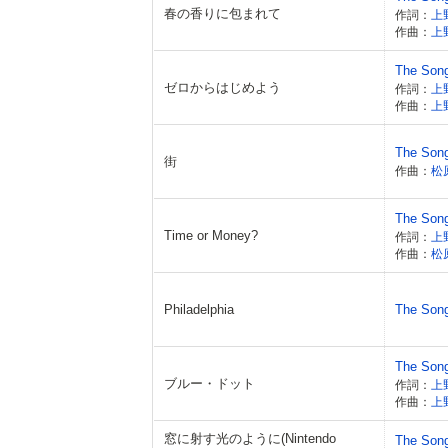
春の香りに包まれて
作詞：
上
作曲：
上
The Son
ゼロからはじめよう
作詞：
上
作曲：
上
The Son
街
作曲：
松
The Son
Time or Money?
作詞：
上
作曲：
松
Philadelphia
The Son
The Son
ブルー・ドット
作詞：
上
作曲：
上
窓に射す光のように(Nintendo
The Son