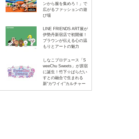
ンから服を集めろ！」で
広がるファッションの遊
び場
LINE FRIENDS ART展が
伊勢丹新宿店で初開催！
ブラウンが伝える心の温
もりとアートの魅力
しなこプロデュース「S
weeChu Sweets」が原宿
に誕生！竹下☆ぱらだい
すとの融合で生まれる
新“カワイイ”カルチャー