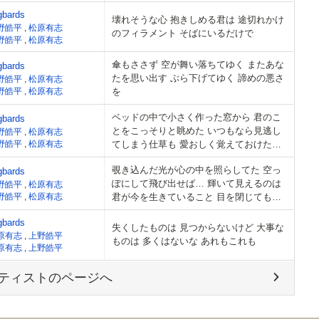
外の香り
gbards
壊れそうな心 抱きしめる君は 途切れかけ
野皓平
,
松原有志
のフィラメント そばにいるだけで
野皓平
,
松原有志
傘もささず 空が舞い落ちてゆく またあな
gbards
たを思い出す ぶら下げてゆく 諦めの悪さ
野皓平
,
松原有志
野皓平
,
松原有志
を
ベッドの中で小さく作った窓から 君のこ
gbards
とをこっそりと眺めた いつもなら見逃し
野皓平
,
松原有志
野皓平
,
松原有志
てしまう仕草も 愛おしく覚えておけた
ら…
覗き込んだ光が心の中を照らしてた 空っ
gbards
ぽにして飛び出せば… 輝いて見えるのは
野皓平
,
松原有志
野皓平
,
松原有志
君が今を生きていること 目を閉じても眩
しいほどに
gbards
失くしたものは 見つからないけど 大事な
原有志
,
上野皓平
ものは 多くはないな あれもこれも
原有志
,
上野皓平
ティストのページへ