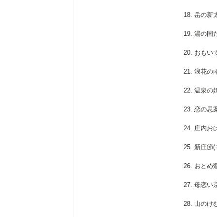
18. 岳の
19. 湯の
20. おも
21. 浪花
22. 温泉
23. 恋の
24. 庄内
25. 新庄節
26. おと
27. 母恋
28. 山の