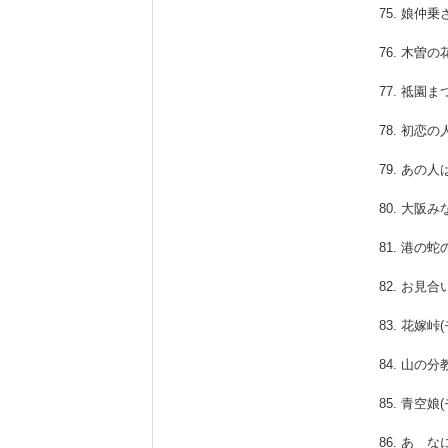
75. 娘仲
76. 木曽
77. 祗園
78. 初恋
79. あの
80. 大阪
81. 港の
82. お見
83. 花嫁峠
84. 山の
85. 青空娘
86. あゝ