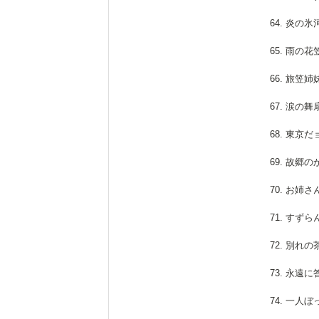
64. 炎の
65. 雨の
66. 旅笠
67. 涙の
68. 東京
69. 故郷
70. お姉
71. すず
72. 別れ
73. 永遠
74. 一人