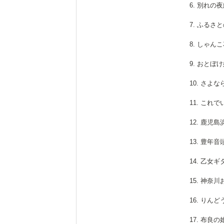
6. 別れの
7. ふるさ
8. しゃん
9. おとぼ
10. さよ
11. これ
12. 鹿児
13. 豊年
14. 乙女
15. 神奈
16. りん
17. 布良