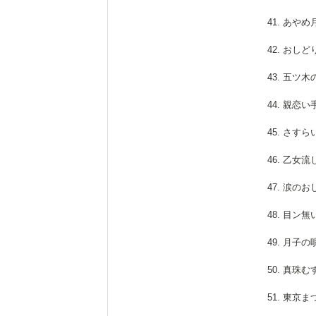
41. あや
42. おし
43. 五ツ
44. 親恋
45. さす
46. 乙女
47. 涙の
48. 目ン
49. 月子
50. 真珠
51. 東京