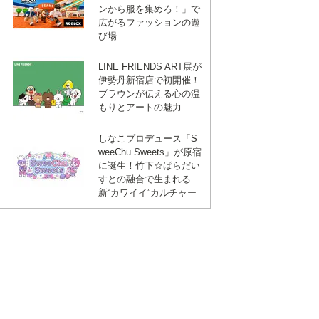
ンから服を集めろ！」で
広がるファッションの遊
び場
LINE FRIENDS ART展が
伊勢丹新宿店で初開催！
ブラウンが伝える心の温
もりとアートの魅力
しなこプロデュース「S
weeChu Sweets」が原宿
に誕生！竹下☆ぱらだい
すとの融合で生まれる
新“カワイイ”カルチャー