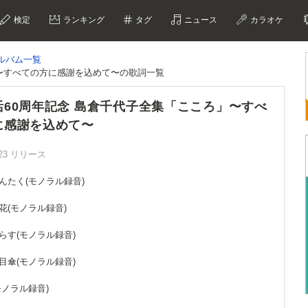
検定
ランキング
タグ
ニュース
カラオケ
ルバム一覧
」〜すべての方に感謝を込めて〜の歌詞一覧
活60周年記念 島倉千代子全集「こころ」〜すべ
に感謝を込めて〜
4/23 リリース
どんたく(モノラル録音)
の花(モノラル録音)
がらす(モノラル録音)
の目傘(モノラル録音)
(モノラル録音)