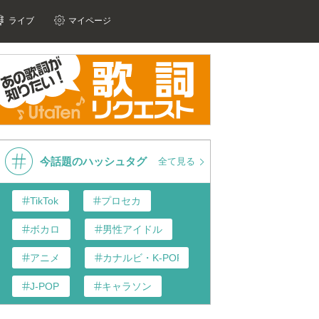
ライブ
マイページ
今話題のハッシュタグ
全て見る
TikTok
プロセカ
ボカロ
男性アイドル
アニメ
カナルビ・K-POP和訳
J-POP
キャラソン
あんスタ
歌い手