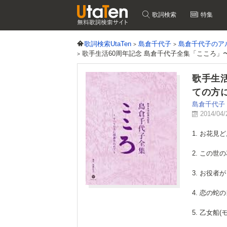
歌詞検索
特集
歌詞検索UtaTen
島倉千代子
島倉千代子のア
歌手生活60周年記念 島倉千代子全集「こころ
歌手生
ての方
島倉千代子
2014/0
1. お花見
2. この世
3. お役者
4. 恋の蛇
5. 乙女船