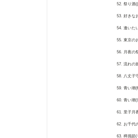
52. 祭り
53. 好き
54. 逢い
55. 東京
56. 月夜
57. 流れ
58. 八丈
59. 青い
60. 青い
61. 里子
62. お千
63. 稗搗節