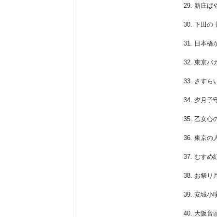
29. 新庄
30. 下田
31. 日本
32. 東京
33. さす
34. 夕月
35. 乙女
36. 東京
37. むす
38. お祭
39. 安城
40. 大阪