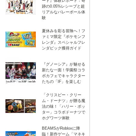
ート』体験レポート：奇
跡の0.05%レシーブと超
リアルなバレーボール体
験
夏休みを彩る冒険へ！フ
ァミマ限定『ポケモンフ
レンダ』スペシャルフレ
ンダピック獲得ガイド
『グノーシア』が魅せる
新たな一面！学園祭コラ
ボカフェでキャラクター
たちの「IF」を楽しむ
「クリスピー・クリー
ム・ドーナツ」が贈る魔
法の味！「ハリー・ポッ
ター」コラボドーナツで
ホグワーツ体験
BEAMSがRobloxに降
臨！新作ゲーム「マネキ