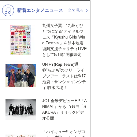
新着エンタメニュース
K-POP
演歌・歌謡
全て見る
バンド
洋楽
九州女子翼、"九州がひ
とつになる"アイドルフ
VTuber
ディズニー
ェス「Kyushu Girls Win
g Festival」を熊本地震
復興支援チャリティLIVE
として8/16に開催決定
UNiFY(Rap Team)通
称“らぷち”のフリーライ
ブツアー、ラストは9/17
池袋・サンシャインシテ
ィ 噴水広場！
JO1 全米デビューEP『A
NIMAL』から 収録曲「S
AKURA」リリックビデ
オ公開！
『ハイキュー!! オンザコ